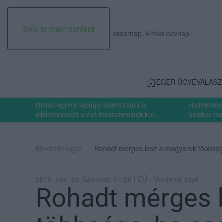
Skip to main content
2026. augusztus 09., vasárnap, Emőd névnap
EGER ÜGYE
VÁLASZ
Orbán egykori vízügyi államtitkára is
Halmentés 
ellentmondott a volt miniszterelnök kor...
halakat men
Mindenki Ügye
Rohadt mérges lesz a magyarok többsége,
2019. nov. 30. Szombat, 01:00 | EÜ | Mindenki ügye
Rohadt mérges 