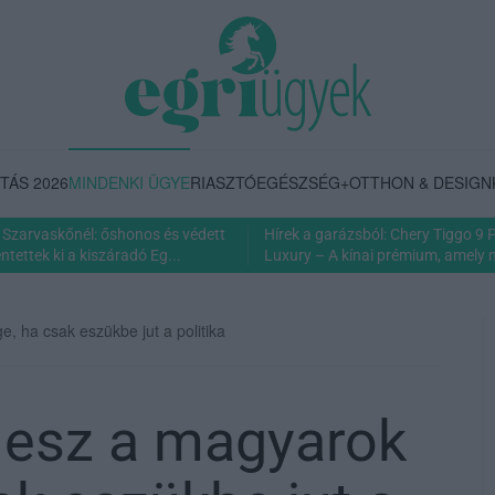
TÁS 2026
MINDENKI ÜGYE
RIASZTÓ
EGÉSZSÉG+
OTTHON & DESIGN
Szarvaskőnél: őshonos és védett
Hírek a garázsból: Chery Tiggo 9
tettek ki a kiszáradó Eg...
Luxury – A kínai prémium, amely 
 ha csak eszükbe jut a politika
lesz a magyarok