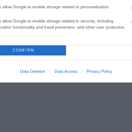
agyarországnak, 30 százalék szerint nem.
o allow Google to enable storage related to personalization.
zerint Oroszország nem jelent fenyegetést
o allow Google to enable storage related to security, including
cation functionality and fraud prevention, and other user protection.
int igen), míg 51 százalék azt mondta, az
erint azonban fenyegetést jelent.
CONFIRM
Data Deletion
Data Access
Privacy Policy
en bennünket az EGRI ÜGYEK Google Hírek oldalán!