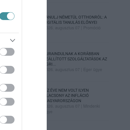
TANULJ NÉMETÜL OTTHONRÓL: A
DIGITÁLIS TANULÁS ELŐNYEI
2026. augusztus 07
|
Promóció
ÚJRAINDULNAK A KORÁBBAN
LEÁLLÍTOTT SZOLGÁLTATÁSOK AZ
EGRI...
2026. augusztus 07
|
Eger ügye
TÍZ ÉVE NEM VOLT ILYEN
ALACSONY AZ INFLÁCIÓ
MAGYARORSZÁGON
2026. augusztus 07
|
Mindenki
ügye