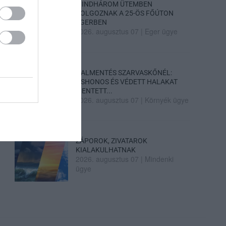
MINDHÁROM ÜTEMBEN
DOLGOZNAK A 25-ÖS FŐÚTON
EGERBEN
2026. augusztus 07
|
Eger ügye
HALMENTÉS SZARVASKŐNÉL:
ŐSHONOS ÉS VÉDETT HALAKAT
MENTETT...
2026. augusztus 07
|
Környék ügye
ZÁPOROK, ZIVATAROK
KIALAKULHATNAK
2026. augusztus 07
|
Mindenki
ügye