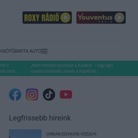
KIKÖTŐ
BARTA AUTÓ
 PHEV
„Nem tettünk nyomást a fiunkra” – Egy egri
már nem...
család története, amely a Rapid Wi...
Legfrissebb híreink
ORBÁN EGYKORI VÍZÜGYI