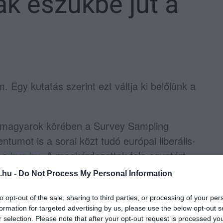
ak eszükbe jut a
. Egy kutatás szerint ezt váltja ki belőlünk a
 a magyarok körében a Survey Sampling
umot is a sorai közt tudó európai liberális-
a a
hvg.hu
. A megkérdezettek fele egyetért
og jól működni, ha a tagállamok
.hu -
Do Not Process My Personal Information
 lesznek, és csak 29 százalék vonta
to opt-out of the sale, sharing to third parties, or processing of your per
formation for targeted advertising by us, please use the below opt-out s
r selection. Please note that after your opt-out request is processed y