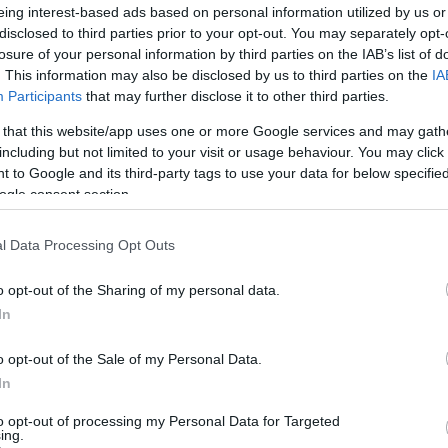
aszolniuk kellett a következő kérdésre is:
eing interest-based ads based on personal information utilized by us or
pcsolatos érzéseit? A válaszok azt mutatják,
disclosed to third parties prior to your opt-out. You may separately opt-
losure of your personal information by third parties on the IAB’s list of
. This information may also be disclosed by us to third parties on the
IA
Participants
that may further disclose it to other third parties.
 that this website/app uses one or more Google services and may gath
including but not limited to your visit or usage behaviour. You may click 
 to Google and its third-party tags to use your data for below specifi
ogle consent section.
l Data Processing Opt Outs
o opt-out of the Sharing of my personal data.
In
o opt-out of the Sale of my Personal Data.
In
to opt-out of processing my Personal Data for Targeted
ing.