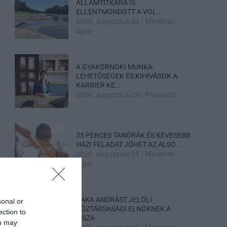
ÁLLAMTITKÁRA IS
ELLENTMONDOTT A VOL...
2026. augusztus 09
|
Mindenki
ügye
A GYAKORNOKI MUNKA:
LEHETŐSÉGEK ÉS KIHÍVÁSOK A
KARRIER KE...
2026. augusztus 09
|
Promóció
35 PERCES TANÓRÁK ÉS KEVESEBB
HÁZI FELADAT JÖHET AZ ALSÓ ...
2026. augusztus 08
|
Mindenki
ügye
BAKA ANDRÁST JELÖLI
sonal or
KÖZTÁRSASÁGI ELNÖKNEK A
ection to
TISZA
ou may
2026. augusztus 08
|
Mindenki