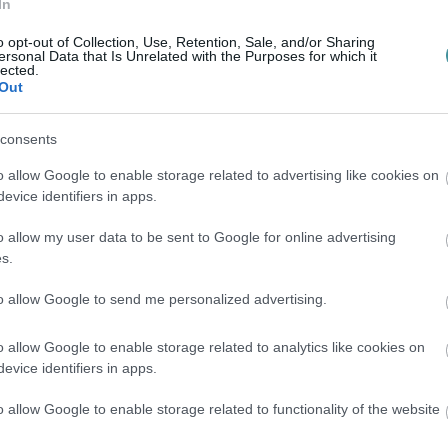
In
o opt-out of Collection, Use, Retention, Sale, and/or Sharing
ersonal Data that Is Unrelated with the Purposes for which it
lected.
Out
consents
agy többségét negatív érzések kerítik
o allow Google to enable storage related to advertising like cookies on
evice identifiers in apps.
o allow my user data to be sent to Google for online advertising
s.
ió csak akkor fog működni, ha a tagállamok
to allow Google to send me personalized advertising.
 lesz, a megkérdezettek 49 százaléka
o allow Google to enable storage related to analytics like cookies on
evice identifiers in apps.
kormány antidemokratikus intézkedései
o allow Google to enable storage related to functionality of the website
t (34 százalék nem ért ezzel egyet), míg 42