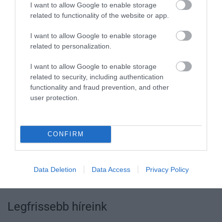
I want to allow Google to enable storage
related to functionality of the website or app.
I want to allow Google to enable storage
related to personalization.
I want to allow Google to enable storage
Ne maradjon le a legfrissebb hírekről, kövessen
related to security, including authentication
bennünket az EGRI ÜGYEK Google Hírek oldalán!
functionality and fraud prevention, and other
user protection.
VISSZA A FŐOLDALRA
CONFIRM
Data Deletion
Data Access
Privacy Policy
Legfrissebb híreink