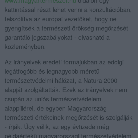
www.magyartermeszet.hu
oldalon egy
kattintással részt lehet venni a konzultációban,
felszólítva az európai vezetőket, hogy ne
gyengítsék a természeti örökség megőrzését
garantáló jogszabályokat - olvasható a
közleményben.
Az irányelvek eredeti formájukban az eddigi
legátfogóbb és legnagyobb méretű
természetvédelmi hálózat, a Natura 2000
alapját szolgáltatták. Ezek az irányelvek nem
csupán az uniós természetvédelem
alappillérei, de egyben Magyarország
természeti értékeinek megőrzését is szolgálják
- írják. Úgy vélik, az egy évtizede még
példaértékű magyarországi természetvédelem