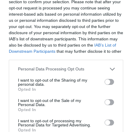
section to confirm your selection. Please note that after your
növekedés kényszere drámaian megnöveli az esélyét
opt-out request is processed you may continue seeing
annak, hogy elveszítjük az európai
interest-based ads based on personal information utilized by
természetvédelem alapjait, eddigi eredményeit -
us or personal information disclosed to third parties prior to
figyelmeztetnek a szervezetek.
your opt-out. You may separately opt-out of the further
A közlemény szerint az EB online társadalmi
disclosure of your personal information by third parties on the
konzultációt indított az állampolgári vélemények
IAB’s list of downstream participants. This information may
összegyűjtésére, amire alapozva újragondolják a
madárvédelmi és élőhelyvédelmi irányelveket. A
also be disclosed by us to third parties on the
IAB’s List of
www.magyartermeszet.hu
oldalon egy kattintással
Downstream Participants
that may further disclose it to other
részt lehet venni a konzultációban, felszólítva az
third parties.
európai vezetőket, hogy ne gyengítsék a természeti
örökség megőrzését garantáló jogszabályokat -
Please note that this website/app uses one or more Google
Personal Data Processing Opt Outs
olvasható a közleményben.
services and may gather and store information including but
Az irányelvek eredeti formájukban az eddigi
not limited to your visit or usage behaviour. You may click to
I want to opt-out of the Sharing of my
legátfogóbb és legnagyobb méretű természetvédelmi
personal data.
grant or deny consent to Google and its third-party tags to
Opted In
hálózat, a Natura 2000 alapját szolgáltatták. Ezek
use your data for below specified purposes in below Google
az irányelvek nem csupán az uniós természetvédelem
consent section.
I want to opt-out of the Sale of my
alappillérei, de egyben Magyarország természeti
Personal Data.
értékeinek megőrzését is szolgálják - írják. Úgy
Opted In
vélik, az egy évtizede még példaértékű
magyarországi természetvédelem közelmúltban
I want to opt-out of processing my
tapasztalt lejtmenetét éppen az uniós
Personal Data for Targeted Advertising.
természetvédelmi szabályozás képes fékezni, aminek
Opted In