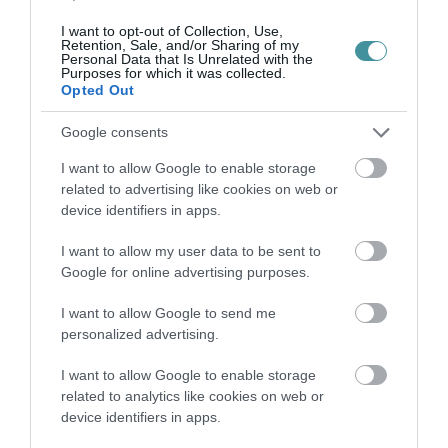
"megreformálása" ezt az ellensúlyt is kiiktatná,
így hazánkban a negatív hatás többszörösen
I want to opt-out of Collection, Use,
Retention, Sale, and/or Sharing of my
érzékelhető lenne.
Personal Data that Is Unrelated with the
A közlemény idézi Halmos Gergőt, a MME
Purposes for which it was collected.
vezetőjét, aki kiemelte: számos adat igazolja,
Opted Out
hogy a természetvédelmi irányelvek jól működnek,
ha megfelelően alkalmazzák őket, valamint
Google consents
bizonyított tény az is, hogy ezek a jogszabályok
nem állnak a fejlődés útjában.
I want to allow Google to enable storage
Megélhetésünk a természeti javakon alapszik,
related to advertising like cookies on web or
ha ezek megfelelő védelmét nem biztosítjuk, akkor
device identifiers in apps.
saját jövőnket herdáljuk el - tette hozzá Sipos
Katalin, a WWF Magyarország igazgatója a
I want to allow my user data to be sent to
közleményben.
Google for online advertising purposes.
Farkas István, a MTVSZ ügyvezető elnöke
közölte: arra kérnek mindenkit, nyilvánítson
véleményt az Európai Bizottság felé.
I want to allow Google to send me
personalized advertising.
gde \ gtr
I want to allow Google to enable storage
related to analytics like cookies on web or
MTI 2015. május 12., kedd 0:01
device identifiers in apps.