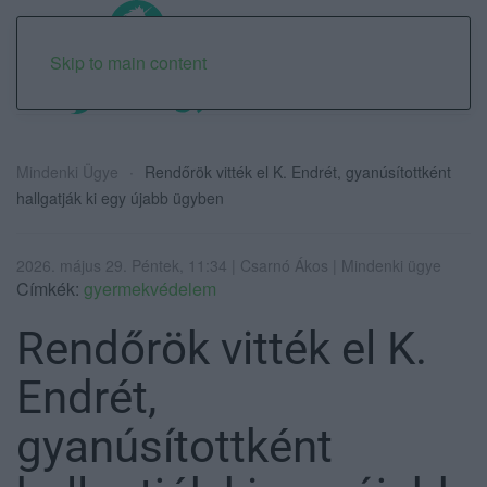
Skip to main content
Mindenki Ügye
Rendőrök vitték el K. Endrét, gyanúsítottként
hallgatják ki egy újabb ügyben
2026. május 29. Péntek, 11:34 | Csarnó Ákos | Mindenki ügye
Címkék:
gyermekvédelem
Rendőrök vitték el K.
Endrét,
gyanúsítottként