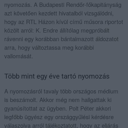
nyomozás. A Budapesti Rendőr-főkapitányság
azt követően kezdett hivatalból vizsgálódni,
hogy az RTL Házon kívül című műsora riportot
közölt arról: K. Endre állítólag megpróbált
rávenni egy korábban bántalmazott áldozatot
arra, hogy változtassa meg korábbi
vallomását.
Több mint egy éve tartó nyomozás
A nyomozásról tavaly több országos médium
is beszámolt. Akkor még nem hallgattak ki
gyanúsítottat az ügyben. Polt Péter akkori
legfőbb ügyész egy országgyűlési kérdésre
válaszolva arról tájékoztatott, hogy az eljárás