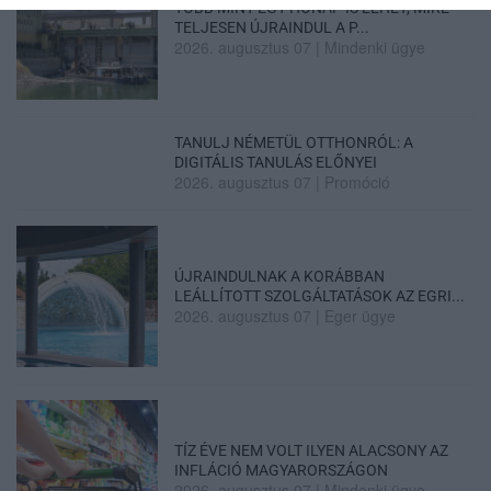
TÖBB MINT EGY HÓNAP IS LEHET, MIRE
TELJESEN ÚJRAINDUL A P...
2026. augusztus 07
|
Mindenki ügye
TANULJ NÉMETÜL OTTHONRÓL: A
DIGITÁLIS TANULÁS ELŐNYEI
2026. augusztus 07
|
Promóció
ÚJRAINDULNAK A KORÁBBAN
LEÁLLÍTOTT SZOLGÁLTATÁSOK AZ EGRI...
2026. augusztus 07
|
Eger ügye
TÍZ ÉVE NEM VOLT ILYEN ALACSONY AZ
INFLÁCIÓ MAGYARORSZÁGON
2026. augusztus 07
|
Mindenki ügye