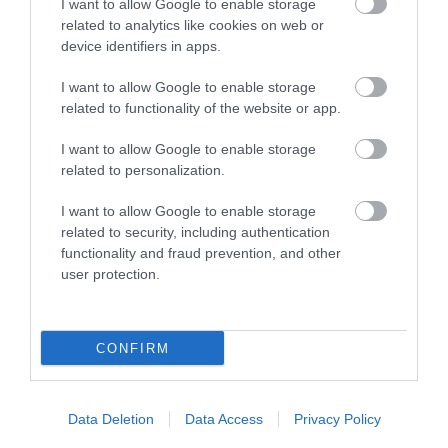
2026. augusztus 08
|
Mindenki ügye
I want to allow Google to enable storage
related to analytics like cookies on web or
device identifiers in apps.
I want to allow Google to enable storage
BAKA ANDRÁST JELÖLI KÖZTÁRSASÁGI
ELNÖKNEK A TISZA
related to functionality of the website or app.
2026. augusztus 08
|
Mindenki ügye
I want to allow Google to enable storage
related to personalization.
I want to allow Google to enable storage
ÚJ MAGYAR KÜLÜGYI STRATÉGIA KÉSZÜL,
TELJES SZAKÍTÁS JÖN A...
related to security, including authentication
2026. augusztus 08
|
Mindenki ügye
functionality and fraud prevention, and other
user protection.
TATA ELBŰVÖLŐ LÁTVÁNYOSSÁGAI,
CONFIRM
AMIKÉRT ÉRDEMES MEGNÉZNI
2026. augusztus 08
|
Promóció
Data Deletion
Data Access
Privacy Policy