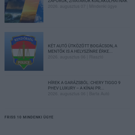
ZÁPOROK, ZIVATAROK KIALAKULHATNAK
2026. augusztus 07
|
Mindenki ügye
KÉT AUTÓ ÜTKÖZÖTT BOGÁCSON, A
MENTŐK IS A HELYSZÍNRE ÉRKE...
2026. augusztus 06
|
Riasztó
HÍREK A GARÁZSBÓL: CHERY TIGGO 9
PHEV LUXURY – A KÍNAI PR...
2026. augusztus 06
|
Barta Autó
FRISS 10 MINDENKI ÜGYE