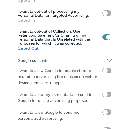
Opted In
I want to opt-out of processing my
Personal Data for Targeted Advertising.
Ne maradjon le a legfrissebb hírekről, kövessen
Opted In
bennünket az EGRI ÜGYEK Google Hírek oldalán!
I want to opt-out of Collection, Use,
Retention, Sale, and/or Sharing of my
Personal Data that Is Unrelated with the
Purposes for which it was collected.
VISSZA A FŐOLDALRA
Opted Out
Google consents
I want to allow Google to enable storage
related to advertising like cookies on web or
device identifiers in apps.
Legfrissebb híreink
I want to allow my user data to be sent to
Google for online advertising purposes.
I want to allow Google to send me
personalized advertising.
35 PERCES TANÓRÁK ÉS KEVESEBB HÁZI
FELADAT JÖHET AZ ALSÓ ...