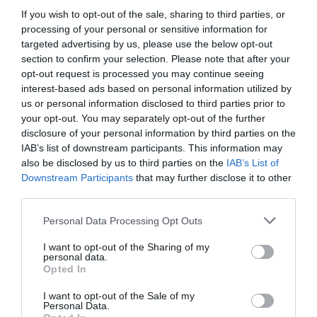
If you wish to opt-out of the sale, sharing to third parties, or
További nyomozati cselekmények
processing of your personal or sensitive information for
targeted advertising by us, please use the below opt-out
várhatók
section to confirm your selection. Please note that after your
opt-out request is processed you may continue seeing
A rendőrség a 444.hu megkeresésére
interest-based ads based on personal information utilized by
us or personal information disclosed to third parties prior to
megerősítette, hogy K. Endre kihallgatása
your opt-out. You may separately opt-out of the further
folyamatban van. A hatóság közlése szerint az
disclosure of your personal information by third parties on the
IAB’s list of downstream participants. This information may
ügyben további nyomozati cselekmények is
also be disclosed by us to third parties on the
IAB’s List of
várhatók.
Downstream Participants
that may further disclose it to other
third parties.
A jelenlegi eljárásban K. Endre ártatlannak
Please note that this website/app uses one or more Google
Personal Data Processing Opt Outs
tekintendő mindaddig, amíg bűnösségét
services and may gather and store information including but
not limited to your visit or usage behaviour. You may click to
I want to opt-out of the Sharing of my
jogerős bírósági határozat nem állapítja meg.
personal data.
grant or deny consent to Google and its third-party tags to
Opted In
use your data for below specified purposes in below Google
indexkép: RTL
consent section.
I want to opt-out of the Sale of my
Personal Data.