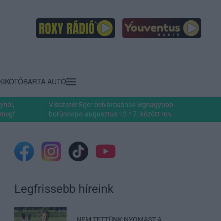
KIKÖTŐ
BARTA AUTÓ
ynál,
Visszatér Eger belvárosának legnagyobb
megf...
borünnepe: augusztus 12-17. között ren...
Legfrissebb híreink
„NEM TETTÜNK NYOMÁST A