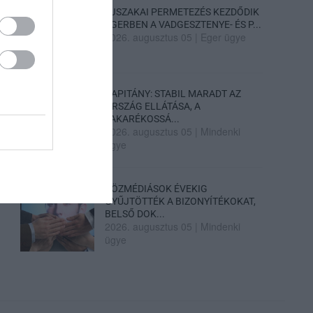
ÉJSZAKAI PERMETEZÉS KEZDŐDIK
EGERBEN A VADGESZTENYE- ÉS P...
2026. augusztus 05
|
Eger ügye
KAPITÁNY: STABIL MARADT AZ
ORSZÁG ELLÁTÁSA, A
TAKARÉKOSSÁ...
2026. augusztus 05
|
Mindenki
ügye
KÖZMÉDIÁSOK ÉVEKIG
GYŰJTÖTTÉK A BIZONYÍTÉKOKAT,
BELSŐ DOK...
2026. augusztus 05
|
Mindenki
ügye