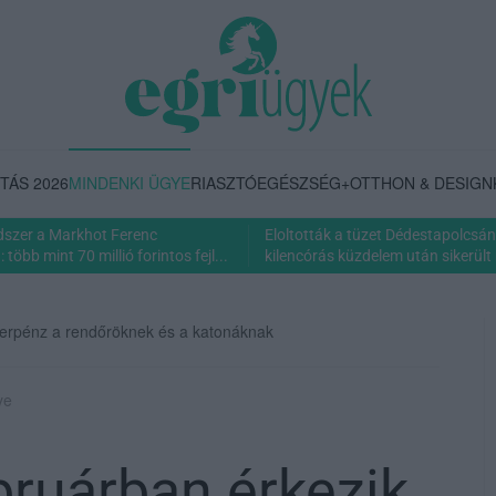
TÁS 2026
MINDENKI ÜGYE
RIASZTÓ
EGÉSZSÉG+
OTTHON & DESIGN
dszer a Markhot Ferenc
Eloltották a tüzet Dédestapolcsán
több mint 70 millió forintos fejl...
kilencórás küzdelem után sikerült 
yverpénz a rendőröknek és a katonáknak
ye
bruárban érkezik