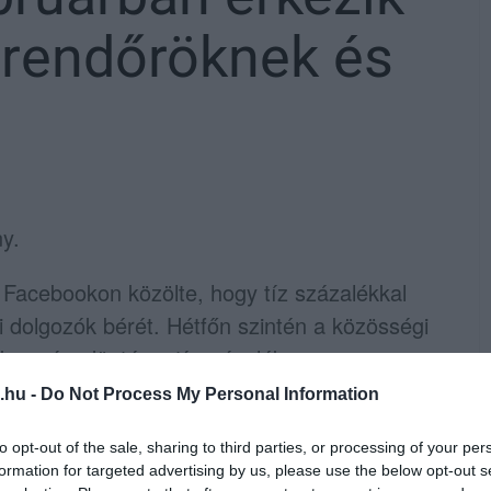
 rendőröknek és
ny.
 Facebookon közölte, hogy tíz százalékkal
 dolgozók bérét. Hétfőn szintén a közösségi
a kormánydöntés a tízszázalékos
.hu -
Do Not Process My Personal Information
dott hivatalában, a kormányfő egy Facebook-
to opt-out of the sale, sharing to third parties, or processing of your per
formation for targeted advertising by us, please use the below opt-out s
mellett a következő évben – a videó címe