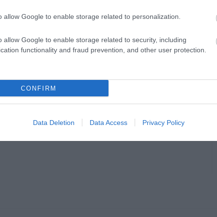
o allow Google to enable storage related to personalization.
en bennünket az EGRI ÜGYEK Google Hírek oldalán!
o allow Google to enable storage related to security, including
cation functionality and fraud prevention, and other user protection.
CONFIRM
Data Deletion
Data Access
Privacy Policy