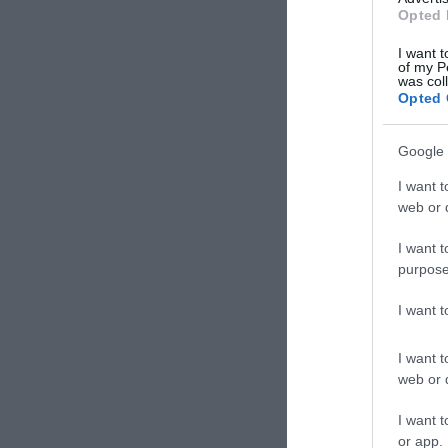
Opted 
I want t
of my P
was col
Opted 
Google 
I want t
web or d
I want t
purpose
I want 
I want t
web or d
I want t
or app.