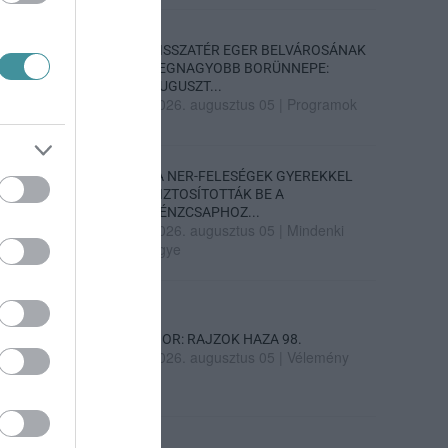
VISSZATÉR EGER BELVÁROSÁNAK
LEGNAGYOBB BORÜNNEPE:
AUGUSZT...
2026. augusztus 05
|
Programok
„A NER-FELESÉGEK GYEREKKEL
BIZTOSÍTOTTÁK BE A
PÉNZCSAPHOZ...
2026. augusztus 05
|
Mindenki
ügye
SIOR: RAJZOK HAZA 98.
2026. augusztus 05
|
Vélemény