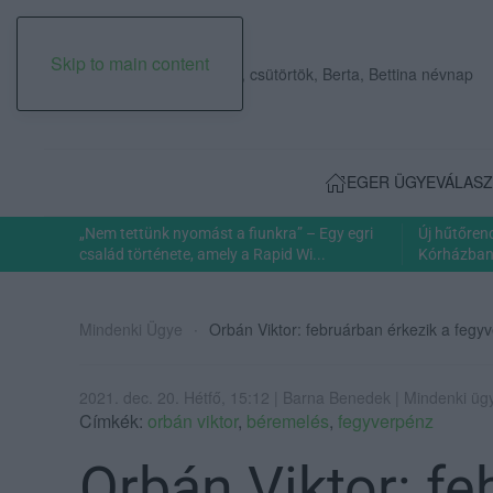
Skip to main content
2026. augusztus 06., csütörtök, Berta, Bettina névnap
EGER ÜGYE
VÁLASZ
„Nem tettünk nyomást a fiunkra” – Egy egri
Új hűtőren
család története, amely a Rapid Wi...
Kórházban: 
Mindenki Ügye
Orbán Viktor: februárban érkezik a feg
2021. dec. 20. Hétfő, 15:12 | Barna Benedek | Mindenki üg
Címkék:
orbán viktor
,
béremelés
,
fegyverpénz
Orbán Viktor: fe