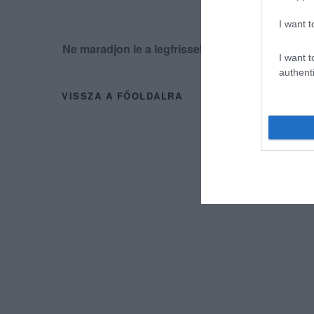
I want t
Ne maradjon le a legfrissebb hírekről, kövess
I want t
authenti
VISSZA A FŐOLDALRA