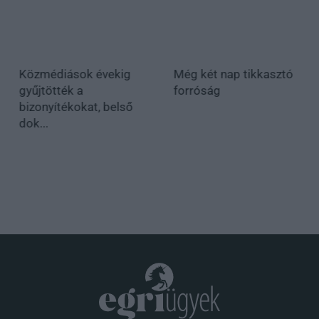
Közmédiások évekig
Még két nap tikkasztó
gyűjtötték a
forróság
bizonyítékokat, belső
dok...