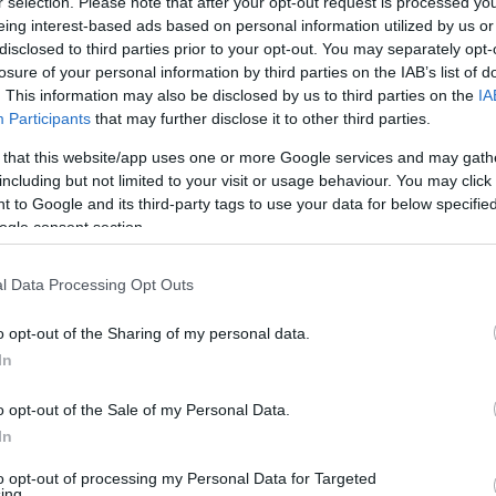
r selection. Please note that after your opt-out request is processed y
dőrök és a katonák az úgynevezett
eing interest-based ads based on personal information utilized by us or
k megfelelő pluszpénz).
disclosed to third parties prior to your opt-out. You may separately opt-
losure of your personal information by third parties on the IAB’s list of
. This information may also be disclosed by us to third parties on the
IA
Participants
that may further disclose it to other third parties.
ai vezetőknek mindannyiunk nevében
 that this website/app uses one or more Google services and may gath
mit ebben az évben végeztek". Kifejtette: a
including but not limited to your visit or usage behaviour. You may click 
m tudott volna védekezni a koronavírussal
 to Google and its third-party tags to use your data for below specifi
ogle consent section.
 migránsok tömegeit sem megállítani a
l Data Processing Opt Outs
bbi jelentős béremeléseket fogunk majd
o opt-out of the Sharing of my personal data.
einket és a katonáinkat" – fűzte hozzá.
In
o opt-out of the Sale of my Personal Data.
In
to opt-out of processing my Personal Data for Targeted
ing.