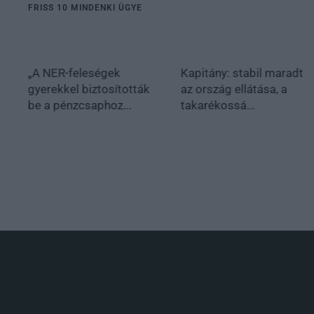
FRISS 10 MINDENKI ÜGYE
„A NER-feleségek
Kapitány: stabil maradt
gyerekkel biztosították
az ország ellátása, a
be a pénzcsaphoz...
takarékossá...
.