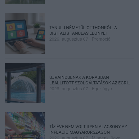
TANULJ NÉMETÜL OTTHONRÓL: A
DIGITÁLIS TANULÁS ELŐNYEI
2026. augusztus 07
|
Promóció
ÚJRAINDULNAK A KORÁBBAN
LEÁLLÍTOTT SZOLGÁLTATÁSOK AZ EGRI...
2026. augusztus 07
|
Eger ügye
TÍZ ÉVE NEM VOLT ILYEN ALACSONY AZ
INFLÁCIÓ MAGYARORSZÁGON
2026. augusztus 07
|
Mindenki ügye