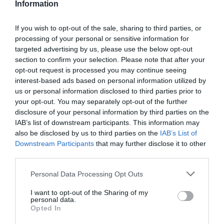
Information
"hőstörténetet adott elő", de az emberek nem
így élték meg ezt az időszakot.
If you wish to opt-out of the sale, sharing to third parties, or
processing of your personal or sensitive information for
targeted advertising by us, please use the below opt-out
Szóvá tette az alacsony béreket, szerinte
az
section to confirm your selection. Please note that after your
opt-out request is processed you may continue seeing
adózók háromnegyede az átlagbér alatt
interest-based ads based on personal information utilized by
keres és az Európai Unióban az ötödik
us or personal information disclosed to third parties prior to
your opt-out. You may separately opt-out of the further
legrosszabb a bérszínvonal.
Így
disclosure of your personal information by third parties on the
Magyarország nem fog tudni megerősödni, s
IAB’s list of downstream participants. This information may
also be disclosed by us to third parties on the
IAB’s List of
ha Orbán Viktor marad, akkor vagy éhbérért
Downstream Participants
that may further disclose it to other
dolgoznak az emberek vagy nyugatra
third parties.
távoznak - összegzett.
Please note that this website/app uses one or more Google
Personal Data Processing Opt Outs
services and may gather and store information including but
not limited to your visit or usage behaviour. You may click to
I want to opt-out of the Sharing of my
personal data.
grant or deny consent to Google and its third-party tags to
Az LMP-s politikus elkeserítőnek nevezte,
Opted In
use your data for below specified purposes in below Google
hogy a miniszterelnök "függőségbe helyezte az