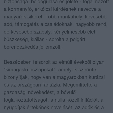
biztonsága, boldogulása és jóléte - fogalmazott
a kormányfő, erkölcsi kérdésnek nevezve a
magyarok sikerét. Több munkahely, kevesebb
adó, támogatás a családoknak, nagyobb rend,
de kevesebb szabály, kényelmesebb élet,
büszkeség, kiállás - sorolta a polgári
berendezkedés jellemzőit.
Beszédében felsorolt az elmúlt évekből olyan
"kimagasló oszlopokat", amelyek szerinte
bizonyítják, hogy van a magyarokban kurázsi
és az országban fantázia. Megemlítette a
gazdasági növekedést, a bővülő
foglalkoztatottságot, a nulla közeli inflációt, a
nyugdíjak értékének növelését, az adók és a