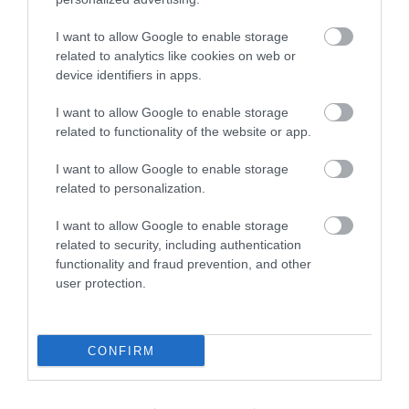
és a Fideszen belül dúló belháború
rendezésére. Szerinte a miniszterelnök
I want to allow Google to enable storage
related to analytics like cookies on web or
felszámolta azokat az igazodási pontokat,
device identifiers in apps.
amelyek Európához, a szakmaisághoz és a
társadalmi kontrollhoz vezettek volna.
I want to allow Google to enable storage
related to functionality of the website or app.
Magyarországnak sikerre lenne szüksége, és
arra, hogy legyen esély a boldogulásra - fűzte
I want to allow Google to enable storage
related to personalization.
hozzá.
I want to allow Google to enable storage
Tóbiás József az elmúlt negyedszázad
related to security, including authentication
functionality and fraud prevention, and other
legrosszabb kormányának nevezte a jelenlegit,
user protection.
autoriter kormányok örökösének. Azt
hangsúlyozta: a kormány leváltását követően
újra kell építeni a társadalmi, közjogi és
CONFIRM
demokratikus berendezkedést.