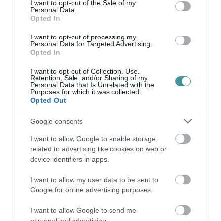
consent section.
I want to opt-out of the Sale of my
országot", a közfoglalkoztatást pedig a
Personal Data.
Opted In
legújabb kori feudalizmusként értékelte,
I want to opt-out of processing my
megjegyezve, hogy az szerinte nem vezet
Personal Data for Targeted Advertising.
Opted In
vissza a munkaerőpiacra.
I want to opt-out of Collection, Use,
Retention, Sale, and/or Sharing of my
Az MSZP szerint a miniszterelnök pénteki,
Personal Data that Is Unrelated with the
Purposes for which it was collected.
kormányzását értékelő beszéde azt jelzi:
Opted Out
Orbán Viktor ugyanott tart, mint öt évvel
Google consents
ezelőtt. Szétzilálta az országot, a kormánya
kompetenciáját és egyedüli döntéshozóvá
I want to allow Google to enable storage
related to advertising like cookies on web or
vált
- mondta Tóbiás József elnök-
device identifiers in apps.
frakcióvezető pénteken, sajtótájékoztatón.
I want to allow my user data to be sent to
Google for online advertising purposes.
Kijelentette: a kormányfő kétségbeesett és
sikertelen kísérletet tett a kormányzati válság
I want to allow Google to send me
personalized advertising.