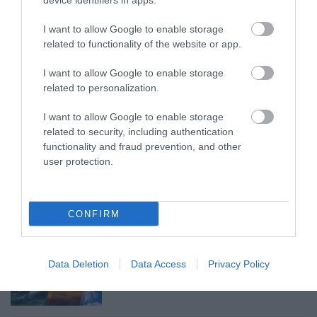
device identifiers in apps.
MINDHÁROM ÜTEMBEN DOLGOZNAK A 25-
I want to allow Google to enable storage
ÖS FŐÚTON EGERBEN
related to functionality of the website or app.
2026. augusztus 07
|
Eger ügye
I want to allow Google to enable storage
related to personalization.
I want to allow Google to enable storage
related to security, including authentication
HALMENTÉS SZARVASKŐNÉL: ŐSHONOS
functionality and fraud prevention, and other
ÉS VÉDETT HALAKAT MENTETT...
2026. augusztus 07
|
Környék ügye
user protection.
CONFIRM
ZÁPOROK, ZIVATAROK KIALAKULHATNAK
Data Deletion
Data Access
Privacy Policy
2026. augusztus 07
|
Mindenki ügye