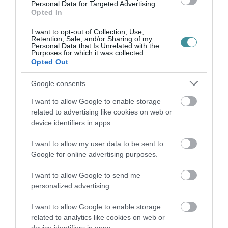
Personal Data for Targeted Advertising.
Opted In
TANULJ NÉMETÜL OTTHONRÓL: A
DIGITÁLIS TANULÁS ELŐNYEI
I want to opt-out of Collection, Use,
2026. augusztus 07
|
Promóció
Retention, Sale, and/or Sharing of my
Personal Data that Is Unrelated with the
Purposes for which it was collected.
Opted Out
ÚJRAINDULNAK A KORÁBBAN
Google consents
LEÁLLÍTOTT SZOLGÁLTATÁSOK AZ EGRI...
2026. augusztus 07
|
Eger ügye
I want to allow Google to enable storage
related to advertising like cookies on web or
device identifiers in apps.
I want to allow my user data to be sent to
Google for online advertising purposes.
TÍZ ÉVE NEM VOLT ILYEN ALACSONY AZ
INFLÁCIÓ MAGYARORSZÁGON
I want to allow Google to send me
2026. augusztus 07
|
Mindenki ügye
personalized advertising.
I want to allow Google to enable storage
related to analytics like cookies on web or