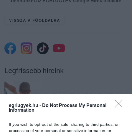
bennünket az EGRI ÜGYEK Google Hírek oldalán!
VISSZA A FŐOLDALRA
Legfrissebb híreink
35 PERCES TANÓRÁK ÉS KEVESEBB HÁZI
FELADAT JÖHET AZ ALSÓ ...
2026. augusztus 08
|
Mindenki ügye
egriugyek.hu -
Do Not Process My Personal
Information
If you wish to opt-out of the sale, sharing to third parties, or
processing of your personal or sensitive information for
BAKA ANDRÁST JELÖLI KÖZTÁRSASÁGI