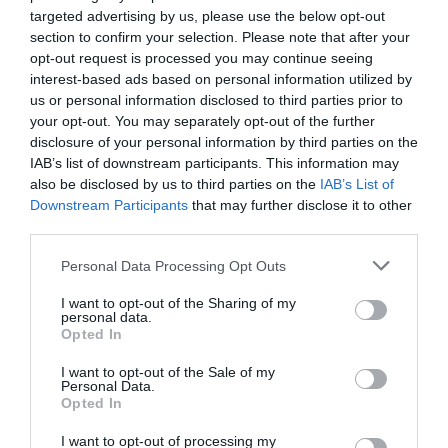
ELNÖKNEK A TISZA
targeted advertising by us, please use the below opt-out
2026. augusztus 08
|
Mindenki ügye
section to confirm your selection. Please note that after your
opt-out request is processed you may continue seeing
interest-based ads based on personal information utilized by
us or personal information disclosed to third parties prior to
ÚJ MAGYAR KÜLÜGYI STRATÉGIA KÉSZÜL,
your opt-out. You may separately opt-out of the further
TELJES SZAKÍTÁS JÖN A...
disclosure of your personal information by third parties on the
2026. augusztus 08
|
Mindenki ügye
IAB’s list of downstream participants. This information may
also be disclosed by us to third parties on the
IAB’s List of
Downstream Participants
that may further disclose it to other
third parties.
TATA ELBŰVÖLŐ LÁTVÁNYOSSÁGAI,
AMIKÉRT ÉRDEMES MEGNÉZNI
Please note that this website/app uses one or more Google
Personal Data Processing Opt Outs
2026. augusztus 08
|
Promóció
services and may gather and store information including but
not limited to your visit or usage behaviour. You may click to
I want to opt-out of the Sharing of my
personal data.
grant or deny consent to Google and its third-party tags to
Opted In
use your data for below specified purposes in below Google
TÖBB MINT EGY HÓNAP IS LEHET, MIRE
consent section.
I want to opt-out of the Sale of my
TELJESEN ÚJRAINDUL A P...
Personal Data.
2026. augusztus 07
|
Mindenki ügye
Opted In
I want to opt-out of processing my