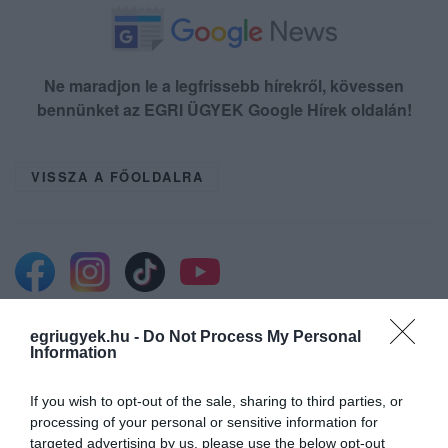
Ne maradjon le a legfrissebb hírekről, kövessen
bennünket az EGRI ÜGYEK Google Hírek oldalán!
VISSZA A FŐOLDALRA
egriugyek.hu -
Do Not Process My Personal
Legfrissebb híreink
Information
If you wish to opt-out of the sale, sharing to third parties, or
processing of your personal or sensitive information for
TÍZ ÉVE NEM VOLT ILYEN ALACSONY AZ
targeted advertising by us, please use the below opt-out