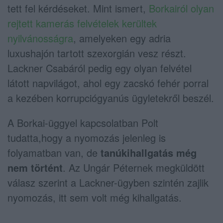
tett fel kérdéseket. Mint ismert,
Borkairól olyan
rejtett kamerás felvételek kerültek
nyilvánosságra
, amelyeken egy adria
luxushajón tartott szexorgián vesz részt.
Lackner Csabáról pedig egy olyan felvétel
látott napvilágot, ahol egy zacskó fehér porral
a kezében korrupciógyanús ügyletekről beszél.
A Borkai-üggyel kapcsolatban Polt
tudatta,hogy a nyomozás jelenleg is
folyamatban van, de
tanúkihallgatás még
nem történt
. Az Ungár Péternek megküldött
válasz szerint a Lackner-ügyben szintén zajlik
nyomozás, itt sem volt még kihallgatás.