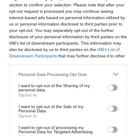
INFLÁCIÓ MAGYARORSZÁGON
section to confirm your selection. Please note that after your
2026. augusztus 07
|
Mindenki ügye
opt-out request is processed you may continue seeing
interest-based ads based on personal information utilized by
us or personal information disclosed to third parties prior to
your opt-out. You may separately opt-out of the further
disclosure of your personal information by third parties on the
IAB’s list of downstream participants. This information may
MINDHÁROM ÜTEMBEN DOLGOZNAK A 25-
ÖS FŐÚTON EGERBEN
also be disclosed by us to third parties on the
IAB’s List of
2026. augusztus 07
|
Eger ügye
Downstream Participants
that may further disclose it to other
third parties.
Please note that this website/app uses one or more Google
Personal Data Processing Opt Outs
services and may gather and store information including but
not limited to your visit or usage behaviour. You may click to
I want to opt-out of the Sharing of my
personal data.
HALMENTÉS SZARVASKŐNÉL: ŐSHONOS
grant or deny consent to Google and its third-party tags to
Opted In
ÉS VÉDETT HALAKAT MENTETT...
use your data for below specified purposes in below Google
2026. augusztus 07
|
Környék ügye
consent section.
I want to opt-out of the Sale of my
Personal Data.
Opted In
I want to opt-out of processing my
Personal Data for Targeted Advertising.