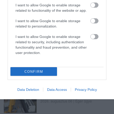
I want to allow Google to enable storage
related to functionality of the website or app.
LAKÓÉPÜLETEK LÁNGOLTAK SZERDÁN
2026. augusztus 06
|
Riasztó
I want to allow Google to enable storage
related to personalization.
I want to allow Google to enable storage
related to security, including authentication
functionality and fraud prevention, and other
„NEM TETTÜNK NYOMÁST A FIUNKRA” –
user protection.
EGY EGRI CSALÁD TÖRTÉNE...
2026. augusztus 06
|
Sport
CONFIRM
Data Deletion
Data Access
Privacy Policy
ÚJ HŰTŐRENDSZER A MARKHOT FERENC
KÓRHÁZBAN: TÖBB MINT 70 ...
2026. augusztus 06
|
Eger ügye