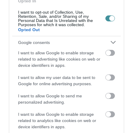
Opted In
ZÁPOROK, ZIVATAROK KIALAKULHATNAK
2026. augusztus 07
|
Mindenki ügye
I want to opt-out of Collection, Use,
Retention, Sale, and/or Sharing of my
Personal Data that Is Unrelated with the
Purposes for which it was collected.
Opted Out
Google consents
KÉT AUTÓ ÜTKÖZÖTT BOGÁCSON, A
I want to allow Google to enable storage
MENTŐK IS A HELYSZÍNRE ÉRKE...
related to advertising like cookies on web or
2026. augusztus 06
|
Riasztó
device identifiers in apps.
I want to allow my user data to be sent to
Google for online advertising purposes.
I want to allow Google to send me
HÍREK A GARÁZSBÓL: CHERY TIGGO 9
personalized advertising.
PHEV LUXURY – A KÍNAI PR...
2026. augusztus 06
|
Barta Autó
I want to allow Google to enable storage
related to analytics like cookies on web or
device identifiers in apps.