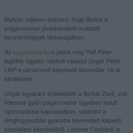
Nyilván teljesen ésszerű, hogy Borkai a
polgármesteri jövedelméből mulatott
konzumhölgyek társaságában.
Az
ugyeszseg.hu
-n jelent meg Polt Péter,
legfőbb ügyész írásbeli válasza Ungár Péter,
LMP-s parlamenti képviselő december 18-ai
kérdéseire.
Ungár egyaránt érdeklődött a Borkai Zsolt, volt
fideszes győri polgármester ügyében indult
nyomozással kapcsolatban, valamint a
drogfogyasztási gyanúba keveredett kispesti
szocialista képviselőről, Lackner Csabáról is