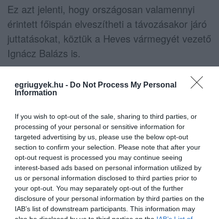
Ez azt jelenti, hogy országosan valamennyi
érintett főispán elveszítheti a távozásakor járó
juttatásokat, köztük a Heves vármegyét vezető
Ignácz Balázs is.
A minisztérium ugyanakkor jelezte: abban az
egriugyek.hu -
Do Not Process My Personal
esetben, ha az érintettek a követelt összeget
Information
jótékony célra ajánlják fel, a tárca a kiválasztott
If you wish to opt-out of the sale, sharing to third parties, or
kedvezményezettek részére kiutalhatja az
processing of your personal or sensitive information for
összeget.
targeted advertising by us, please use the below opt-out
section to confirm your selection. Please note that after your
A közlemény végén politikai üzenetként azt
opt-out request is processed you may continue seeing
interest-based ads based on personal information utilized by
írták:
us or personal information disclosed to third parties prior to
your opt-out. You may separately opt-out of the further
„Vége van azoknak az időknek, amikor a
disclosure of your personal information by third parties on the
IAB’s list of downstream participants. This information may
politikai vezetők korlátlanul osztogathattak