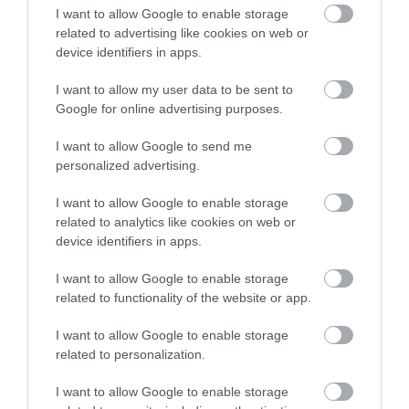
NÉLKÜLÖZHETETLEN ESZKÖZÖK
I want to allow Google to enable storage
2026. augusztus 09
|
Promóció
related to advertising like cookies on web or
device identifiers in apps.
I want to allow my user data to be sent to
ITTASAN RANDALÍROZOTT EGER
Google for online advertising purposes.
BELVÁROSÁBAN: ÜZLETEK KIRAKATA...
2026. augusztus 09
|
Riasztó
I want to allow Google to send me
personalized advertising.
I want to allow Google to enable storage
related to analytics like cookies on web or
device identifiers in apps.
ORBÁN EGYKORI VÍZÜGYI ÁLLAMTITKÁRA
IS ELLENTMONDOTT A VOL...
I want to allow Google to enable storage
2026. augusztus 09
|
Mindenki ügye
related to functionality of the website or app.
I want to allow Google to enable storage
related to personalization.
A GYAKORNOKI MUNKA: LEHETŐSÉGEK ÉS
KIHÍVÁSOK A KARRIER KE...
I want to allow Google to enable storage
2026. augusztus 09
|
Promóció