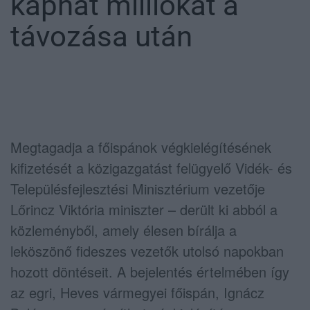
kaphat milliókat a
távozása után
Megtagadja a főispánok végkielégítésének
kifizetését a közigazgatást felügyelő Vidék- és
Településfejlesztési Minisztérium vezetője
Lőrincz Viktória miniszter – derült ki abból a
közleményből, amely élesen bírálja a
leköszönő fideszes vezetők utolsó napokban
hozott döntéseit. A bejelentés értelmében így
az egri, Heves vármegyei főispán, Ignácz