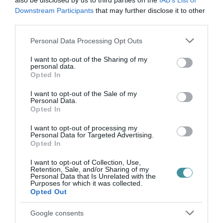
also be disclosed by us to third parties on the
IAB’s List of
közpénzt politikai alapon."
Downstream Participants
that may further disclose it to other
third parties.
Please note that this website/app uses one or more Google
Personal Data Processing Opt Outs
services and may gather and store information including but
not limited to your visit or usage behaviour. You may click to
I want to opt-out of the Sharing of my
Ne maradjon le a legfrissebb hírekről, kövessen
personal data.
grant or deny consent to Google and its third-party tags to
Opted In
bennünket az EGRI ÜGYEK Google Hírek oldalán!
use your data for below specified purposes in below Google
consent section.
I want to opt-out of the Sale of my
Personal Data.
Opted In
VISSZA A FŐOLDALRA
I want to opt-out of processing my
Personal Data for Targeted Advertising.
Opted In
I want to opt-out of Collection, Use,
Retention, Sale, and/or Sharing of my
Personal Data that Is Unrelated with the
Purposes for which it was collected.
Opted Out
Legfrissebb híreink
Google consents
AZ ENDODONCIÁBAN