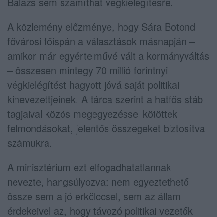
Balázs sem számíthat végkielégítésre.
A közlemény előzménye, hogy Sára Botond
fővárosi főispán a választások másnapján –
amikor már egyértelművé vált a kormányváltás
– összesen mintegy 70 millió forintnyi
végkielégítést hagyott jóvá saját politikai
kinevezettjeinek. A tárca szerint a hatfős stáb
tagjaival közös megegyezéssel kötöttek
felmondásokat, jelentős összegeket biztosítva
számukra.
A minisztérium ezt elfogadhatatlannak
nevezte, hangsúlyozva: nem egyeztethető
össze sem a jó erkölccsel, sem az állam
érdekeivel az, hogy távozó politikai vezetők