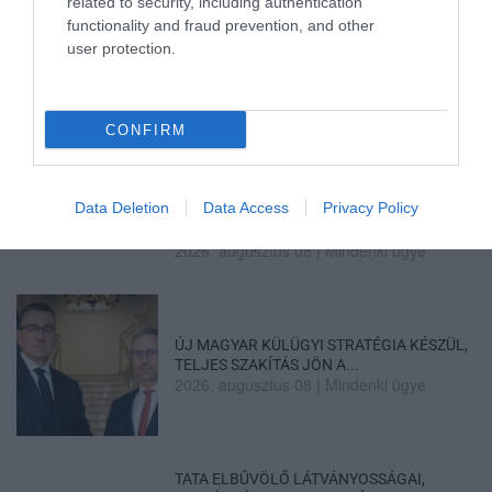
related to security, including authentication
functionality and fraud prevention, and other
user protection.
35 PERCES TANÓRÁK ÉS KEVESEBB HÁZI
FELADAT JÖHET AZ ALSÓ ...
2026. augusztus 08
|
Mindenki ügye
CONFIRM
Data Deletion
Data Access
Privacy Policy
BAKA ANDRÁST JELÖLI KÖZTÁRSASÁGI
ELNÖKNEK A TISZA
2026. augusztus 08
|
Mindenki ügye
ÚJ MAGYAR KÜLÜGYI STRATÉGIA KÉSZÜL,
TELJES SZAKÍTÁS JÖN A...
2026. augusztus 08
|
Mindenki ügye
TATA ELBŰVÖLŐ LÁTVÁNYOSSÁGAI,