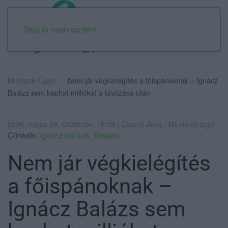
Skip to main content
Mindenki Ügye
Nem jár végkielégítés a főispánoknak – Ignácz
Balázs sem kaphat milliókat a távozása után
2026. május 28. Csütörtök, 15:39 | Csarnó Ákos | Mindenki ügye
Címkék:
ignácz balázs
,
főispán
Nem jár végkielégítés
a főispánoknak –
Ignácz Balázs sem