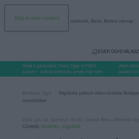
Skip to main content
2026. augusztus 06., csütörtök, Berta, Bettina névnap
EGER ÜGYE
VÁLASZ
Hírek a garázsból: Chery Tiggo 9 PHEV
„Nem tettü
Luxury – A kínai prémium, amely már nem...
család tört
Mindenki Ügye
Migrációs paktum elleni tüntetés Budape
menetelőket
2026. jún. 06. Szombat, 08:28 | Csarnó Ákos | Mindenki üg
Címkék:
tüntetés
,
migráció