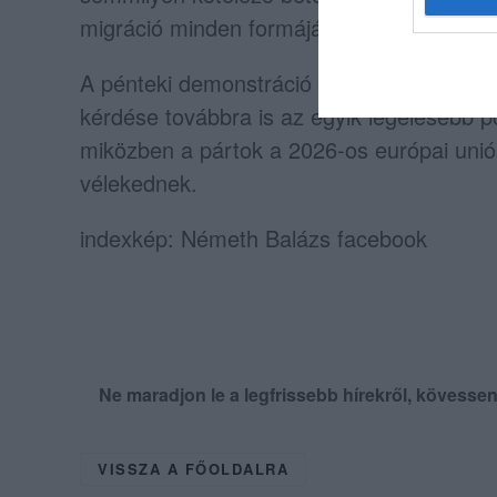
migráció minden formáját.
A pénteki demonstráció ugyan nem vonzott
kérdése továbbra is az egyik legélesebb p
miközben a pártok a 2026-os európai uniós
vélekednek.
indexkép: Németh Balázs facebook
Ne maradjon le a legfrissebb hírekről, kövess
VISSZA A FŐOLDALRA