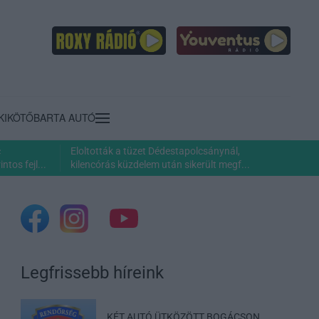
KIKÖTŐ
BARTA AUTÓ
c
Eloltották a tüzet Dédestapolcsánynál,
ntos fejl...
kilencórás küzdelem után sikerült megf...
Legfrissebb híreink
KÉT AUTÓ ÜTKÖZÖTT BOGÁCSON,