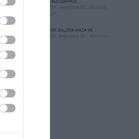
PÉNZCSAPHOZ...
2026. augusztus 05
|
Mindenki
ügye
SIOR: RAJZOK HAZA 98.
2026. augusztus 05
|
Vélemény