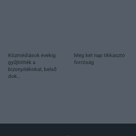
Közmédiások évekig
Még két nap tikkasztó
gyűjtötték a
forróság
bizonyítékokat, belső
dok...