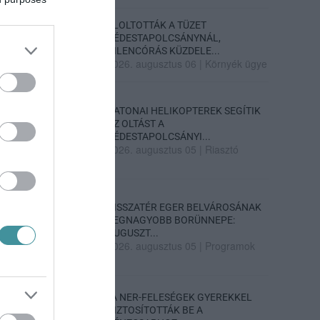
ELOLTOTTÁK A TÜZET
DÉDESTAPOLCSÁNYNÁL,
KILENCÓRÁS KÜZDELE...
2026. augusztus 06
|
Környék ügye
KATONAI HELIKOPTEREK SEGÍTIK
AZ OLTÁST A
DÉDESTAPOLCSÁNYI...
2026. augusztus 05
|
Riasztó
VISSZATÉR EGER BELVÁROSÁNAK
LEGNAGYOBB BORÜNNEPE:
AUGUSZT...
2026. augusztus 05
|
Programok
„A NER-FELESÉGEK GYEREKKEL
BIZTOSÍTOTTÁK BE A