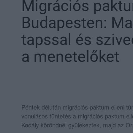
Migrációs paktu
Budapesten: Ma
tapssal és sziv
a menetelőket
Péntek délután migrációs paktum elleni tü
vonulásos tüntetés a migrációs paktum el
Kodály köröndnél gyülekeztek, majd az O