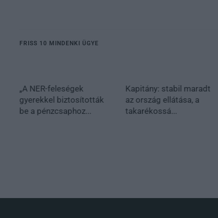
FRISS 10 MINDENKI ÜGYE
„A NER-feleségek
Kapitány: stabil maradt
gyerekkel biztosították
az ország ellátása, a
be a pénzcsaphoz...
takarékossá...