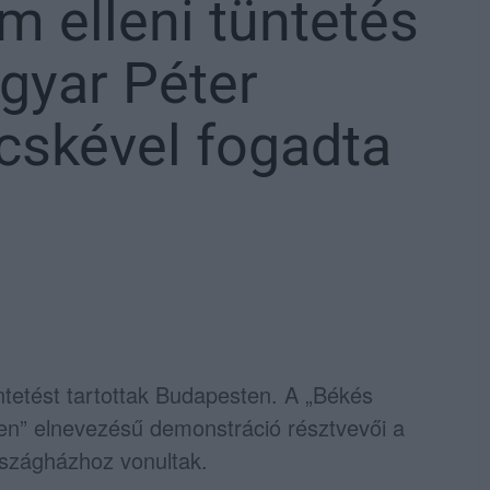
m elleni tüntetés
gyar Péter
ecskével fogadta
ntetést tartottak Budapesten. A „Békés
len” elnevezésű demonstráció résztvevői a
rszágházhoz vonultak.