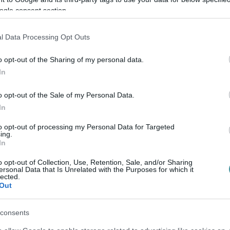
ösen szervezett, az uniós migrációs politika
ogle consent section.
ejegyzésében azt is jelezte, hogy videót tesz
l Data Processing Opt Outs
utatja, „mivé lett a polgári oldal”.
o opt-out of the Sharing of my personal data.
In
o opt-out of the Sale of my Personal Data.
In
to opt-out of processing my Personal Data for Targeted
ing.
In
o opt-out of Collection, Use, Retention, Sale, and/or Sharing
ersonal Data that Is Unrelated with the Purposes for which it
lected.
Out
consents