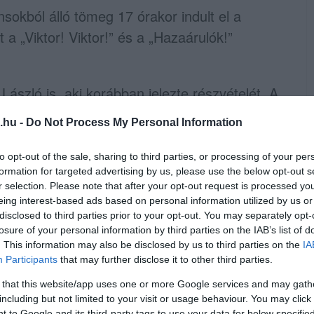
sokból álló tömeg 17 órakor indult el a
a „Viktor! Viktor!” és a „Hazaárulók!”
ászló is, aki korábban jelezte részvételét. A
es országgyűlési képviselő is, aki később
.hu -
Do Not Process My Personal Information
 viselkedését.
to opt-out of the sale, sharing to third parties, or processing of your per
lnökség épületét is, ahol a beszámolók szerint
formation for targeted advertising by us, please use the below opt-out s
r selection. Please note that after your opt-out request is processed y
eményeket. A demonstrálók elhaladásakor
eing interest-based ads based on personal information utilized by us or
zerint mosolyogva szívecskét formált a
disclosed to third parties prior to your opt-out. You may separately opt-
övetően azt állította, hogy a kormányfő
losure of your personal information by third parties on the IAB’s list of
. This information may also be disclosed by us to third parties on the
IA
edett, és szándékosan provokálta a tüntetés
Participants
that may further disclose it to other third parties.
 that this website/app uses one or more Google services and may gath
including but not limited to your visit or usage behaviour. You may click 
i oldalán arról írt, hogy nemzeti zászlóval
 to Google and its third-party tags to use your data for below specifi