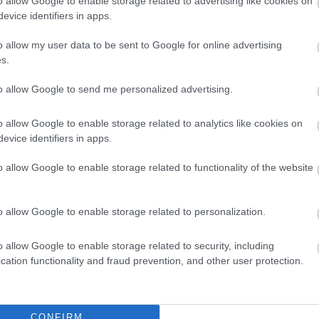
o allow Google to enable storage related to advertising like cookies on
evice identifiers in apps.
o allow my user data to be sent to Google for online advertising
s.
to allow Google to send me personalized advertising.
o allow Google to enable storage related to analytics like cookies on
ó migrációs paktuma volt. Toroczkai László
evice identifiers in apps.
i 2026. június 12-én lépnek alkalmazásba, és
o allow Google to enable storage related to functionality of the website
 helyez a tagállamokra a migráció
o allow Google to enable storage related to personalization.
miniszter ismertette. Kijelentette, hogy a
o allow Google to enable storage related to security, including
ákat és a migrációs paktumot is.
cation functionality and fraud prevention, and other user protection.
ntartása továbbra is a kabinet egyik kiemelt
A miniszter szerint a kormány nem támogat
és továbbra is elutasítja az illegális
CONFIRM