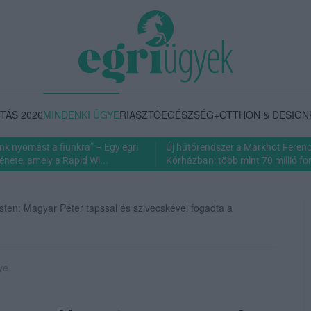
TÁS 2026
MINDENKI ÜGYE
RIASZTÓ
EGÉSZSÉG+
OTTHON & DESIGN
nk nyomást a fiunkra” – Egy egri
Új hűtőrendszer a Markhot Feren
énete, amely a Rapid Wi...
Kórházban: több mint 70 millió fori
sten: Magyar Péter tapssal és szivecskével fogadta a
ye