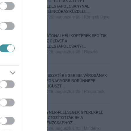
ELOLTOTTÁK A TÜZET
DÉDESTAPOLCSÁNYNÁL,
KILENCÓRÁS KÜZDELE...
2026. augusztus 06
|
Környék ügye
KATONAI HELIKOPTEREK SEGÍTIK
AZ OLTÁST A
DÉDESTAPOLCSÁNYI...
2026. augusztus 05
|
Riasztó
VISSZATÉR EGER BELVÁROSÁNAK
LEGNAGYOBB BORÜNNEPE:
AUGUSZT...
2026. augusztus 05
|
Programok
„A NER-FELESÉGEK GYEREKKEL
BIZTOSÍTOTTÁK BE A
PÉNZCSAPHOZ...
2026. augusztus 05
|
Mindenki