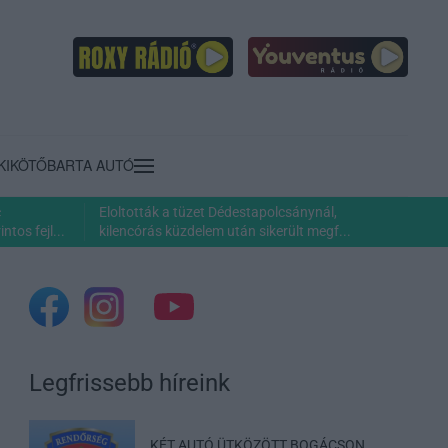
KIKÖTŐ
BARTA AUTÓ
c
Eloltották a tüzet Dédestapolcsánynál,
ntos fejl...
kilencórás küzdelem után sikerült megf...
Legfrissebb híreink
KÉT AUTÓ ÜTKÖZÖTT BOGÁCSON,