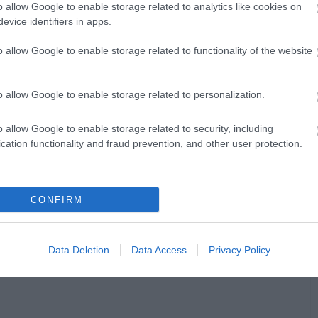
o allow Google to enable storage related to analytics like cookies on
evice identifiers in apps.
o allow Google to enable storage related to functionality of the website
o allow Google to enable storage related to personalization.
sztott bejegyzés
o allow Google to enable storage related to security, including
cation functionality and fraud prevention, and other user protection.
gatás jelent meg, nemrég például arról
 Lopez
érkezik majd sztárvendégnek. Ezt a
CONFIRM
kkor azt írta, a javasolja a klímák
knak láthatóan az agyukra ment a hőség"
.
Data Deletion
Data Access
Privacy Policy