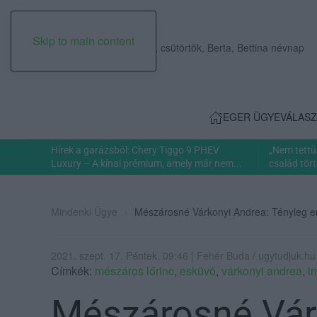
Skip to main content
2026. augusztus 06., csütörtök, Berta, Bettina névnap
EGER ÜGYE
VÁLASZ
Hírek a garázsból: Chery Tiggo 9 PHEV
„Nem tettü
Luxury – A kínai prémium, amely már nem...
család tört
Mindenki Ügye
Mészárosné Várkonyi Andrea: Tényleg e
2021. szept. 17. Péntek, 09:46 | Fehér Buda / ugytudjuk.hu
Címkék:
mészáros lőrinc
,
esküvő
,
várkonyi andrea
,
i
Mészárosné Vár