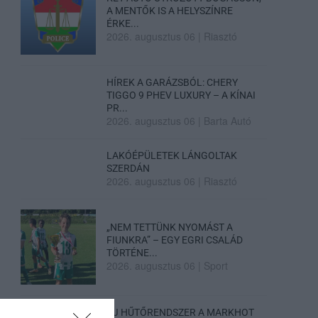
A MENTŐK IS A HELYSZÍNRE
ÉRKE...
2026. augusztus 06
|
Riasztó
HÍREK A GARÁZSBÓL: CHERY
TIGGO 9 PHEV LUXURY – A KÍNAI
PR...
2026. augusztus 06
|
Barta Autó
LAKÓÉPÜLETEK LÁNGOLTAK
SZERDÁN
2026. augusztus 06
|
Riasztó
„NEM TETTÜNK NYOMÁST A
FIUNKRA” – EGY EGRI CSALÁD
TÖRTÉNE...
2026. augusztus 06
|
Sport
ÚJ HŰTŐRENDSZER A MARKHOT