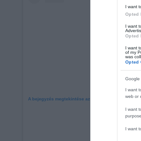
I want t
Opted 
I want 
Advertis
Opted 
I want t
of my P
was col
Opted 
Google 
I want t
web or d
A bejegyzés megtekintése az Instagramon
I want t
purpose
I want 