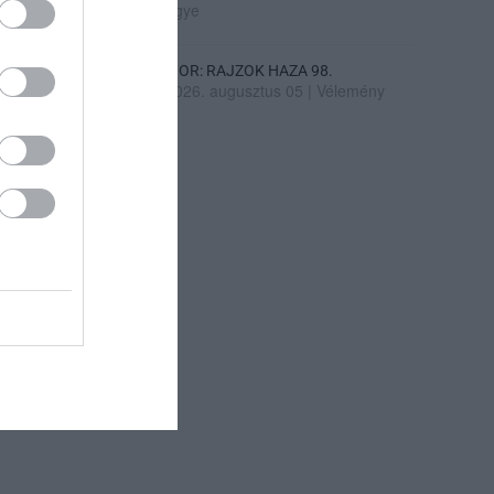
ügye
SIOR: RAJZOK HAZA 98.
2026. augusztus 05
|
Vélemény