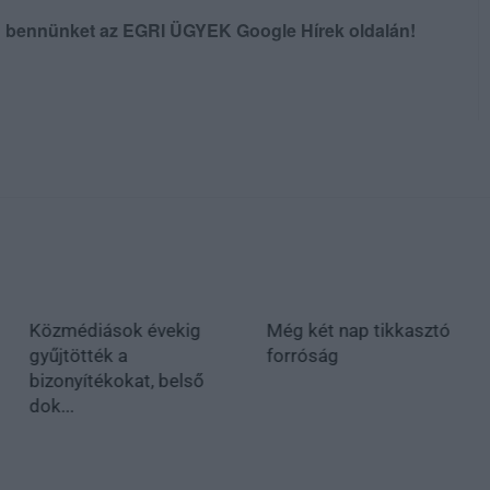
en bennünket az EGRI ÜGYEK Google Hírek oldalán!
Közmédiások évekig
Még két nap tikkasztó
gyűjtötték a
forróság
bizonyítékokat, belső
dok...