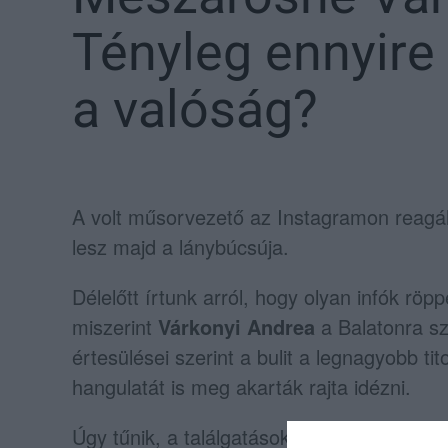
Tényleg ennyir
a valóság?
A volt műsorvezető az Instagramon reagált
lesz majd a lánybúcsúja.
Délelőtt írtunk arról, hogy olyan infók rö
miszerint
Várkonyi Andrea
a Balatonra sz
értesülései szerint a bulit a legnagyobb ti
hangulatát is meg akarták rajta idézni.
Úgy tűnik, a találgatások Várkonyi Andreáh