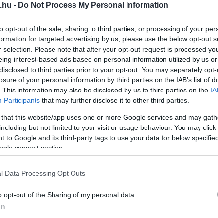
.hu -
Do Not Process My Personal Information
ár meg is történt a buli, de sokkal
 ami ma megjelent a médiában.
to opt-out of the sale, sharing to third parties, or processing of your per
formation for targeted advertising by us, please use the below opt-out s
itorláson?!? Tessék?? Tényleg ennyire nem
r selection. Please note that after your opt-out request is processed y
eing interest-based ads based on personal information utilized by us or
p a bulvársajtó kreativitása. A tisztánlátás
disclosed to third parties prior to your opt-out. You may separately opt-
uxusvitorláson, hanem egy barátnőm
losure of your personal information by third parties on the IAB’s list of
. This information may also be disclosed by us to third parties on the
IA
, akikkel egy vacsora mellett, meghitt
Participants
that may further disclose it to other third parties.
 that this website/app uses one or more Google services and may gath
including but not limited to your visit or usage behaviour. You may click 
g is történt, mindössze öt emberrel
 to Google and its third-party tags to use your data for below specifi
 A Story Magazin másik értesülését,
ogle consent section.
éten kel egybe, nem kommentálta a
l Data Processing Opt Outs
o opt-out of the Sharing of my personal data.
In