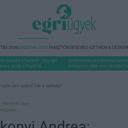
TÁS 2026
MINDENKI ÜGYE
RIASZTÓ
EGÉSZSÉG+
OTTHON & DESIGN
nk nyomást a fiunkra” – Egy egri
Új hűtőrendszer a Markhot Feren
énete, amely a Rapid Wi...
Kórházban: több mint 70 millió fori
nnyire nem számít már a valóság?
 | Mindenki ügye
nstagram
konyi Andrea: