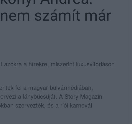
e nem számít már
 azokra a hírekre, miszerint luxusvitorláson
ppentek fel a magyar bulvármédiában,
ervezi a lánybúcsúját. A Story Magazin
tokban szervezték, és a riói karnevál
oz is eljutottak, az egykori műsorvezető az