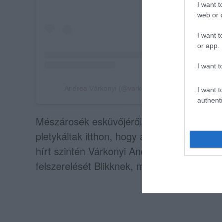
I want t
web or d
I want t
or app.
I want t
Andrea Várkonyi (@varkonyiandrea_va) által mego
I want t
authenti
Mészárosék esküvőjéről már rengeteg talál
pletykáltak itthon, hogy a lagzira
Jennifer
hírt szintén Várkonyi Andrea tette helyre, a
felszerelését Blikknek, mert
„
az újságírói