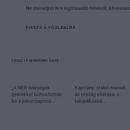
Ne maradjon le a legfrissebb hírekről, kövess
VISSZA A FŐOLDALRA
FRISS 10 MINDENKI ÜGYE
„A NER-feleségek
Kapitány: stabil maradt
gyerekkel biztosították
az ország ellátása, a
be a pénzcsaphoz...
takarékossá...