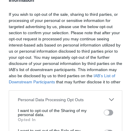
Information
törvényjavaslat olyan pontokat érint,
If you wish to opt-out of the sale, sharing to third parties, or
amelyekben az Európai Bizottságnak vitája volt
processing of your personal or sensitive information for
a kormánnyal.
targeted advertising by us, please use the below opt-out
section to confirm your selection. Please note that after your
opt-out request is processed you may continue seeing
interest-based ads based on personal information utilized by
Az állatvédelmi törvény módosítása viszont
us or personal information disclosed to third parties prior to
nem tekinthető lezártnak, a civil
your opt-out. You may separately opt-out of the further
disclosure of your personal information by third parties on the
szervezetekkel zajlik az egyeztetés - jelezte.
IAB’s list of downstream participants. This information may
also be disclosed by us to third parties on the
IAB’s List of
forrás: mti.hu
Downstream Participants
that may further disclose it to other
third parties.
Te követed már az Egri Ügyeket a
Please note that this website/app uses one or more Google
Personal Data Processing Opt Outs
Facebookon? Nem! Akkor
most
ITT
services and may gather and store information including but
not limited to your visit or usage behaviour. You may click to
I want to opt-out of the Sharing of my
megteheted! Köszönjük!
personal data.
grant or deny consent to Google and its third-party tags to
Opted In
use your data for below specified purposes in below Google
consent section.
I want to opt-out of the Sale of my