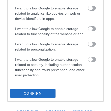
35 PERCES TANÓRÁK ÉS KEVESEBB HÁZI
I want to allow Google to enable storage
FELADAT JÖHET AZ ALSÓ ...
related to analytics like cookies on web or
2026. augusztus 08
|
Mindenki ügye
device identifiers in apps.
I want to allow Google to enable storage
related to functionality of the website or app.
BAKA ANDRÁST JELÖLI KÖZTÁRSASÁGI
ELNÖKNEK A TISZA
I want to allow Google to enable storage
2026. augusztus 08
|
Mindenki ügye
related to personalization.
I want to allow Google to enable storage
related to security, including authentication
ÚJ MAGYAR KÜLÜGYI STRATÉGIA KÉSZÜL,
functionality and fraud prevention, and other
TELJES SZAKÍTÁS JÖN A...
user protection.
2026. augusztus 08
|
Mindenki ügye
CONFIRM
TATA ELBŰVÖLŐ LÁTVÁNYOSSÁGAI,
AMIKÉRT ÉRDEMES MEGNÉZNI
2026. augusztus 08
|
Promóció