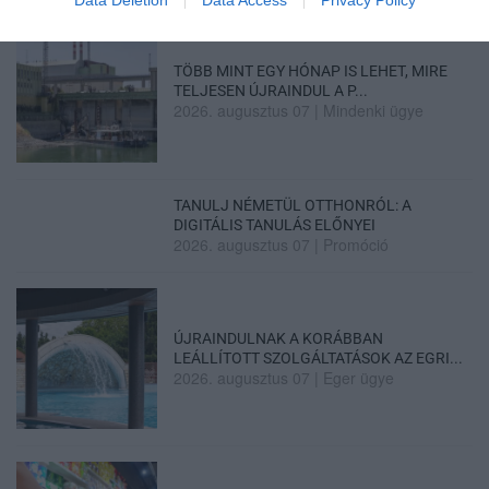
Data Deletion
Data Access
Privacy Policy
TÖBB MINT EGY HÓNAP IS LEHET, MIRE
TELJESEN ÚJRAINDUL A P...
2026. augusztus 07
|
Mindenki ügye
TANULJ NÉMETÜL OTTHONRÓL: A
DIGITÁLIS TANULÁS ELŐNYEI
2026. augusztus 07
|
Promóció
ÚJRAINDULNAK A KORÁBBAN
LEÁLLÍTOTT SZOLGÁLTATÁSOK AZ EGRI...
2026. augusztus 07
|
Eger ügye