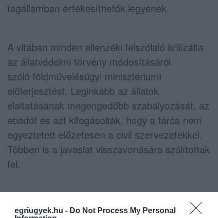
tagállamban értékesíthetők legyenek.
A vitában minden ellenzéki felszólaló kritizálta
az állatvédelmi törvény módosításáról
szóló földművelésügyi minisztériumi
előterjesztést. Leginkább az állatok
elaltatásának megengedőbb szabályozását, az
ebadót és azt kifogásolták, hogy a tárca nem
egyeztetett előzetesen a civil szervezetekkel.
Többen is a javaslat visszavonására szólítottak
fel.
Zsigó Róbert, a Földművelésügyi Minisztérium
egriugyek.hu -
Do Not Process My Personal
államtitkára zárszavában azt mondta: a