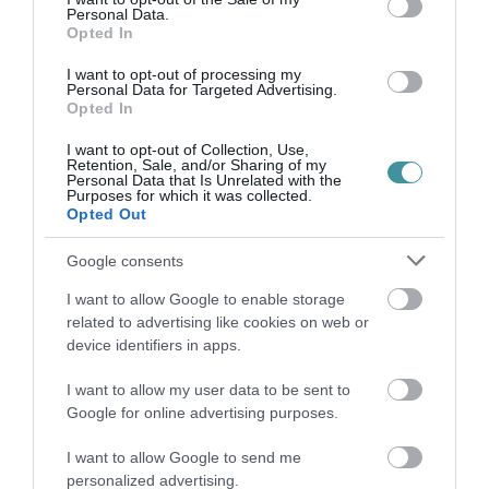
Personal Data.
Opted In
I want to opt-out of processing my
Personal Data for Targeted Advertising.
Opted In
Ne maradjon le a legfrissebb hírekről, kövessen
I want to opt-out of Collection, Use,
bennünket az EGRI ÜGYEK Google Hírek oldalán!
Retention, Sale, and/or Sharing of my
Personal Data that Is Unrelated with the
Purposes for which it was collected.
Opted Out
VISSZA A FŐOLDALRA
Google consents
I want to allow Google to enable storage
related to advertising like cookies on web or
device identifiers in apps.
I want to allow my user data to be sent to
Google for online advertising purposes.
Legfrissebb híreink
I want to allow Google to send me
personalized advertising.