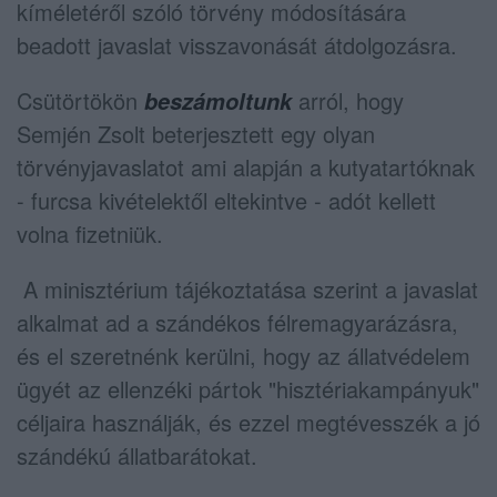
kíméletéről szóló törvény módosítására
beadott javaslat visszavonását átdolgozásra.
Csütörtökön
arról, hogy
beszámoltunk
Semjén Zsolt beterjesztett egy olyan
törvényjavaslatot ami alapján a kutyatartóknak
- furcsa kivételektől eltekintve - adót kellett
volna fizetniük.
A minisztérium tájékoztatása szerint a javaslat
alkalmat ad a szándékos félremagyarázásra,
és el szeretnénk kerülni, hogy az állatvédelem
ügyét az ellenzéki pártok "hisztériakampányuk"
céljaira használják, és ezzel megtévesszék a jó
szándékú állatbarátokat.