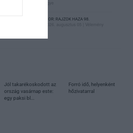
ügye
SIOR: RAJZOK HAZA 98.
2026. augusztus 05
|
Vélemény
Jól takarékoskodott az
Forró idő, helyenként
ország vasárnap este:
hőzivatarral
egy paksi bl...