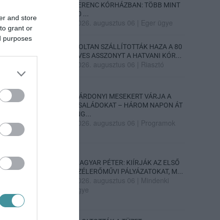
FERENC KÓRHÁZBAN: TÖBB MINT
70 ...
er and store
2026. augusztus 06
|
Eger ügye
to grant or
ed purposes
HOLTAN SZÁLLÍTOTTÁK HAZA A 80
ÉVES ASSZONYT A HATVANI KÓR...
2026. augusztus 06
|
Riasztó
GÁRDONYI MESEKERT VÁRJA A
CSALÁDOKAT – HÁROM NAPON ÁT
ING...
2026. augusztus 06
|
Programok
MAGYAR PÉTER: KIÍRJÁK AZ ELSŐ
SZÉLERŐMŰVI PÁLYÁZATOKAT, M...
2026. augusztus 06
|
Mindenki
ügye