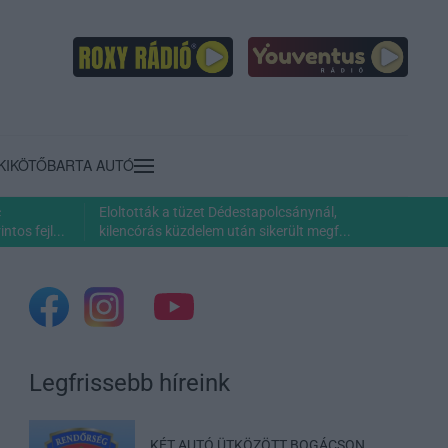
KIKÖTŐ
BARTA AUTÓ
c
Eloltották a tüzet Dédestapolcsánynál,
ntos fejl...
kilencórás küzdelem után sikerült megf...
Legfrissebb híreink
KÉT AUTÓ ÜTKÖZÖTT BOGÁCSON,