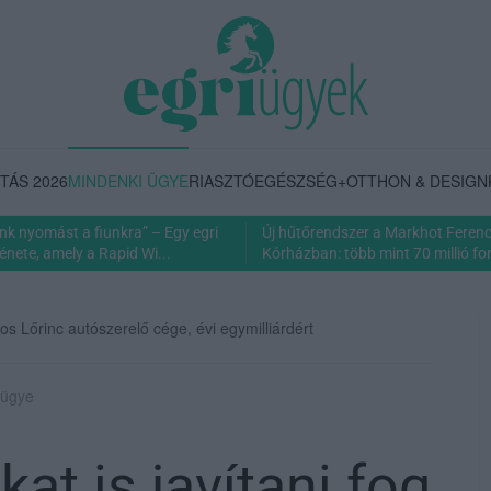
TÁS 2026
MINDENKI ÜGYE
RIASZTÓ
EGÉSZSÉG+
OTTHON & DESIGN
nk nyomást a fiunkra” – Egy egri
Új hűtőrendszer a Markhot Feren
énete, amely a Rapid Wi...
Kórházban: több mint 70 millió fori
os Lőrinc autószerelő cége, évi egymilliárdért
 ügye
t is javítani fog