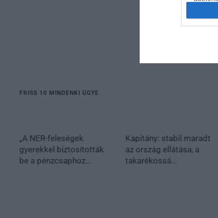
FRISS 10 MINDENKI ÜGYE
„A NER-feleségek
Kapitány: stabil maradt
gyerekkel biztosították
az ország ellátása, a
be a pénzcsaphoz...
takarékossá...