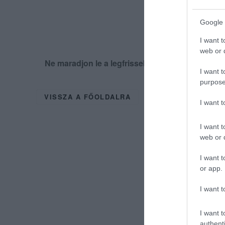
Google 
I want t
web or d
Ne maradjon le a legfrissebb hírekről, kövess
I want t
purpose
VISSZA A FŐOLDALRA
I want 
I want t
web or d
I want t
or app.
I want t
I want t
authenti