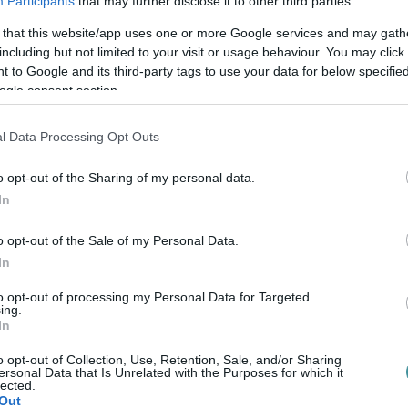
Participants
that may further disclose it to other third parties.
formai hibák miatt kizárták.
 that this website/app uses one or more Google services and may gath
including but not limited to your visit or usage behaviour. You may click 
 to Google and its third-party tags to use your data for below specifi
ogle consent section.
írást!
l Data Processing Opt Outs
, hogy a tőlük független szerkesztőségek
o opt-out of the Sharing of my personal data.
In
 legyen még a hatalmat ellenőrző hang,
o opt-out of the Sale of my Personal Data.
t is segítő Nemzeti Újságírók
In
to opt-out of processing my Personal Data for Targeted
ing.
00000113-44920004.
In
o opt-out of Collection, Use, Retention, Sale, and/or Sharing
Köszönjük!
ersonal Data that Is Unrelated with the Purposes for which it
lected.
Out