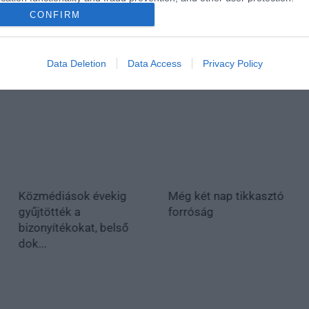
CONFIRM
Data Deletion
Data Access
Privacy Policy
Közmédiások évekig
Még két nap tikkasztó
gyűjtötték a
forróság
bizonyítékokat, belső
dok...