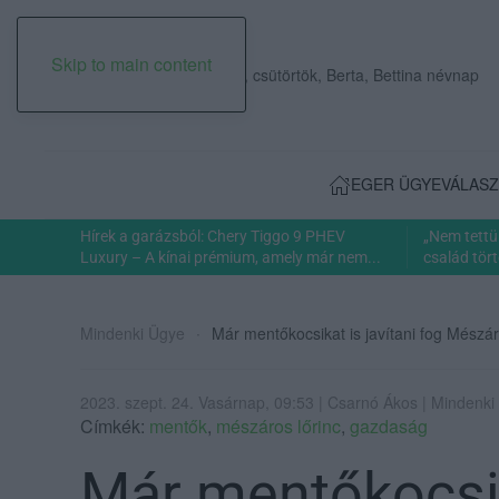
Skip to main content
2026. augusztus 06., csütörtök, Berta, Bettina névnap
EGER ÜGYE
VÁLASZ
Hírek a garázsból: Chery Tiggo 9 PHEV
„Nem tettü
Luxury – A kínai prémium, amely már nem...
család tört
Mindenki Ügye
Már mentőkocsikat is javítani fog Mészár
2023. szept. 24. Vasárnap, 09:53 | Csarnó Ákos | Mindenki
Címkék:
mentők
,
mészáros lőrinc
,
gazdaság
Már mentőkocsika