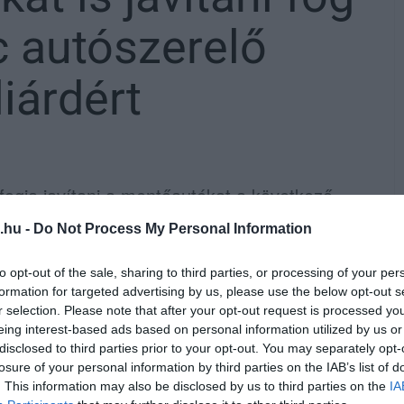
 autószerelő
liárdért
fogja javítani a mentőautókat a következő
zbeszerzési Rendszeren közzétett
.hu -
Do Not Process My Personal Information
ortál szerint a szerződést meg is kötötték.
to opt-out of the sale, sharing to third parties, or processing of your per
ntősök által használt gépjárművek teljes körű
formation for targeted advertising by us, please use the below opt-out s
r selection. Please note that after your opt-out request is processed y
sa lesz, melyeket az Országos Mentőszolgálat
eing interest-based ads based on personal information utilized by us or
 elvégezni (pl. a vizsgáztatást, a futómű-
disclosed to third parties prior to your opt-out. You may separately opt-
losure of your personal information by third parties on the IAB’s list of
. This information may also be disclosed by us to third parties on the
IA