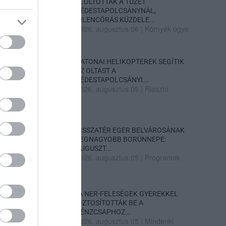
ELOLTOTTÁK A TÜZET
DÉDESTAPOLCSÁNYNÁL,
KILENCÓRÁS KÜZDELE...
2026. augusztus 06
|
Környék ügye
KATONAI HELIKOPTEREK SEGÍTIK
AZ OLTÁST A
DÉDESTAPOLCSÁNYI...
2026. augusztus 05
|
Riasztó
VISSZATÉR EGER BELVÁROSÁNAK
LEGNAGYOBB BORÜNNEPE:
AUGUSZT...
2026. augusztus 05
|
Programok
„A NER-FELESÉGEK GYEREKKEL
BIZTOSÍTOTTÁK BE A
PÉNZCSAPHOZ...
2026. augusztus 05
|
Mindenki