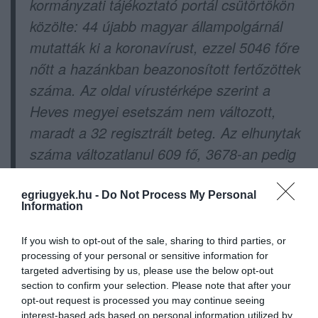
kormányzati tájékoztató portál csütörtökön
közölte: 44 újabb magyar állampolgárnál
mutatták ki a koronavírust, ezzel 5046 főre
nőtt a hazánkban beazonosított fertőzöttek
száma. Az oldal vírustérképe szerint a
Heves megyei esetszám nem változott,
maradt a 32 regisztrált beteg. Az elhunytak
száma változatlanul 609 fő, 3678-an pedig
már meggyógyultak.
egriugyek.hu -
Do Not Process My Personal
Information
If you wish to opt-out of the sale, sharing to third parties, or
processing of your personal or sensitive information for
targeted advertising by us, please use the below opt-out
section to confirm your selection. Please note that after your
Ne maradjon le a legfrissebb hírekről, kövessen
opt-out request is processed you may continue seeing
bennünket az EGRI ÜGYEK Google Hírek oldalán!
interest-based ads based on personal information utilized by