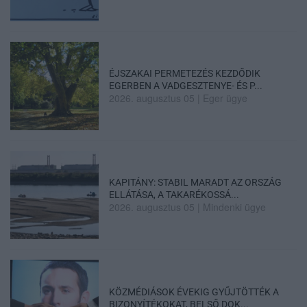
ÉJSZAKAI PERMETEZÉS KEZDŐDIK
EGERBEN A VADGESZTENYE- ÉS P...
2026. augusztus 05
|
Eger ügye
KAPITÁNY: STABIL MARADT AZ ORSZÁG
ELLÁTÁSA, A TAKARÉKOSSÁ...
2026. augusztus 05
|
Mindenki ügye
KÖZMÉDIÁSOK ÉVEKIG GYŰJTÖTTÉK A
BIZONYÍTÉKOKAT, BELSŐ DOK...