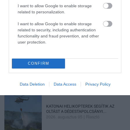
I want to allow Google to enable storage
related to personalization.
MAGYAR PÉTER: KIÍRJÁK AZ ELSŐ
SZÉLERŐMŰVI PÁLYÁZATOKAT, M...
2026. augusztus 06
|
Mindenki ügye
I want to allow Google to enable storage
related to security, including authentication
functionality and fraud prevention, and other
user protection.
ELOLTOTTÁK A TÜZET
DÉDESTAPOLCSÁNYNÁL, KILENCÓRÁS
CONFIRM
KÜZDELE...
2026. augusztus 06
|
Környék ügye
Data Deletion
Data Access
Privacy Policy
KATONAI HELIKOPTEREK SEGÍTIK AZ
OLTÁST A DÉDESTAPOLCSÁNYI...
2026. augusztus 05
|
Riasztó