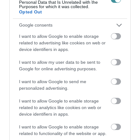
Personal Data that Is Unrelated with the
ÚJ HŰTŐRENDSZER A MARKHOT FERENC
Purposes for which it was collected.
KÓRHÁZBAN: TÖBB MINT 70 ...
Opted Out
2026. augusztus 06
|
Eger ügye
Google consents
I want to allow Google to enable storage
related to advertising like cookies on web or
device identifiers in apps.
HOLTAN SZÁLLÍTOTTÁK HAZA A 80 ÉVES
ASSZONYT A HATVANI KÓR...
I want to allow my user data to be sent to
2026. augusztus 06
|
Riasztó
Google for online advertising purposes.
I want to allow Google to send me
personalized advertising.
I want to allow Google to enable storage
GÁRDONYI MESEKERT VÁRJA A
related to analytics like cookies on web or
CSALÁDOKAT – HÁROM NAPON ÁT ING...
device identifiers in apps.
2026. augusztus 06
|
Programok
I want to allow Google to enable storage
related to functionality of the website or app.