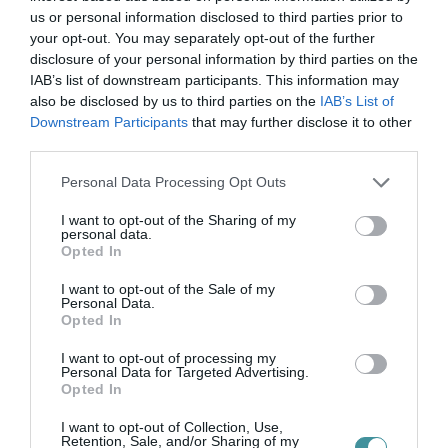
us or personal information disclosed to third parties prior to
your opt-out. You may separately opt-out of the further
VISSZA A FŐOLDALRA
disclosure of your personal information by third parties on the
IAB’s list of downstream participants. This information may
also be disclosed by us to third parties on the
IAB’s List of
Downstream Participants
that may further disclose it to other
third parties.
Please note that this website/app uses one or more Google
Personal Data Processing Opt Outs
services and may gather and store information including but
Legfrissebb híreink
not limited to your visit or usage behaviour. You may click to
I want to opt-out of the Sharing of my
personal data.
grant or deny consent to Google and its third-party tags to
Opted In
use your data for below specified purposes in below Google
consent section.
I want to opt-out of the Sale of my
Personal Data.
„NEM TETTÜNK NYOMÁST A FIUNKRA” –
Opted In
EGY EGRI CSALÁD TÖRTÉNE...
2026. augusztus 06
|
Sport
I want to opt-out of processing my
Personal Data for Targeted Advertising.
Opted In
I want to opt-out of Collection, Use,
Retention, Sale, and/or Sharing of my