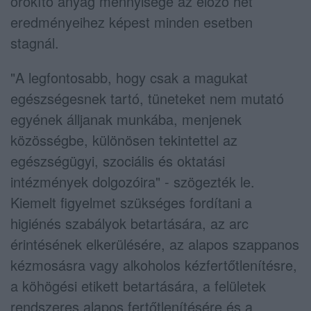
örökítő anyag mennyisége az előző hét
eredményeihez képest minden esetben
stagnál.
"A legfontosabb, hogy csak a magukat
egészségesnek tartó, tüneteket nem mutató
egyének álljanak munkába, menjenek
közösségbe, különösen tekintettel az
egészségügyi, szociális és oktatási
intézmények dolgozóira" - szögezték le.
Kiemelt figyelmet szükséges fordítani a
higiénés szabályok betartására, az arc
érintésének elkerülésére, az alapos szappanos
kézmosásra vagy alkoholos kézfertőtlenítésre,
a köhögési etikett betartására, a felületek
rendszeres alapos fertőtlenítésére és a