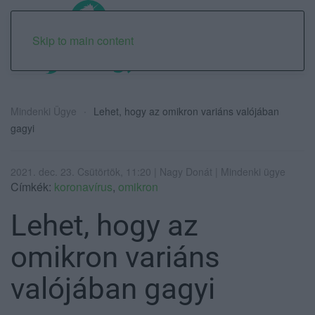
Skip to main content
Mindenki Ügye
Lehet, hogy az omikron variáns valójában
gagyi
2021. dec. 23. Csütörtök, 11:20 | Nagy Donát | Mindenki ügye
Címkék:
koronavírus
,
omikron
Lehet, hogy az
omikron variáns
valójában gagyi