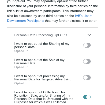
your opt-out. You may separately opt-out of the further
disclosure of your personal information by third parties on the
IAB’s list of downstream participants. This information may
also be disclosed by us to third parties on the
IAB’s List of
Downstream Participants
that may further disclose it to other
third parties.
Please note that this website/app uses one or more Google
Personal Data Processing Opt Outs
Legfrissebb híreink
services and may gather and store information including but
not limited to your visit or usage behaviour. You may click to
I want to opt-out of the Sharing of my
personal data.
grant or deny consent to Google and its third-party tags to
Opted In
use your data for below specified purposes in below Google
ÚJ MAGYAR KÜLÜGYI STRATÉGIA KÉSZÜL,
consent section.
I want to opt-out of the Sale of my
TELJES SZAKÍTÁS JÖN A...
Personal Data.
2026. augusztus 08
|
Mindenki ügye
Opted In
I want to opt-out of processing my
Personal Data for Targeted Advertising.
Opted In
I want to opt-out of Collection, Use,
TATA ELBŰVÖLŐ LÁTVÁNYOSSÁGAI,
Retention, Sale, and/or Sharing of my
AMIKÉRT ÉRDEMES MEGNÉZNI
Personal Data that Is Unrelated with the
2026. augusztus 08
|
Promóció
Purposes for which it was collected.