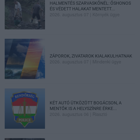
HALMENTÉS SZARVASKŐNÉL: ŐSHONOS
ÉS VÉDETT HALAKAT MENTETT...
2026. augusztus 07
|
Környék ügye
ZÁPOROK, ZIVATAROK KIALAKULHATNAK
2026. augusztus 07
|
Mindenki ügye
KÉT AUTÓ ÜTKÖZÖTT BOGÁCSON, A
MENTŐK IS A HELYSZÍNRE ÉRKE...
2026. augusztus 06
|
Riasztó