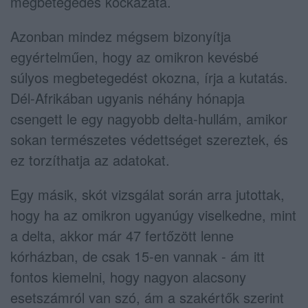
megbetegedés kockázata.
Azonban mindez mégsem bizonyítja
egyértelműen, hogy az omikron kevésbé
súlyos megbetegedést okozna, írja a kutatás.
Dél-Afrikában ugyanis néhány hónapja
csengett le egy nagyobb delta-hullám, amikor
sokan természetes védettséget szereztek, és
ez torzíthatja az adatokat.
Egy másik, skót vizsgálat során arra jutottak,
hogy ha az omikron ugyanúgy viselkedne, mint
a delta, akkor már 47 fertőzött lenne
kórházban, de csak 15-en vannak - ám itt
fontos kiemelni, hogy nagyon alacsony
esetszámról van szó, ám a szakértők szerint