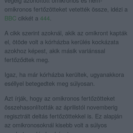
végéig azonoított omikronos és nem-
omikronos fertőzötteket vetették össze, idézi a
BBC
cikkét a
444
.
A cikk szerint azoknál, akik az omikront kapták
el, ötöde volt a kórházba kerülés kockázata
azokhoz képest, akik másik variánssal
fertőződtek meg.
Igaz, ha már kórházba kerültek, ugyanakkora
eséllyel betegedtek meg súlyosan.
Azt írják, hogy az omikronos fertőzötteket
összehasonlították az áprilistól novemberig
regisztrált deltás fertőzöttekkel is. Ez alapján
az omikronosoknál kisebb volt a súlyos