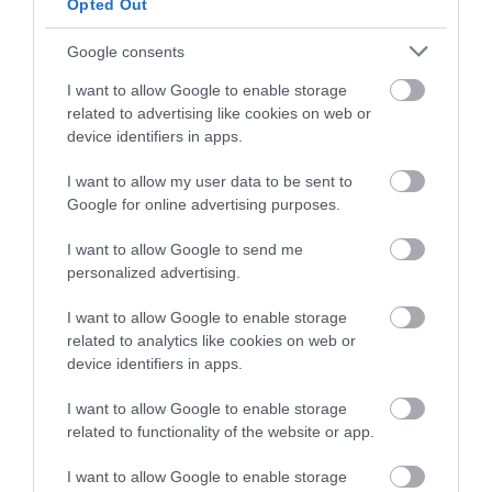
Opted Out
Google consents
I want to allow Google to enable storage
related to advertising like cookies on web or
TÖBB MINT EGY HÓNAP IS LEHET, MIRE
device identifiers in apps.
TELJESEN ÚJRAINDUL A P...
2026. augusztus 07
|
Mindenki ügye
I want to allow my user data to be sent to
Google for online advertising purposes.
I want to allow Google to send me
personalized advertising.
TANULJ NÉMETÜL OTTHONRÓL: A
DIGITÁLIS TANULÁS ELŐNYEI
I want to allow Google to enable storage
2026. augusztus 07
|
Promóció
related to analytics like cookies on web or
device identifiers in apps.
I want to allow Google to enable storage
related to functionality of the website or app.
ÚJRAINDULNAK A KORÁBBAN
I want to allow Google to enable storage
LEÁLLÍTOTT SZOLGÁLTATÁSOK AZ EGRI...