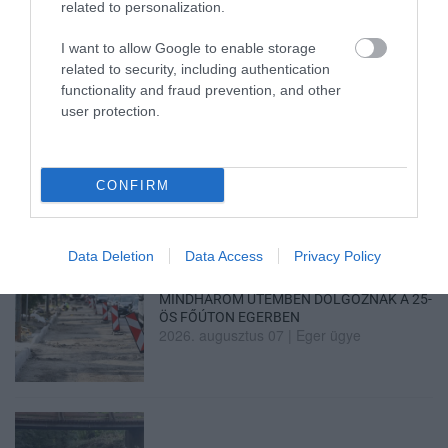
related to personalization.
2026. augusztus 07
|
Eger ügye
I want to allow Google to enable storage
related to security, including authentication
functionality and fraud prevention, and other
user protection.
TÍZ ÉVE NEM VOLT ILYEN ALACSONY AZ
INFLÁCIÓ MAGYARORSZÁGON
2026. augusztus 07
|
Mindenki ügye
CONFIRM
Data Deletion
Data Access
Privacy Policy
MINDHÁROM ÜTEMBEN DOLGOZNAK A 25-
ÖS FŐÚTON EGERBEN
2026. augusztus 07
|
Eger ügye