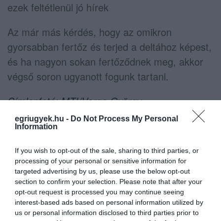
ezek feltétlenül jó hírek
Az már más kérdés, hogy az omikron
gyorsabban fertőz és terjed a deltához képest,
és ha nagyon sokan fertőződnek meg, akkor
végső soron ugyanott fogunk tartani.
Címlapfotó: MTI/Varga György
egriugyek.hu -
Do Not Process My Personal
Information
If you wish to opt-out of the sale, sharing to third parties, or
processing of your personal or sensitive information for
Ne maradjon le a legfrissebb hírekről, kövessen
targeted advertising by us, please use the below opt-out
bennünket az EGRI ÜGYEK Google Hírek oldalán!
section to confirm your selection. Please note that after your
opt-out request is processed you may continue seeing
interest-based ads based on personal information utilized by
VISSZA A FŐOLDALRA
us or personal information disclosed to third parties prior to