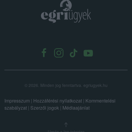
.
©
2026.
Minden jog fenntartva. egriugyek.hu
Impresszum
|
Hozzáférési nyilatkozat
|
Kommentelési
szabályzat
|
Szerzői jogok
|
Médiaajánlat
Ugrás a lap tetejére