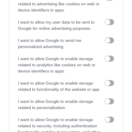
related to advertising like cookies on web or
device identifiers in apps.
I want to allow my user data to be sent to
„NEM TETTÜNK NYOMÁST A FIUNKRA” –
Google for online advertising purposes.
EGY EGRI CSALÁD TÖRTÉNE...
2026. augusztus 06
|
Sport
I want to allow Google to send me
personalized advertising.
I want to allow Google to enable storage
related to analytics like cookies on web or
device identifiers in apps.
ÚJ HŰTŐRENDSZER A MARKHOT FERENC
KÓRHÁZBAN: TÖBB MINT 70 ...
I want to allow Google to enable storage
2026. augusztus 06
|
Eger ügye
related to functionality of the website or app.
I want to allow Google to enable storage
related to personalization.
I want to allow Google to enable storage
HOLTAN SZÁLLÍTOTTÁK HAZA A 80 ÉVES
ASSZONYT A HATVANI KÓR...
related to security, including authentication
2026. augusztus 06
|
Riasztó