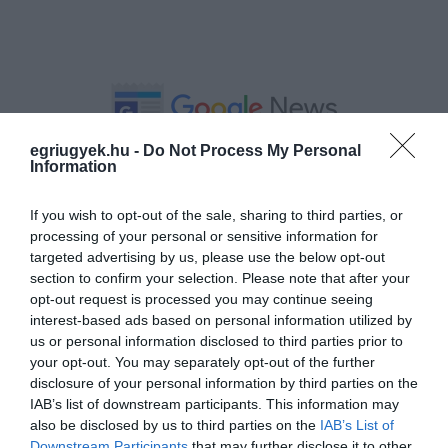
egriugyek.hu -
Do Not Process My Personal
Ne maradjon le a legfrissebb hírekről, kövessen
Information
bennünket az EGRI ÜGYEK Google Hírek oldalán!
If you wish to opt-out of the sale, sharing to third parties, or
processing of your personal or sensitive information for
VISSZA A FŐOLDALRA
targeted advertising by us, please use the below opt-out
section to confirm your selection. Please note that after your
opt-out request is processed you may continue seeing
interest-based ads based on personal information utilized by
us or personal information disclosed to third parties prior to
your opt-out. You may separately opt-out of the further
disclosure of your personal information by third parties on the
IAB’s list of downstream participants. This information may
Legfrissebb híreink
also be disclosed by us to third parties on the
IAB’s List of
Downstream Participants
that may further disclose it to other