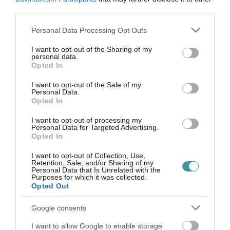
third parties.
Please note that this website/app uses one or more Google
Personal Data Processing Opt Outs
KÉT AUTÓ ÜTKÖZÖTT BOGÁCSON, A
services and may gather and store information including but
MENTŐK IS A HELYSZÍNRE ÉRKE...
2026. augusztus 06
|
Riasztó
not limited to your visit or usage behaviour. You may click to
I want to opt-out of the Sharing of my
personal data.
grant or deny consent to Google and its third-party tags to
Opted In
use your data for below specified purposes in below Google
consent section.
I want to opt-out of the Sale of my
Personal Data.
Opted In
HÍREK A GARÁZSBÓL: CHERY TIGGO 9
I want to opt-out of processing my
PHEV LUXURY – A KÍNAI PR...
Personal Data for Targeted Advertising.
2026. augusztus 06
|
Barta Autó
Opted In
I want to opt-out of Collection, Use,
Retention, Sale, and/or Sharing of my
Personal Data that Is Unrelated with the
Purposes for which it was collected.
Opted Out
LAKÓÉPÜLETEK LÁNGOLTAK SZERDÁN
2026. augusztus 06
|
Riasztó
Google consents
I want to allow Google to enable storage