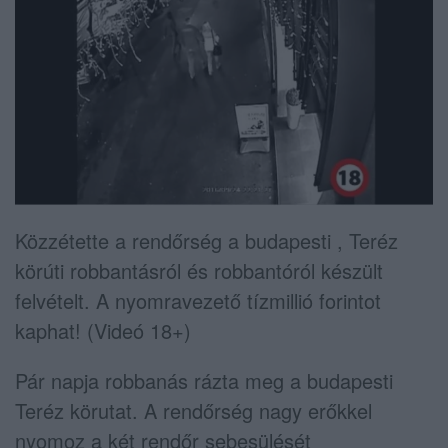
Közzétette a rendőrség a budapesti , Teréz
körúti robbantásról és robbantóról készült
felvételt. A nyomravezető tízmillió forintot
kaphat! (Videó 18+)
Pár napja robbanás rázta meg a budapesti
Teréz körutat. A rendőrség nagy erőkkel
nyomoz a két rendőr sebesülését