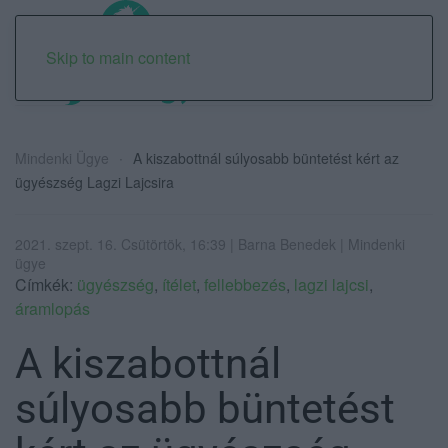
Skip to main content
Mindenki Ügye
A kiszabottnál súlyosabb büntetést kért az
ügyészség Lagzi Lajcsira
2021. szept. 16. Csütörtök, 16:39 | Barna Benedek | Mindenki
ügye
Címkék:
ügyészség
,
ítélet
,
fellebbezés
,
lagzi lajcsi
,
áramlopás
A kiszabottnál
súlyosabb büntetést