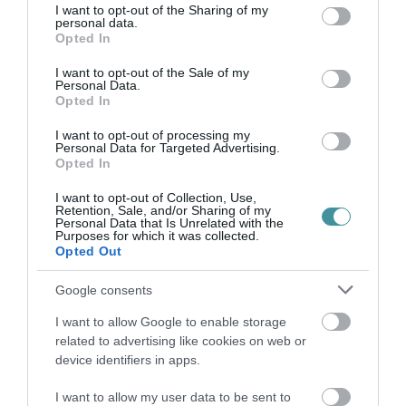
not limited to your visit or usage behaviour. You may click to
I want to opt-out of the Sharing of my
VISSZA A FŐOLDALRA
personal data.
grant or deny consent to Google and its third-party tags to
Opted In
use your data for below specified purposes in below Google
consent section.
I want to opt-out of the Sale of my
Personal Data.
Opted In
I want to opt-out of processing my
Personal Data for Targeted Advertising.
Opted In
Legfrissebb híreink
I want to opt-out of Collection, Use,
Retention, Sale, and/or Sharing of my
Personal Data that Is Unrelated with the
Purposes for which it was collected.
Opted Out
TÖBB MINT EGY HÓNAP IS LEHET, MIRE
TELJESEN ÚJRAINDUL A P...
2026. augusztus 07
|
Mindenki ügye
Google consents
I want to allow Google to enable storage
related to advertising like cookies on web or
device identifiers in apps.
TANULJ NÉMETÜL OTTHONRÓL: A
DIGITÁLIS TANULÁS ELŐNYEI
2026. augusztus 07
|
Promóció
I want to allow my user data to be sent to