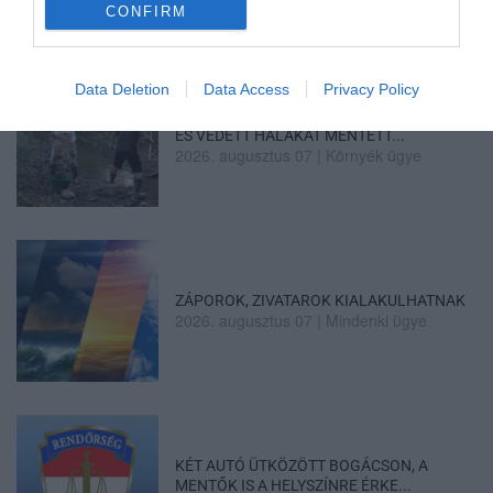
CONFIRM
Data Deletion
Data Access
Privacy Policy
HALMENTÉS SZARVASKŐNÉL: ŐSHONOS
ÉS VÉDETT HALAKAT MENTETT...
2026. augusztus 07
|
Környék ügye
ZÁPOROK, ZIVATAROK KIALAKULHATNAK
2026. augusztus 07
|
Mindenki ügye
KÉT AUTÓ ÜTKÖZÖTT BOGÁCSON, A
MENTŐK IS A HELYSZÍNRE ÉRKE...