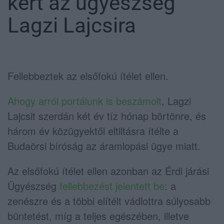
kért az ügyészség
Lagzi Lajcsira
Fellebbeztek az elsőfokú ítélet ellen.
Ahogy arról portálunk is beszámolt
, Lagzi
Lajcsit szerdán két év tíz hónap börtönre, és
három év közügyektől eltiltásra ítélte a
Budaörsi bíróság az áramlopási ügye miatt.
Az elsőfokú ítélet ellen azonban az Érdi járási
Ügyészség
fellebbezést jelentett be
: a
zenészre és a többi elítélt vádlottra súlyosabb
büntetést, míg a teljes egészében, illetve