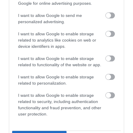
Google for online advertising purposes.
I want to allow Google to send me
personalized advertising.
ÚJRAINDULNAK A KORÁBBAN
LEÁLLÍTOTT SZOLGÁLTATÁSOK AZ EGRI...
2026. augusztus 07
|
Eger ügye
I want to allow Google to enable storage
related to analytics like cookies on web or
device identifiers in apps.
I want to allow Google to enable storage
related to functionality of the website or app.
TÍZ ÉVE NEM VOLT ILYEN ALACSONY AZ
INFLÁCIÓ MAGYARORSZÁGON
I want to allow Google to enable storage
2026. augusztus 07
|
Mindenki ügye
related to personalization.
I want to allow Google to enable storage
related to security, including authentication
functionality and fraud prevention, and other
user protection.
MINDHÁROM ÜTEMBEN DOLGOZNAK A 25-
ÖS FŐÚTON EGERBEN
2026. augusztus 07
|
Eger ügye