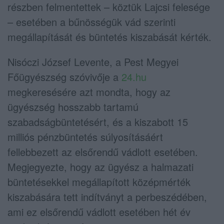
részben felmentettek – köztük Lajcsi felesége
– esetében a bűnösségük vád szerinti
megállapítását és büntetés kiszabását kérték.
Nisóczi József Levente, a Pest Megyei
Főügyészség szóvivője a
24.hu
megkeresésére azt mondta, hogy az
ügyészség hosszabb tartamú
szabadságbüntetésért, és a kiszabott 15
milliós pénzbüntetés súlyosításáért
fellebbezett az elsőrendű vádlott esetében.
Megjegyezte, hogy az ügyész a halmazati
büntetésekkel megállapított középmérték
kiszabására tett indítványt a perbeszédében,
ami ez elsőrendű vádlott esetében hét év