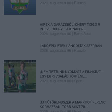
2026. augusztus 06
|
Riasztó
HÍREK A GARÁZSBÓL: CHERY TIGGO 9
PHEV LUXURY – A KÍNAI PR...
2026. augusztus 06
|
Barta Autó
LAKÓÉPÜLETEK LÁNGOLTAK SZERDÁN
2026. augusztus 06
|
Riasztó
„NEM TETTÜNK NYOMÁST A FIUNKRA” –
EGY EGRI CSALÁD TÖRTÉNE...
2026. augusztus 06
|
Sport
ÚJ HŰTŐRENDSZER A MARKHOT FERENC
KÓRHÁZBAN: TÖBB MINT 70 ...
2026. augusztus 06
|
Eger ügye