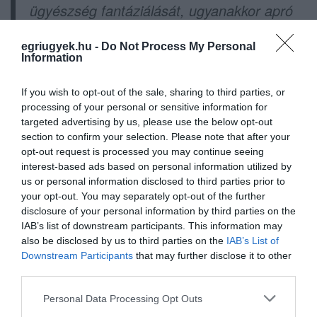
ügyészség fantáziálását, ugyanakkor apró
részleteket felnagyítva, és feltételezéseket
egriugyek.hu -
Do Not Process My Personal
tényként elfogadva döntött.
Information
– nyilatkozta a
Blikknek
, hozzátéve: azt
If you wish to opt-out of the sale, sharing to third parties, or
processing of your personal or sensitive information for
szerette volna, hogy lezáruljon az ügy, de a
targeted advertising by us, please use the below opt-out
végsőkig harcolni fog, "hogy kiderüljön az
section to confirm your selection. Please note that after your
igazság".
opt-out request is processed you may continue seeing
interest-based ads based on personal information utilized by
us or personal information disclosed to third parties prior to
(Fotók: Lakatos Péter / MTI)
your opt-out. You may separately opt-out of the further
disclosure of your personal information by third parties on the
IAB’s list of downstream participants. This information may
also be disclosed by us to third parties on the
IAB’s List of
Downstream Participants
that may further disclose it to other
Ne maradjon le a legfrissebb hírekről, kövessen
third parties.
bennünket az EGRI ÜGYEK Google Hírek oldalán!
Please note that this website/app uses one or more Google
Personal Data Processing Opt Outs
services and may gather and store information including but