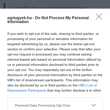
a rendőrség a sebességellenőrzési
tevékenységét mindenkor – így jelenleg is –
egriugyek.hu -
Do Not Process My Personal
az aktuális közlekedésbiztonsági helyzet
Information
értékelése alapján indokolt helyszíneken és
If you wish to opt-out of the sale, sharing to third parties, or
intenzitással végzi.
processing of your personal or sensitive information for
targeted advertising by us, please use the below opt-out
Nem hivatalosan egyébként több helyről is
section to confirm your selection. Please note that after your
opt-out request is processed you may continue seeing
érkezett olyan információ, hogy központi
interest-based ads based on personal information utilized by
utasítás állította le a traffipaxokat.
us or personal information disclosed to third parties prior to
your opt-out. You may separately opt-out of the further
disclosure of your personal information by third parties on the
Címlapfotó: alapjarat.hu
IAB’s list of downstream participants. This information may
also be disclosed by us to third parties on the
IAB’s List of
Downstream Participants
that may further disclose it to other
third parties.
Please note that this website/app uses one or more Google
Personal Data Processing Opt Outs
services and may gather and store information including but