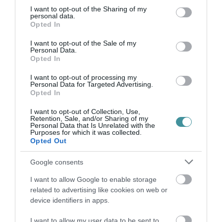
Ne maradjon le a legfrissebb hírekről, kövessen
not limited to your visit or usage behaviour. You may click to
I want to opt-out of the Sharing of my
bennünket az EGRI ÜGYEK Google Hírek oldalán!
personal data.
grant or deny consent to Google and its third-party tags to
Opted In
use your data for below specified purposes in below Google
consent section.
I want to opt-out of the Sale of my
VISSZA A FŐOLDALRA
Personal Data.
Opted In
I want to opt-out of processing my
Personal Data for Targeted Advertising.
Opted In
I want to opt-out of Collection, Use,
Retention, Sale, and/or Sharing of my
Personal Data that Is Unrelated with the
Legfrissebb híreink
Purposes for which it was collected.
Opted Out
Google consents
HOLTAN SZÁLLÍTOTTÁK HAZA A 80 ÉVES
I want to allow Google to enable storage
ASSZONYT A HATVANI KÓR...
related to advertising like cookies on web or
2026. augusztus 06
|
Riasztó
device identifiers in apps.
I want to allow my user data to be sent to