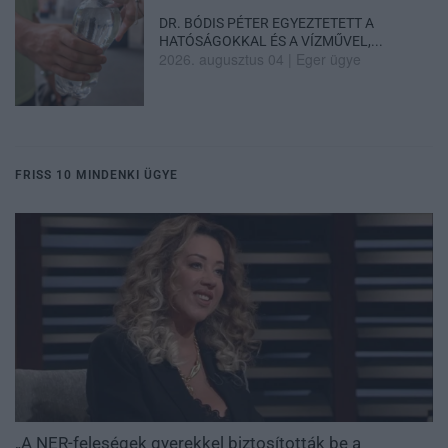
DR. BÓDIS PÉTER EGYEZTETETT A
HATÓSÁGOKKAL ÉS A VÍZMŰVEL,...
2026. augusztus 04
|
Eger ügye
FRISS 10 MINDENKI ÜGYE
„A NER-feleségek gyerekkel biztosították be a