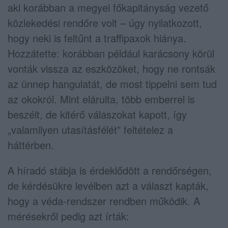
aki korábban a megyei főkapitányság vezető
közlekedési rendőre volt – úgy nyilatkozott,
hogy neki is feltűnt a traffipaxok hiánya.
Hozzátette: korábban például karácsony körül
vonták vissza az eszközöket, hogy ne rontsák
az ünnep hangulatát, de most tippelni sem tud
az okokról. Mint elárulta, több emberrel is
beszélt, de kitérő válaszokat kapott, így
„valamilyen utasításfélét” feltételez a
háttérben.
A híradó stábja is érdeklődött a rendőrségen,
de kérdésükre levélben azt a választ kapták,
hogy a véda-rendszer rendben működik. A
mérésekről pedig azt írták: