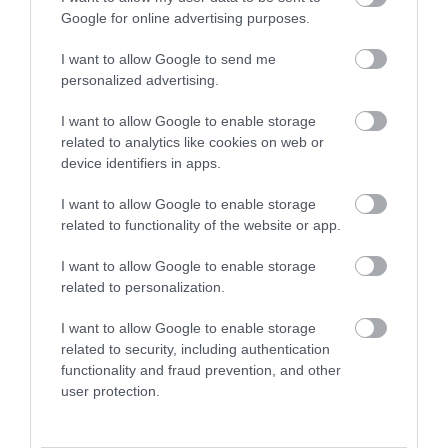
Google for online advertising purposes.
I want to allow Google to send me
GÁRDONYI MESEKERT VÁRJA A
personalized advertising.
CSALÁDOKAT – HÁROM NAPON ÁT ING...
2026. augusztus 06
|
Programok
I want to allow Google to enable storage
related to analytics like cookies on web or
device identifiers in apps.
I want to allow Google to enable storage
MAGYAR PÉTER: KIÍRJÁK AZ ELSŐ
related to functionality of the website or app.
SZÉLERŐMŰVI PÁLYÁZATOKAT, M...
2026. augusztus 06
|
Mindenki ügye
I want to allow Google to enable storage
related to personalization.
I want to allow Google to enable storage
related to security, including authentication
functionality and fraud prevention, and other
ELOLTOTTÁK A TÜZET
DÉDESTAPOLCSÁNYNÁL, KILENCÓRÁS
user protection.
KÜZDELE...
2026. augusztus 06
|
Környék ügye