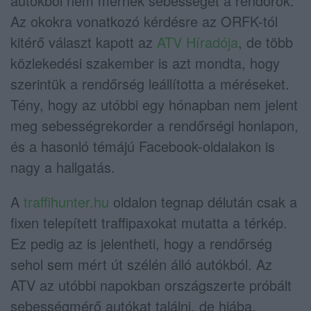
autókból nem mérnek sebességet a rendőrök.
Az okokra vonatkozó kérdésre az ORFK-tól
kitérő választ kapott az
ATV Híradója
, de több
közlekedési szakember is azt mondta, hogy
szerintük a rendőrség leállította a méréseket.
Tény, hogy az utóbbi egy hónapban nem jelent
meg sebességrekorder a rendőrségi honlapon,
és a hasonló témájú Facebook-oldalakon is
nagy a hallgatás.
A
traffihunter.hu
oldalon tegnap délután csak a
fixen telepített traffipaxokat mutatta a térkép.
Ez pedig az is jelentheti, hogy a rendőrség
sehol sem mért út szélén álló autókból. Az
ATV az utóbbi napokban országszerte próbált
sebességmérő autókat találni, de hiába.