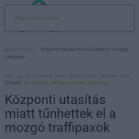
Skip to main content
Mindenki Ügye
Központi utasítás miatt tűnhettek el a mozgó
traffipaxok
2021. jún. 10. Csütörtök, 09:29 | Székely Zoárd | Mindenki ügye
Címkék:
közlekedés
,
traffipax
,
mérés
,
sebesség
Központi utasítás
miatt tűnhettek el a
mozgó traffipaxok