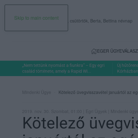
Skip to main content
2026. augusztus 06., csütörtök, Berta, Bettina névnap
EGER ÜGYE
VÁLASZ
„Nem tettünk nyomást a fiunkra” – Egy egri
Új hűtőren
család története, amely a Rapid Wi...
Kórházban: 
Mindenki Ügye
Kötelező üvegvisszavétel januártól az e
2019. nov. 30. Szombat, 01:00 | Egri Ügyek | Mindenki ügy
Kötelező üvegvi