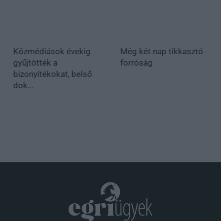
Közmédiások évekig
Még két nap tikkasztó
gyűjtötték a
forróság
bizonyítékokat, belső
dok...