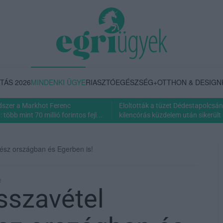
TÁS 2026
MINDENKI ÜGYE
RIASZTÓ
EGÉSZSÉG+
OTTHON & DESIGN
dszer a Markhot Ferenc
Eloltották a tüzet Dédestapolcsán
több mint 70 millió forintos fejl...
kilencórás küzdelem után sikerült 
gész országban és Egerben is!
e
sszavétel