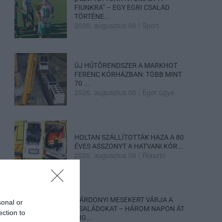
FIUNKRA” – EGY EGRI CSALÁD
TÖRTÉNE...
2026. augusztus 06
|
Sport
ÚJ HŰTŐRENDSZER A MARKHOT
FERENC KÓRHÁZBAN: TÖBB MINT
70 ...
2026. augusztus 06
|
Eger ügye
HOLTAN SZÁLLÍTOTTÁK HAZA A 80
ÉVES ASSZONYT A HATVANI KÓR...
2026. augusztus 06
|
Riasztó
GÁRDONYI MESEKERT VÁRJA A
sonal or
CSALÁDOKAT – HÁROM NAPON ÁT
ection to
ING...