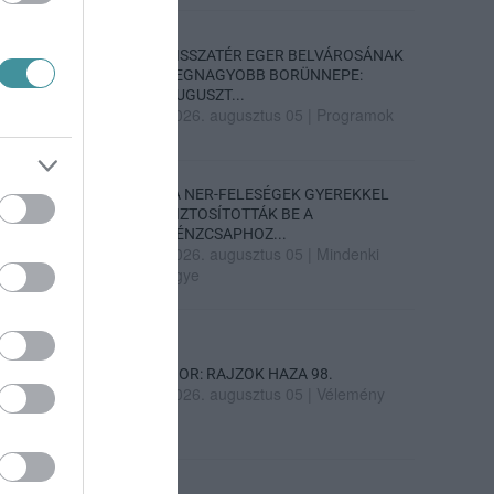
VISSZATÉR EGER BELVÁROSÁNAK
LEGNAGYOBB BORÜNNEPE:
AUGUSZT...
2026. augusztus 05
|
Programok
„A NER-FELESÉGEK GYEREKKEL
BIZTOSÍTOTTÁK BE A
PÉNZCSAPHOZ...
2026. augusztus 05
|
Mindenki
ügye
SIOR: RAJZOK HAZA 98.
2026. augusztus 05
|
Vélemény