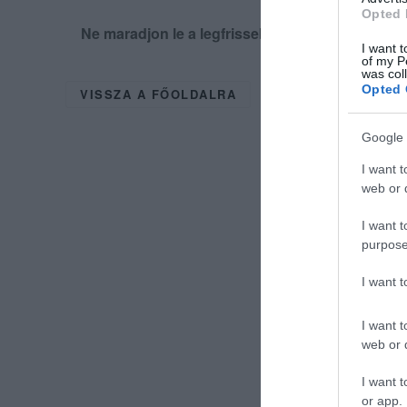
Opted 
Ne maradjon le a legfrissebb hírekről, kövess
I want t
of my P
was col
Opted 
VISSZA A FŐOLDALRA
Google 
I want t
web or d
I want t
purpose
I want 
I want t
web or d
I want t
or app.