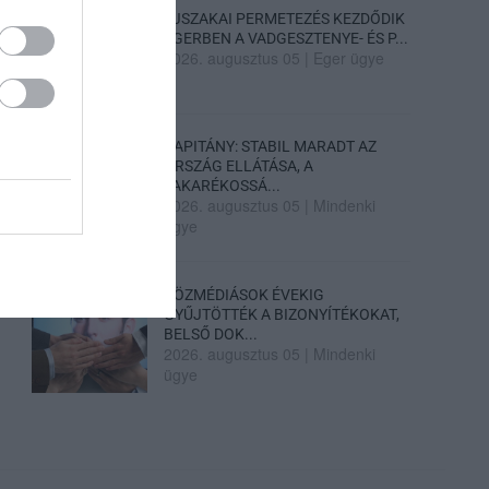
ÉJSZAKAI PERMETEZÉS KEZDŐDIK
EGERBEN A VADGESZTENYE- ÉS P...
2026. augusztus 05
|
Eger ügye
KAPITÁNY: STABIL MARADT AZ
ORSZÁG ELLÁTÁSA, A
TAKARÉKOSSÁ...
2026. augusztus 05
|
Mindenki
ügye
KÖZMÉDIÁSOK ÉVEKIG
GYŰJTÖTTÉK A BIZONYÍTÉKOKAT,
BELSŐ DOK...
2026. augusztus 05
|
Mindenki
ügye