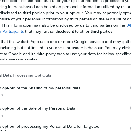
r selection. Please note that after your opt-out request is processed y
elettervezete szerint a 300 négyzetméternél
eing interest-based ads based on personal information utilized by us or
disclosed to third parties prior to your opt-out. You may separately opt-
ötelező lesz visszavenni a vásárlóktól a
losure of your personal information by third parties on the IAB’s list of
üvegeket. Ez nem betétdíjas rendszer lenne,
. This information may also be disclosed by us to third parties on the
IA
Participants
that may further disclose it to other third parties.
sereberélni a boltban, csak üveggyűjtő
ek, vagy a boltban bevenni az
 that this website/app uses one or more Google services and may gath
including but not limited to your visit or usage behaviour. You may click 
 to Google and its third-party tags to use your data for below specifi
ogle consent section.
méternél nagyobb alapterületű
zai és nemzetközi láncok körébe tartoznak,
l Data Processing Opt Outs
atkozna a rendelet országszerte, ami 2018.
o opt-out of the Sharing of my personal data.
In
o opt-out of the Sale of my Personal Data.
In
to opt-out of processing my Personal Data for Targeted
ing.