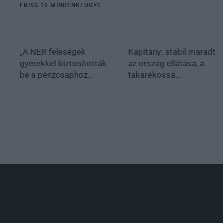
FRISS 10 MINDENKI ÜGYE
„A NER-feleségek
Kapitány: stabil maradt
gyerekkel biztosították
az ország ellátása, a
be a pénzcsaphoz...
takarékossá...
.