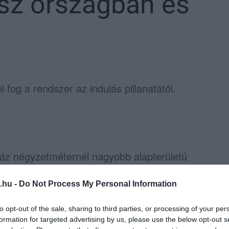
ész országban és
fog a rendszer az indulás pillanatától.
záz négyzetméternél nagyobb alapterületű
szavétele a vásárlóktól. A felkészülésre jó,
et még nincs, csak tervezet – írta meg
.hu -
Do Not Process My Personal Information
ásárlási dömping időszakában kellene
to opt-out of the sale, sharing to third parties, or processing of your per
 van, ahol a boltban.
formation for targeted advertising by us, please use the below opt-out s