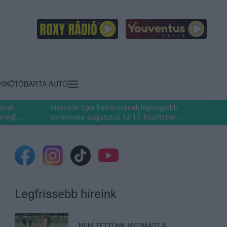
KIKÖTŐ
BARTA AUTÓ
ynál,
Visszatér Eger belvárosának legnagyobb
megf...
borünnepe: augusztus 12-17. között ren...
Legfrissebb híreink
„NEM TETTÜNK NYOMÁST A