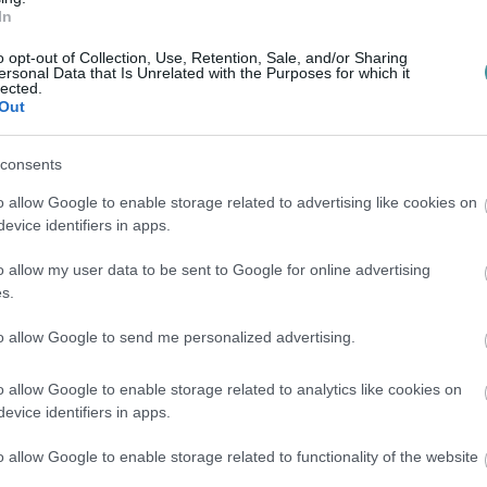
In
en bennünket az EGRI ÜGYEK Google Hírek oldalán!
o opt-out of Collection, Use, Retention, Sale, and/or Sharing
ersonal Data that Is Unrelated with the Purposes for which it
lected.
Out
consents
o allow Google to enable storage related to advertising like cookies on
evice identifiers in apps.
o allow my user data to be sent to Google for online advertising
s.
to allow Google to send me personalized advertising.
o allow Google to enable storage related to analytics like cookies on
evice identifiers in apps.
o allow Google to enable storage related to functionality of the website