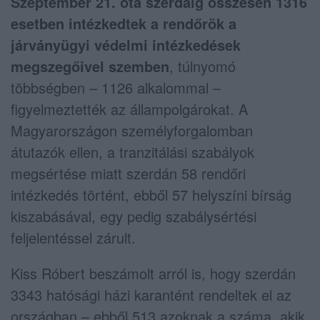
Szeptember 21. óta szerdáig összesen 1316
esetben intézkedtek a rendőrök a
járványügyi védelmi intézkedések
megszegőivel szemben
, túlnyomó
többségben – 1126 alkalommal –
figyelmeztették az állampolgárokat. A
Magyarországon személyforgalomban
átutazók ellen, a tranzitálási szabályok
megsértése miatt szerdán 58 rendőri
intézkedés történt, ebből 57 helyszíni bírság
kiszabásával, egy pedig szabálysértési
feljelentéssel zárult.
Kiss Róbert beszámolt arról is, hogy szerdán
3343 hatósági házi karantént rendeltek el az
országban – ebből 513 azoknak a száma, akik