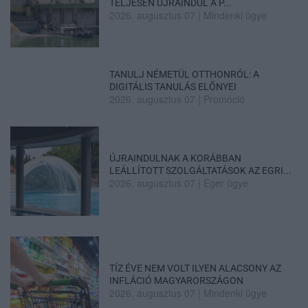
TELJESEN ÚJRAINDUL A P...
2026. augusztus 07
|
Mindenki ügye
TANULJ NÉMETÜL OTTHONRÓL: A
DIGITÁLIS TANULÁS ELŐNYEI
2026. augusztus 07
|
Promóció
ÚJRAINDULNAK A KORÁBBAN
LEÁLLÍTOTT SZOLGÁLTATÁSOK AZ EGRI...
2026. augusztus 07
|
Eger ügye
TÍZ ÉVE NEM VOLT ILYEN ALACSONY AZ
INFLÁCIÓ MAGYARORSZÁGON
2026. augusztus 07
|
Mindenki ügye