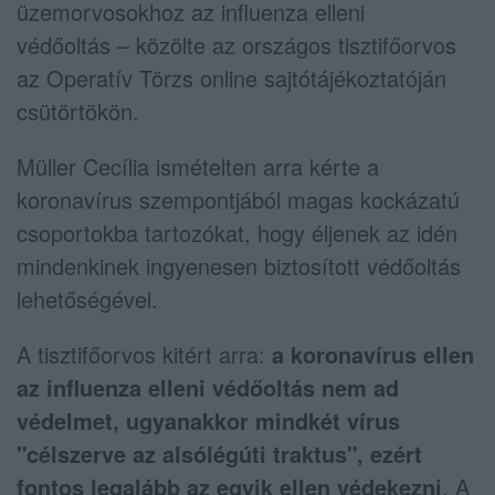
üzemorvosokhoz az influenza elleni
védőoltás – közölte az országos tisztifőorvos
az Operatív Törzs online sajtótájékoztatóján
csütörtökön.
Müller Cecília ismételten arra kérte a
koronavírus szempontjából magas kockázatú
csoportokba tartozókat, hogy éljenek az idén
mindenkinek ingyenesen biztosított védőoltás
lehetőségével.
A tisztifőorvos kitért arra:
a koronavírus ellen
az influenza elleni védőoltás nem ad
védelmet, ugyanakkor mindkét vírus
"célszerve az alsólégúti traktus", ezért
fontos legalább az egyik ellen védekezni
. A