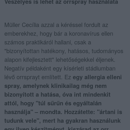
Veszélyes is lehet az orrspray használata
Müller Cecília azzal a kéréssel fordult az
emberekhez, hogy bár a koronavírus ellen
számos praktikáról hallani, csak a
"bizonyítottan hatékony, hatásos, tudományos
alapon kifejlesztett" lehetőségekkel éljenek.
Negatív példaként egy kísérleti stádiumban
lévő orrsprayt említett. Ez
egy allergia elleni
spray, amelynek klinikailag még nem
bizonyított a hatása, óva int mindenkit
attól, hogy "túl sűrűn és egyáltalán
használja" – mondta. Hozzátette: "ártani is
tudunk vele", mert ha gyakran használunk
egy ilyen készítményt, kiszárad az orr