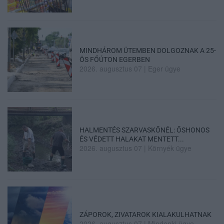
MINDHÁROM ÜTEMBEN DOLGOZNAK A 25-
ÖS FŐÚTON EGERBEN
2026. augusztus 07
|
Eger ügye
HALMENTÉS SZARVASKŐNÉL: ŐSHONOS
ÉS VÉDETT HALAKAT MENTETT...
2026. augusztus 07
|
Környék ügye
ZÁPOROK, ZIVATAROK KIALAKULHATNAK
2026. augusztus 07
|
Mindenki ügye