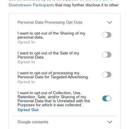
Downstream Participants
that may further disclose it to other
third parties.
A vírus örökítőanyagának kimutatása PCR-
Please note that this website/app uses one or more Google
vizsgálattal nem jelent automatikusan
Personal Data Processing Opt Outs
services and may gather and store information including but
fertőzőképességet. Ha orvos gyógyulttá
not limited to your visit or usage behaviour. You may click to
I want to opt-out of the Sharing of my
personal data.
nyilvánítja őket, nyugodtan mehetnek
grant or deny consent to Google and its third-party tags to
Opted In
use your data for below specified purposes in below Google
közösségbe, nem fertőzők
consent section.
I want to opt-out of the Sale of my
Personal Data.
Opted In
– jelentette ki.
I want to opt-out of processing my
Personal Data for Targeted Advertising.
Nem kerülnek karanténba a Romániába
Opted In
utazók
I want to opt-out of Collection, Use,
Retention, Sale, and/or Sharing of my
Personal Data that Is Unrelated with the
Csütörtöktől karanténkötelezettség nélkül
Purposes for which it was collected.
Opted Out
lehet Magyarországról Romániába utazni
Google consents
– közölte az Operatív Törzs ügyeleti