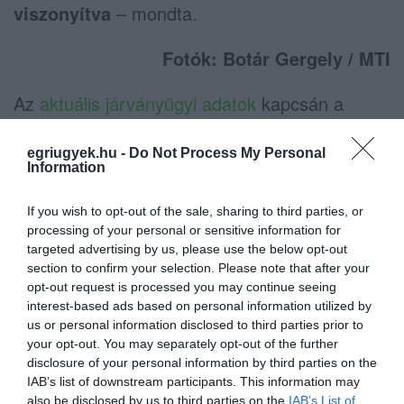
viszonyítva
– mondta.
Fotók: Botár Gergely / MTI
Az
aktuális járványügyi adatok
kapcsán a
tisztifőorvos rámutatott:
nő a gyógyultak
száma, már 12.628 ember gyógyult meg a
egriugyek.hu -
Do Not Process My Personal
Information
betegségből, egyre nehezebb ugyanakkor
definiálni a gyógyultság állapotát
.
If you wish to opt-out of the sale, sharing to third parties, or
processing of your personal or sensitive information for
Hangsúlyozta, a gyógyulás szempontjából a
targeted advertising by us, please use the below opt-out
klinikai állapot a döntő: vannak, akik jó
section to confirm your selection. Please note that after your
opt-out request is processed you may continue seeing
általános állapotban, gyógyultan távoznak az
interest-based ads based on personal information utilized by
egészségügyi intézményből vagy az
us or personal information disclosed to third parties prior to
otthonukból, ugyanakkor még hetekig
your opt-out. You may separately opt-out of the further
disclosure of your personal information by third parties on the
előfordul, hogy a tesztjük pozitív eredményt
IAB’s list of downstream participants. This information may
mutat.
also be disclosed by us to third parties on the
IAB’s List of