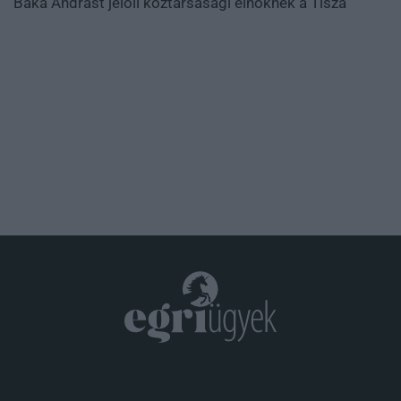
Baka Andrást jelöli köztársasági elnöknek a Tisza
.