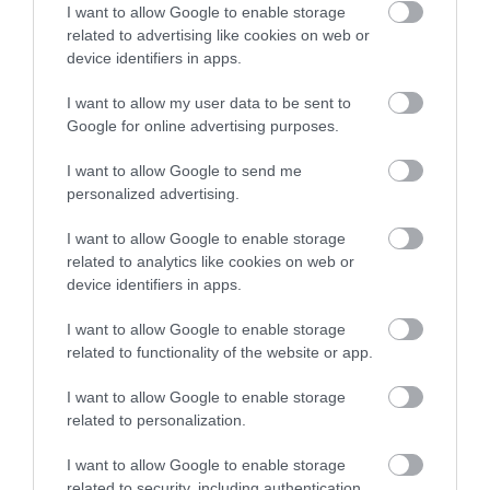
I want to allow Google to enable storage
központjának vezetőhelyettese a tájékoztatón.
related to advertising like cookies on web or
device identifiers in apps.
Kiss Róbert alezredes elmondta:
I want to allow my user data to be sent to
Romaániában frissítették a magas
Google for online advertising purposes.
kockázati besorolású államok listáját, és
I want to allow Google to send me
csütörtök hajnaltól Magyarország nem
personalized advertising.
szerepel ezek között
.
I want to allow Google to enable storage
related to analytics like cookies on web or
Ismertette, hogy a rendőrök az elmúlt 24
device identifiers in apps.
órában 39 esetben intézkedtek azért, mert
I want to allow Google to enable storage
tömegközlekedési eszközön utazók nem vagy
related to functionality of the website or app.
nem megfelelően viseltek maszkot. Az
I want to allow Google to enable storage
üzletekben, közintézményekben ugyanezért a
related to personalization.
szabályszegésért 37 esetben volt szükség
I want to allow Google to enable storage
intézkedésre.
related to security, including authentication