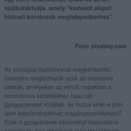
nyálkahártyája, amely "kedvező alapot
biztosít kórokozók megtelepedéséhez"
.
Fotó: pixabay.com
Az országos tisztifőorvost megkérdezték:
mennyire megbízhatók azok az internetes
oldalak, amelyeken az elmúlt napokban a
koronavírus kezeléséhez használt
gyógyszereket kínáltak, és hozzá lehet-e jutni
ilyen készítményekhez magányszemélyként?
Ezek a gyógyszerek intézményi használatra
szolgálnak, egy részüknek még törzskönyve