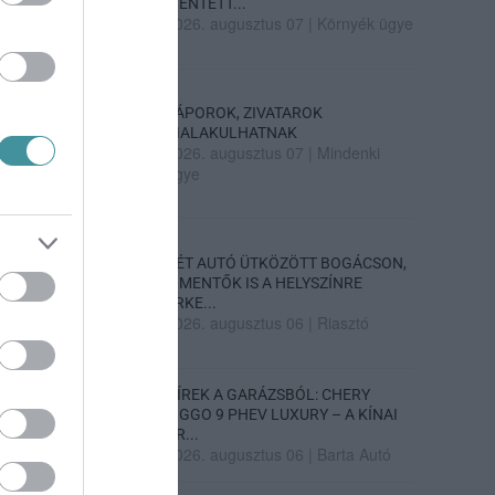
MENTETT...
2026. augusztus 07
|
Környék ügye
ZÁPOROK, ZIVATAROK
KIALAKULHATNAK
2026. augusztus 07
|
Mindenki
ügye
KÉT AUTÓ ÜTKÖZÖTT BOGÁCSON,
A MENTŐK IS A HELYSZÍNRE
ÉRKE...
2026. augusztus 06
|
Riasztó
HÍREK A GARÁZSBÓL: CHERY
TIGGO 9 PHEV LUXURY – A KÍNAI
PR...
2026. augusztus 06
|
Barta Autó