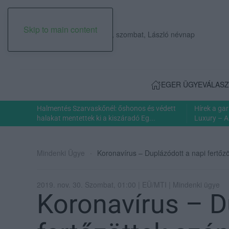
Skip to main content
2026. augusztus 08., szombat, László névnap
EGER ÜGYE
VÁLASZ
Halmentés Szarvaskőnél: őshonos és védett
Hírek a ga
halakat mentettek ki a kiszáradó Eg...
Luxury – A
Mindenki Ügye
Koronavírus – Duplázódott a napi fertő
2019. nov. 30. Szombat, 01:00 | EÜ/MTI | Mindenki ügye
Koronavírus – D