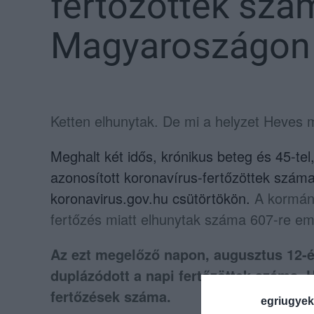
fertőzöttek szám
Magyaroszágon
Ketten elhunytak. De mi a helyzet Heves
Meghalt két idős, krónikus beteg és 45-te
azonosított koronavírus-fertőzöttek szám
koronavirus.gov.hu csütörtökön.
A kormány
fertőzés miatt elhunytak száma 607-re e
Az ezt megelőző napon, augusztus 12-én 
duplázódott a napi fertőzöttek száma. 
fertőzések száma.
egriugyek