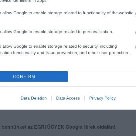
evice identifiers in apps.
od-Abaúj-Zemplén (147), Veszprém (138) és
gén pedig Tolna megye áll (18).
o allow Google to enable storage related to functionality of the website
NŐTT A FERTŐZÖTTEK SZÁMA A VILÁGON
o allow Google to enable storage related to personalization.
gon 20 553 702 ember fertőződött meg a
o allow Google to enable storage related to security, including
ozatok száma 748 416, a gyógyultaké pedig
cation functionality and fraud prevention, and other user protection.
s Egyetem csütörtök reggeli összesítése
 306 fertőzöttet tartottak nyilván, a halálos
é pedig 12 529 198 volt.
CONFIRM
Data Deletion
Data Access
Privacy Policy
en bennünket az EGRI ÜGYEK Google Hírek oldalán!