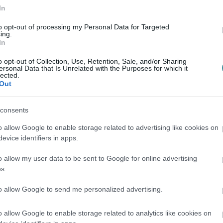
In
sége arra vezethető vissza, hogy többen,
em vették elég komolyan, és elmentek
to opt-out of processing my Personal Data for Targeted
ing.
vetelekre, ahol másokat is megfertőztek.
In
o opt-out of Collection, Use, Retention, Sale, and/or Sharing
ersonal Data that Is Unrelated with the Purposes for which it
lected.
valamint az üzletekben és
Out
 és távolságtartás mellett az egyik
ovábbra is éberek és fegyelmezettek
consents
ra utaló jeleket, függetlenül attól, hogy
o allow Google to enable storage related to advertising like cookies on
evice identifiers in apps.
r el tudjuk kerülni a fertőzés továbbterjedését
evezetését - írták.
o allow my user data to be sent to Google for online advertising
s.
to allow Google to send me personalized advertising.
n (2113) és Pest megyében (708)
öveti Fejér (382), Komárom-Esztergom (315),
o allow Google to enable storage related to analytics like cookies on