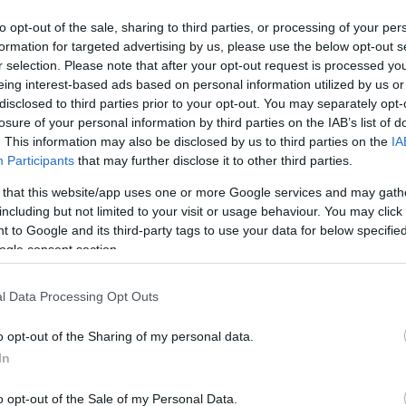
to opt-out of the sale, sharing to third parties, or processing of your per
formation for targeted advertising by us, please use the below opt-out s
fertőzöttek 30 százaléka, az elhunytak 60
r selection. Please note that after your opt-out request is processed y
eing interest-based ads based on personal information utilized by us or
apesti.
Kórházban 66 koronavírusos beteget
disclosed to third parties prior to your opt-out. You may separately opt-
épen. Az oldal adatai szerint 7613-an
losure of your personal information by third parties on the IAB’s list of
. This information may also be disclosed by us to third parties on the
IA
tavételek száma 369 545.
Participants
that may further disclose it to other third parties.
 that this website/app uses one or more Google services and may gath
including but not limited to your visit or usage behaviour. You may click 
 to Google and its third-party tags to use your data for below specifi
ogle consent section.
ztizált új fertőzések arra figyelmeztetnek, a
l Data Processing Opt Outs
ogy akinek tünetei vannak, az ne menjen
o opt-out of the Sharing of my personal data.
In
o opt-out of the Sale of my Personal Data.