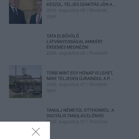
KÉSZÜL, TELJES SZAKÍTÁS JÖN A...
2026. augusztus 08
|
Mindenki
ügye
TATA ELBŰVÖLŐ
LÁTVÁNYOSSÁGAI, AMIKÉRT
ÉRDEMES MEGNÉZNI
2026. augusztus 08
|
Promóció
TÖBB MINT EGY HÓNAP IS LEHET,
MIRE TELJESEN ÚJRAINDUL A P...
2026. augusztus 07
|
Mindenki
ügye
TANULJ NÉMETÜL OTTHONRÓL: A
DIGITÁLIS TANULÁS ELŐNYEI
2026. augusztus 07
|
Promóció