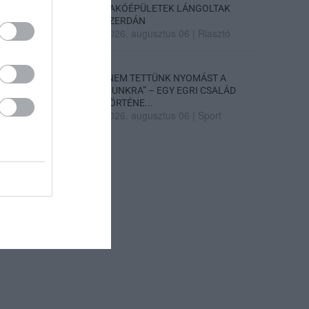
LAKÓÉPÜLETEK LÁNGOLTAK
SZERDÁN
2026. augusztus 06
|
Riasztó
„NEM TETTÜNK NYOMÁST A
FIUNKRA” – EGY EGRI CSALÁD
TÖRTÉNE...
2026. augusztus 06
|
Sport