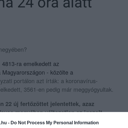
a 24 óra alatt
 megyében?
l, 4813-ra emelkedett az
a Magyarországon - közölte a
zati portálon azt írták: a koronavírus-
melkedett, 3561-en pedig már meggyógyultak.
22 új fertőzöttet jelentettek, azaz
Heves megyében változatlan az igazolt
.hu -
Do Not Process My Personal Information