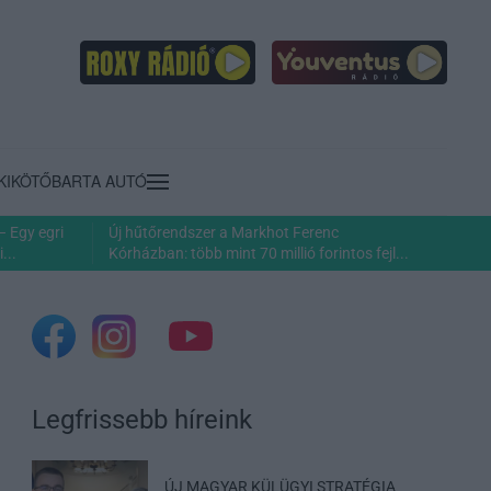
KIKÖTŐ
BARTA AUTÓ
– Egy egri
Új hűtőrendszer a Markhot Ferenc
...
Kórházban: több mint 70 millió forintos fejl...
Legfrissebb híreink
ÚJ MAGYAR KÜLÜGYI STRATÉGIA