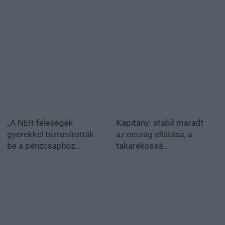
„A NER-feleségek
Kapitány: stabil maradt
gyerekkel biztosították
az ország ellátása, a
be a pénzcsaphoz...
takarékossá...