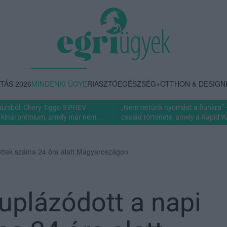
TÁS 2026
MINDENKI ÜGYE
RIASZTÓ
EGÉSZSÉG+
OTTHON & DESIGN
rázsból: Chery Tiggo 9 PHEV
„Nem tettünk nyomást a fiunkra” 
 kínai prémium, amely már nem...
család története, amely a Rapid Wi
zöttek száma 24 óra alatt Magyaroszágon
uplázódott a napi