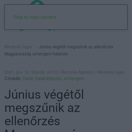
Skip to main content
Mindenki Ügye
Június végétől megszűnik az ellenőrzés
Magyarország schengeni határain
2021. jún. 16. Szerda, 20:33 | Renczes Ágoston | Mindenki ügye
Címkék:
határ
,
határátlépés
,
schengen
Június végétől
megszűnik az
ellenőrzés