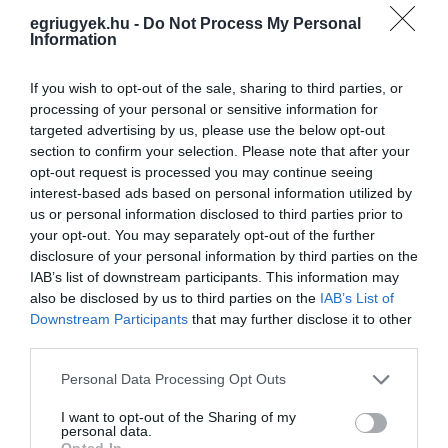
heteken belül megnyithatják a magyarországi
egriugyek.hu -
Do Not Process My Personal
oltópontokat a határok mentén a szomszédos
Information
országokban élők számára, a részletekről
If you wish to opt-out of the sale, sharing to third parties, or
azonban még tárgyalnak a szomszédos
processing of your personal or sensitive information for
országokkal.
targeted advertising by us, please use the below opt-out
section to confirm your selection. Please note that after your
opt-out request is processed you may continue seeing
Ezt a cikket az
Azonnali
szállította.
interest-based ads based on personal information utilized by
us or personal information disclosed to third parties prior to
(Indexfotó: Ing.Mgr.Jozef Kotulič / Wikimedia
your opt-out. You may separately opt-out of the further
Commons)
disclosure of your personal information by third parties on the
IAB’s list of downstream participants. This information may
also be disclosed by us to third parties on the
IAB’s List of
Downstream Participants
that may further disclose it to other
third parties.
Ne maradjon le a legfrissebb hírekről, kövessen
Please note that this website/app uses one or more Google
Personal Data Processing Opt Outs
bennünket az EGRI ÜGYEK Google Hírek oldalán!
services and may gather and store information including but
not limited to your visit or usage behaviour. You may click to
I want to opt-out of the Sharing of my
personal data.
grant or deny consent to Google and its third-party tags to
Opted In