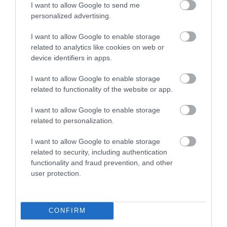
I want to allow Google to send me
LAKÓÉPÜLETEK LÁNGOLTAK SZERDÁN
personalized advertising.
2026. augusztus 06
|
Riasztó
I want to allow Google to enable storage
related to analytics like cookies on web or
device identifiers in apps.
„NEM TETTÜNK NYOMÁST A FIUNKRA” –
EGY EGRI CSALÁD TÖRTÉNE...
I want to allow Google to enable storage
2026. augusztus 06
|
Sport
related to functionality of the website or app.
I want to allow Google to enable storage
related to personalization.
ÚJ HŰTŐRENDSZER A MARKHOT FERENC
KÓRHÁZBAN: TÖBB MINT 70 ...
I want to allow Google to enable storage
2026. augusztus 06
|
Eger ügye
related to security, including authentication
functionality and fraud prevention, and other
HOLTAN SZÁLLÍTOTTÁK HAZA A 80 ÉVES
user protection.
ASSZONYT A HATVANI KÓR...
2026. augusztus 06
|
Riasztó
CONFIRM