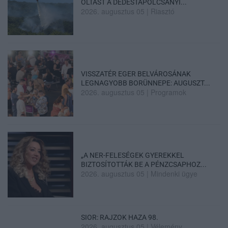
OLTÁST A DÉDESTAPOLCSÁNYI...
2026. augusztus 05
|
Riasztó
VISSZATÉR EGER BELVÁROSÁNAK
LEGNAGYOBB BORÜNNEPE: AUGUSZT...
2026. augusztus 05
|
Programok
„A NER-FELESÉGEK GYEREKKEL
BIZTOSÍTOTTÁK BE A PÉNZCSAPHOZ...
2026. augusztus 05
|
Mindenki ügye
SIOR: RAJZOK HAZA 98.
2026. augusztus 05
|
Vélemény