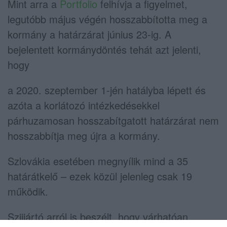
Mint arra a
Portfolio
felhívja a figyelmet,
legutóbb május végén hosszabbította meg a
kormány a határzárat június 23-ig. A
bejelentett kormánydöntés tehát azt jelenti,
hogy
a 2020. szeptember 1-jén hatályba lépett és
azóta a korlátozó intézkedésekkel
párhuzamosan hosszabítgatott határzárat nem
hosszabbítja meg újra a kormány.
Szlovákia esetében megnyílik mind a 35
határátkelő – ezek közül jelenleg csak 19
működik.
Szijjártó arról is beszélt, hogy várhatóan