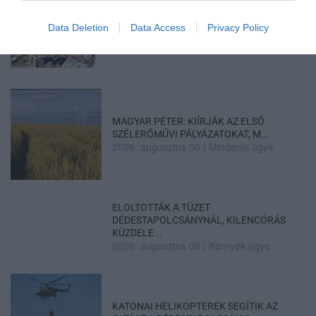
GÁRDONYI MESEKERT VÁRJA A
CSALÁDOKAT – HÁROM NAPON ÁT ING...
Data Deletion
Data Access
Privacy Policy
2026. augusztus 06
|
Programok
MAGYAR PÉTER: KIÍRJÁK AZ ELSŐ
SZÉLERŐMŰVI PÁLYÁZATOKAT, M...
2026. augusztus 06
|
Mindenki ügye
ELOLTOTTÁK A TÜZET
DÉDESTAPOLCSÁNYNÁL, KILENCÓRÁS
KÜZDELE...
2026. augusztus 06
|
Környék ügye
KATONAI HELIKOPTEREK SEGÍTIK AZ