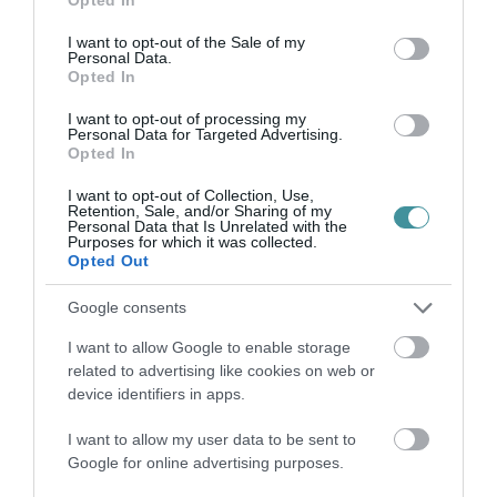
use your data for below specified purposes in below Google
VISSZA A FŐOLDALRA
consent section.
I want to opt-out of the Sale of my
Personal Data.
Opted In
I want to opt-out of processing my
Personal Data for Targeted Advertising.
Opted In
I want to opt-out of Collection, Use,
Legfrissebb híreink
Retention, Sale, and/or Sharing of my
Personal Data that Is Unrelated with the
Purposes for which it was collected.
Opted Out
KÉT AUTÓ ÜTKÖZÖTT BOGÁCSON, A
Google consents
MENTŐK IS A HELYSZÍNRE ÉRKE...
2026. augusztus 06
|
Riasztó
I want to allow Google to enable storage
related to advertising like cookies on web or
device identifiers in apps.
HÍREK A GARÁZSBÓL: CHERY TIGGO 9
I want to allow my user data to be sent to
PHEV LUXURY – A KÍNAI PR...
Google for online advertising purposes.
2026. augusztus 06
|
Barta Autó