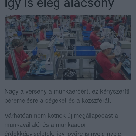
így is elég alacsony
Nagy a verseny a munkaerőért, ez kényszeríti
béremelésre a cégeket és a közszférát.
Várhatóan nem kötnek új megállapodást a
munkavállalói és a munkaadói
érdekképviseletek, így jövőre is nyolc-nyolc