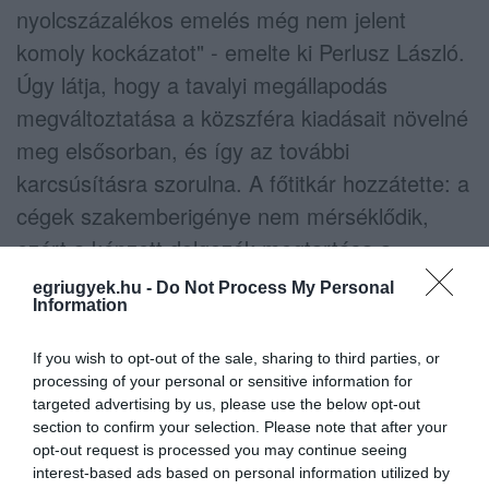
nyolcszázalékos emelés még nem jelent
komoly kockázatot" - emelte ki Perlusz László.
Úgy látja, hogy a tavalyi megállapodás
megváltoztatása a közszféra kiadásait növelné
meg elsősorban, és így az további
karcsúsításra szorulna. A főtitkár hozzátette: a
cégek szakemberigénye nem mérséklődik,
ezért a képzett dolgozók megtartása a
minimálbérektől függetlenül nagy
egriugyek.hu -
Do Not Process My Personal
Information
béremeléseket generál.
If you wish to opt-out of the sale, sharing to third parties, or
processing of your personal or sensitive information for
Palkovics Imre, a Munkástanácsok Országos
targeted advertising by us, please use the below opt-out
section to confirm your selection. Please note that after your
Szövetségének elnöke azt mondta, hogy idén
opt-out request is processed you may continue seeing
a minimálbérek emelkedése jelentősen
interest-based ads based on personal information utilized by