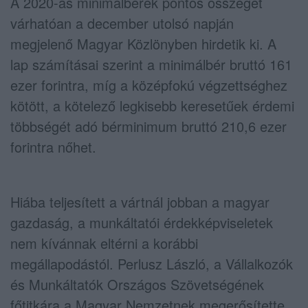
A 2020-as minimálbérek pontos összegét
várhatóan a december utolsó napján
megjelenő Magyar Közlönyben hirdetik ki. A
lap számításai szerint a minimálbér bruttó 161
ezer forintra, míg a középfokú végzettséghez
kötött, a kötelező legkisebb keresetűek érdemi
többségét adó bérminimum bruttó 210,6 ezer
forintra nőhet.
Hiába teljesített a vártnál jobban a magyar
gazdaság, a munkáltatói érdekképviseletek
nem kívánnak eltérni a korábbi
megállapodástól. Perlusz László, a Vállalkozók
és Munkáltatók Országos Szövetségének
főtitkára a Magyar Nemzetnek megerősítette,