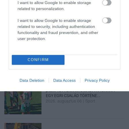
I want to allow Google to enable storage
PHEV LUXURY – A KÍNAI PR...
2026. augusztus 06
|
Barta Autó
related to personalization.
I want to allow Google to enable storage
related to security, including authentication
functionality and fraud prevention, and other
user protection.
LAKÓÉPÜLETEK LÁNGOLTAK SZERDÁN
2026. augusztus 06
|
Riasztó
CONFIRM
Data Deletion
Data Access
Privacy Policy
„NEM TETTÜNK NYOMÁST A FIUNKRA” –
EGY EGRI CSALÁD TÖRTÉNE...
2026. augusztus 06
|
Sport