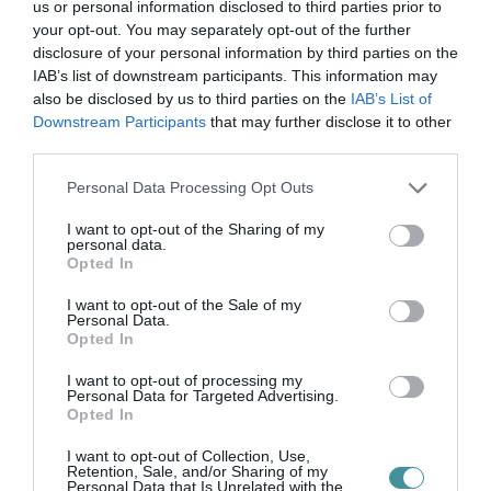
elmaradt a versenyszféra bruttó 12 százalék
us or personal information disclosed to third parties prior to
your opt-out. You may separately opt-out of the further
körüli átlagos bérnövekedésétől, ráadásul a
disclosure of your personal information by third parties on the
főbb gazdasági mutatók is jobbak a vártnál,
IAB’s list of downstream participants. This information may
also be disclosed by us to third parties on the
IAB’s List of
ezért a szakszervezeti oldal
Downstream Participants
that may further disclose it to other
elfogadhatatlannak tartaná a két számjegyű
third parties.
felzárkóztatásnál kisebb mértéket. Kiemelte: a
Please note that this website/app uses one or more Google
Personal Data Processing Opt Outs
vállalati szféra adatait figyelembe véve a
services and may gather and store information including but
not limited to your visit or usage behaviour. You may click to
I want to opt-out of the Sharing of my
konföderáció a bérajánlás 12-15 százalékra
personal data.
grant or deny consent to Google and its third-party tags to
Opted In
emelésére is javaslatot tesz.
use your data for below specified purposes in below Google
consent section.
I want to opt-out of the Sale of my
Personal Data.
Opted In
I want to opt-out of processing my
Personal Data for Targeted Advertising.
Opted In
Ne maradjon le a legfrissebb hírekről, kövessen
bennünket az EGRI ÜGYEK Google Hírek oldalán!
I want to opt-out of Collection, Use,
Retention, Sale, and/or Sharing of my
Personal Data that Is Unrelated with the