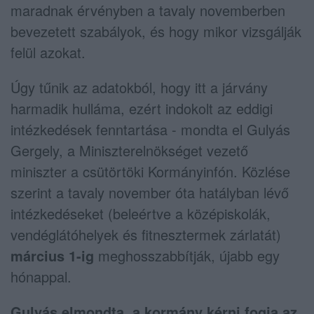
maradnak érvényben a tavaly novemberben
bevezetett szabályok, és hogy mikor vizsgálják
felül azokat.
Úgy tűnik az adatokból, hogy itt a járvány
harmadik hulláma, ezért indokolt az eddigi
intézkedések fenntartása - mondta el Gulyás
Gergely, a Miniszterelnökséget vezető
miniszter a csütörtöki Kormányinfón. Közlése
szerint a tavaly november óta hatályban
lévő
intézkedéseket (beleértve a középiskolák,
vendéglátóhelyek és fitnesztermek zárlatát)
március 1-ig
meghosszabbítják, újabb egy
hónappal.
Gulyás elmondta, a kormány kérni fogja az