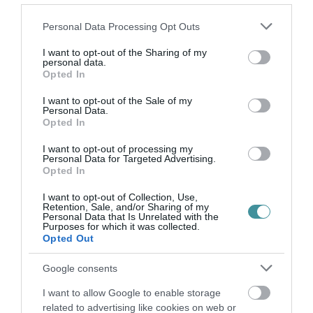
kifizetésnek felgyorsítása érdekében. Eddig 27
milliárdra nyújtottak be igénylést a
Please note that this website/app uses one or more Google
Personal Data Processing Opt Outs
services and may gather and store information including but
vállalkozások, amelyből eddig 7 milliárdot
not limited to your visit or usage behaviour. You may click to
I want to opt-out of the Sharing of my
personal data.
folyosítottak. Hozzátette, amikor lazítás lesz,
grant or deny consent to Google and its third-party tags to
Opted In
use your data for below specified purposes in below Google
először a vendéglátóhelyeket fogják kinyitni.
consent section.
I want to opt-out of the Sale of my
Personal Data.
Opted In
I want to opt-out of processing my
Personal Data for Targeted Advertising.
Opted In
Ne maradjon le a legfrissebb hírekről, kövessen
I want to opt-out of Collection, Use,
bennünket az EGRI ÜGYEK Google Hírek oldalán!
Retention, Sale, and/or Sharing of my
Personal Data that Is Unrelated with the
Purposes for which it was collected.
Opted Out
VISSZA A FŐOLDALRA
Google consents
I want to allow Google to enable storage
related to advertising like cookies on web or