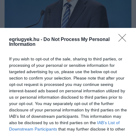
egriugyek.hu -
Do Not Process My Personal
Leszögezte, hogy két esetben enyhítenek a
Information
szabályokon: ha jelentőssen kevesebb lesz az
aktív
fertőzttek
száma (jelenleg mintegy 100
If you wish to opt-out of the sale, sharing to third parties, or
processing of your personal or sensitive information for
ezer ember fertőzött Magyarországon), a
targeted advertising by us, please use the below opt-out
másik, hosszútávú lehetőség, ha kellő
section to confirm your selection. Please note that after your
opt-out request is processed you may continue seeing
számban áll rendelkezésre a vakcina.
interest-based ads based on personal information utilized by
us or personal information disclosed to third parties prior to
Gulyás elmondta, tárgyaltak a magyar
your opt-out. You may separately opt-out of the further
vendéglátók érdekképviseleti szerveivel, és
disclosure of your personal information by third parties on the
IAB’s list of downstream participants. This information may
döntöttek arról, hogy a közigazgatás hivatalok
also be disclosed by us to third parties on the
IAB’s List of
mindent megtesznek a bértámogatások
Downstream Participants
that may further disclose it to other
third parties.