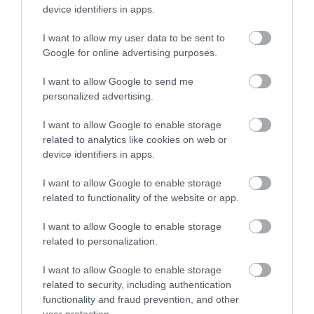
device identifiers in apps.
I want to allow my user data to be sent to
Legfrissebb híreink
Google for online advertising purposes.
I want to allow Google to send me
personalized advertising.
KÉT AUTÓ ÜTKÖZÖTT BOGÁCSON, A
I want to allow Google to enable storage
MENTŐK IS A HELYSZÍNRE ÉRKE...
2026. augusztus 06
|
Riasztó
related to analytics like cookies on web or
device identifiers in apps.
I want to allow Google to enable storage
related to functionality of the website or app.
HÍREK A GARÁZSBÓL: CHERY TIGGO 9
I want to allow Google to enable storage
PHEV LUXURY – A KÍNAI PR...
related to personalization.
2026. augusztus 06
|
Barta Autó
I want to allow Google to enable storage
related to security, including authentication
functionality and fraud prevention, and other
LAKÓÉPÜLETEK LÁNGOLTAK SZERDÁN