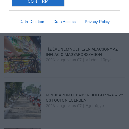
CONFIRM
ÚJRAINDULNAK A KORÁBBAN
LEÁLLÍTOTT SZOLGÁLTATÁSOK AZ EGRI...
2026. augusztus 07
|
Eger ügye
Data Deletion
Data Access
Privacy Policy
TÍZ ÉVE NEM VOLT ILYEN ALACSONY AZ
INFLÁCIÓ MAGYARORSZÁGON
2026. augusztus 07
|
Mindenki ügye
MINDHÁROM ÜTEMBEN DOLGOZNAK A 25-
ÖS FŐÚTON EGERBEN
2026. augusztus 07
|
Eger ügye