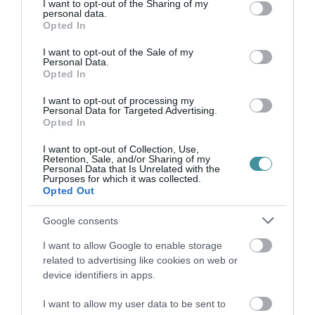
not limited to your visit or usage behaviour. You may click to
I want to opt-out of the Sharing of my
personal data.
grant or deny consent to Google and its third-party tags to
Opted In
use your data for below specified purposes in below Google
consent section.
I want to opt-out of the Sale of my
Legfrissebb híreink
Personal Data.
Opted In
I want to opt-out of processing my
Personal Data for Targeted Advertising.
Opted In
35 PERCES TANÓRÁK ÉS KEVESEBB HÁZI
FELADAT JÖHET AZ ALSÓ ...
2026. augusztus 08
|
Mindenki ügye
I want to opt-out of Collection, Use,
Retention, Sale, and/or Sharing of my
Personal Data that Is Unrelated with the
Purposes for which it was collected.
Opted Out
BAKA ANDRÁST JELÖLI KÖZTÁRSASÁGI
Google consents
ELNÖKNEK A TISZA
2026. augusztus 08
|
Mindenki ügye
I want to allow Google to enable storage
related to advertising like cookies on web or
device identifiers in apps.
ÚJ MAGYAR KÜLÜGYI STRATÉGIA KÉSZÜL,
I want to allow my user data to be sent to
TELJES SZAKÍTÁS JÖN A...