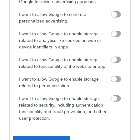
Google for online advertising purposes.
2026. augusztus 08
|
Mindenki ügye
I want to allow Google to send me
personalized advertising.
TATA ELBŰVÖLŐ LÁTVÁNYOSSÁGAI,
I want to allow Google to enable storage
AMIKÉRT ÉRDEMES MEGNÉZNI
2026. augusztus 08
|
Promóció
related to analytics like cookies on web or
device identifiers in apps.
I want to allow Google to enable storage
related to functionality of the website or app.
TÖBB MINT EGY HÓNAP IS LEHET, MIRE
TELJESEN ÚJRAINDUL A P...
2026. augusztus 07
|
Mindenki ügye
I want to allow Google to enable storage
related to personalization.
I want to allow Google to enable storage
related to security, including authentication
TANULJ NÉMETÜL OTTHONRÓL: A
DIGITÁLIS TANULÁS ELŐNYEI
functionality and fraud prevention, and other
2026. augusztus 07
|
Promóció
user protection.