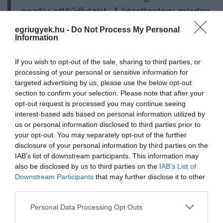
pozitív attitűdbázist. A kerettanterv minden
tanuló számára heti két órában biztosítani
egriugyek.hu -
Do Not Process My Personal
kívánja a hatékony és eredményes
Information
labdarúgás tanulást.”
If you wish to opt-out of the sale, sharing to third parties, or
processing of your personal or sensitive information for
Önök szerint ez így rendben van?
targeted advertising by us, please use the below opt-out
section to confirm your selection. Please note that after your
opt-out request is processed you may continue seeing
interest-based ads based on personal information utilized by
us or personal information disclosed to third parties prior to
your opt-out. You may separately opt-out of the further
Ne maradjon le a legfrissebb hírekről, kövessen
disclosure of your personal information by third parties on the
bennünket az EGRI ÜGYEK Google Hírek oldalán!
IAB’s list of downstream participants. This information may
also be disclosed by us to third parties on the
IAB’s List of
Downstream Participants
that may further disclose it to other
VISSZA A FŐOLDALRA
third parties.
Please note that this website/app uses one or more Google
Personal Data Processing Opt Outs
services and may gather and store information including but