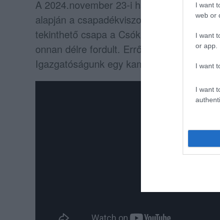
A 2024.november 23-i havazást követően
I want t
web or d
alapján a csapadékviszonyoknak megfelelőe
tekinthető csapa a Csókási-forrástól Jávor
I want t
onnan délre fordult. Erről a példányról 2
or app.
Igazgatóságunk egy kameracsapdáján felvé
I want t
I want t
authenti