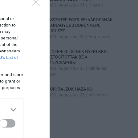
2026. augusztus 05
|
Riasztó
sonal or
VISSZATÉR EGER BELVÁROSÁNAK
ection to
LEGNAGYOBB BORÜNNEPE:
AUGUSZT...
ou may
2026. augusztus 05
|
Programok
 personal
out of the
 downstream
„A NER-FELESÉGEK GYEREKKEL
BIZTOSÍTOTTÁK BE A
B’s List of
PÉNZCSAPHOZ...
2026. augusztus 05
|
Mindenki
ügye
er and store
to grant or
ed purposes
SIOR: RAJZOK HAZA 98.
2026. augusztus 05
|
Vélemény