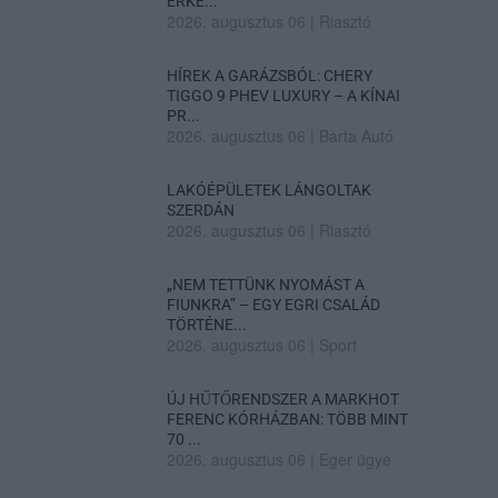
ÉRKE...
2026. augusztus 06
|
Riasztó
HÍREK A GARÁZSBÓL: CHERY
TIGGO 9 PHEV LUXURY – A KÍNAI
PR...
2026. augusztus 06
|
Barta Autó
LAKÓÉPÜLETEK LÁNGOLTAK
SZERDÁN
2026. augusztus 06
|
Riasztó
„NEM TETTÜNK NYOMÁST A
FIUNKRA” – EGY EGRI CSALÁD
TÖRTÉNE...
2026. augusztus 06
|
Sport
ÚJ HŰTŐRENDSZER A MARKHOT
FERENC KÓRHÁZBAN: TÖBB MINT
70 ...
2026. augusztus 06
|
Eger ügye