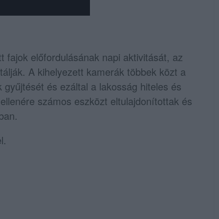
fajok előfordulásának napi aktivitását, az
álják. A kihelyezett kamerák többek közt a
gyűjtését és ezáltal a lakosság hiteles és
 ellenére számos eszközt eltulajdonítottak és
ban.
l.