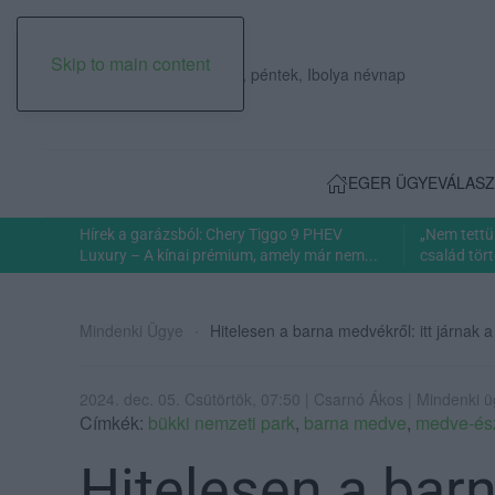
Skip to main content
2026. augusztus 07., péntek, Ibolya névnap
EGER ÜGYE
VÁLASZ
Hírek a garázsból: Chery Tiggo 9 PHEV
„Nem tettü
Luxury – A kínai prémium, amely már nem...
család tört
Mindenki Ügye
Hitelesen a barna medvékről: itt járnak 
2024. dec. 05. Csütörtök, 07:50 | Csarnó Ákos | Mindenki 
Címkék:
bükki nemzeti park
,
barna medve
,
medve-ész
Hitelesen a barn