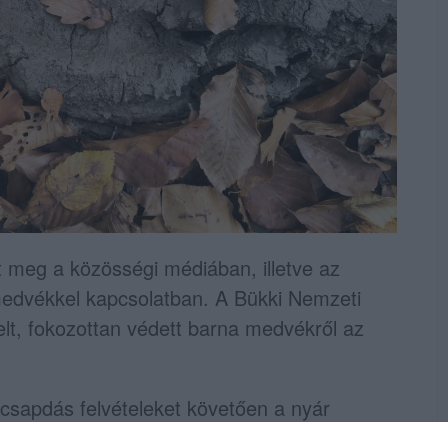
t meg a közösségi médiában, illetve az
medvékkel kapcsolatban. A Bükki Nemzeti
lt, fokozottan védett barna medvékről az
csapdás felvételeket követően a nyár
itelt érdemlő, azonosítható helyszínen barna