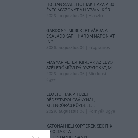
HOLTAN SZÁLLÍTOTTÁK HAZA A 80
ÉVES ASSZONYT A HATVANI KÓR...
2026. augusztus 06
|
Riasztó
GÁRDONYI MESEKERT VÁRJA A
CSALÁDOKAT – HÁROM NAPON ÁT
ING...
2026. augusztus 06
|
Programok
MAGYAR PÉTER: KIÍRJÁK AZ ELSŐ
SZÉLERŐMŰVI PÁLYÁZATOKAT, M...
2026. augusztus 06
|
Mindenki
ügye
ELOLTOTTÁK A TÜZET
DÉDESTAPOLCSÁNYNÁL,
KILENCÓRÁS KÜZDELE...
2026. augusztus 06
|
Környék ügye
KATONAI HELIKOPTEREK SEGÍTIK
AZ OLTÁST A
DÉDESTAPOLCSÁNYI...