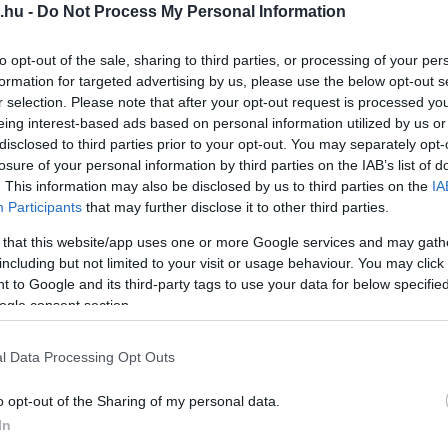
.hu -
Do Not Process My Personal Information
kameracsapdája 2024. augusztus 18-án
ől a Bükk-hegység déli részén. A nagyragadozót
to opt-out of the sale, sharing to third parties, or processing of your per
ezett vadkamera fotózta.
formation for targeted advertising by us, please use the below opt-out s
r selection. Please note that after your opt-out request is processed y
eing interest-based ads based on personal information utilized by us or
disclosed to third parties prior to your opt-out. You may separately opt-
losure of your personal information by third parties on the IAB’s list of
. This information may also be disclosed by us to third parties on the
IA
Participants
that may further disclose it to other third parties.
 that this website/app uses one or more Google services and may gath
including but not limited to your visit or usage behaviour. You may click 
 to Google and its third-party tags to use your data for below specifi
ogle consent section.
l Data Processing Opt Outs
o opt-out of the Sharing of my personal data.
In