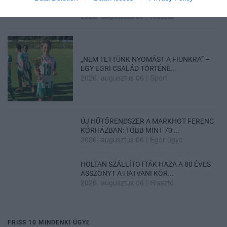
LAKÓÉPÜLETEK LÁNGOLTAK SZERDÁN
2026. augusztus 06
|
Riasztó
„NEM TETTÜNK NYOMÁST A FIUNKRA” –
EGY EGRI CSALÁD TÖRTÉNE...
2026. augusztus 06
|
Sport
ÚJ HŰTŐRENDSZER A MARKHOT FERENC
KÓRHÁZBAN: TÖBB MINT 70 ...
2026. augusztus 06
|
Eger ügye
HOLTAN SZÁLLÍTOTTÁK HAZA A 80 ÉVES
ASSZONYT A HATVANI KÓR...
2026. augusztus 06
|
Riasztó
FRISS 10 MINDENKI ÜGYE