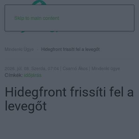
Skip to main content
Mindenki Ügye
Hidegfront frissíti fel a levegőt
2026. júl. 08. Szerda, 07:04 | Csarnó Ákos | Mindenki ügye
Címkék:
időjárás
Hidegfront frissíti fel a
levegőt