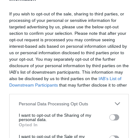
Legfrissebb híreink
If you wish to opt-out of the sale, sharing to third parties, or
processing of your personal or sensitive information for
targeted advertising by us, please use the below opt-out
section to confirm your selection. Please note that after your
TÖBB MINT EGY HÓNAP IS LEHET, MIRE
TELJESEN ÚJRAINDUL A P...
opt-out request is processed you may continue seeing
2026. augusztus 07
|
Mindenki ügye
interest-based ads based on personal information utilized by
us or personal information disclosed to third parties prior to
your opt-out. You may separately opt-out of the further
disclosure of your personal information by third parties on the
TANULJ NÉMETÜL OTTHONRÓL: A
IAB’s list of downstream participants. This information may
DIGITÁLIS TANULÁS ELŐNYEI
also be disclosed by us to third parties on the
IAB’s List of
2026. augusztus 07
|
Promóció
Downstream Participants
that may further disclose it to other
third parties.
Please note that this website/app uses one or more Google
Personal Data Processing Opt Outs
services and may gather and store information including but
ÚJRAINDULNAK A KORÁBBAN
LEÁLLÍTOTT SZOLGÁLTATÁSOK AZ EGRI...
not limited to your visit or usage behaviour. You may click to
I want to opt-out of the Sharing of my
2026. augusztus 07
|
Eger ügye
personal data.
grant or deny consent to Google and its third-party tags to
Opted In
use your data for below specified purposes in below Google
consent section.
I want to opt-out of the Sale of my