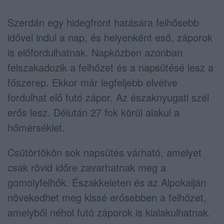
Szerdán egy hidegfront hatására felhősebb
idővel indul a nap, és helyenként eső, záporok
is előfordulhatnak. Napközben azonban
felszakadozik a felhőzet és a napsütésé lesz a
főszerep. Ekkor már legfeljebb elvétve
fordulhat elő futó zápor. Az északnyugati szél
erős lesz. Délután 27 fok körül alakul a
hőmérséklet.
Csütörtökön sok napsütés várható, amelyet
csak rövid időre zavarhatnak meg a
gomolyfelhők. Északkeleten és az Alpokalján
növekedhet meg kissé erősebben a felhőzet,
amelyből néhol futó záporok is kialakulhatnak.