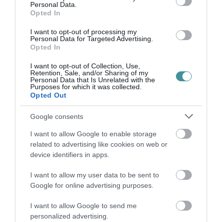
Personal Data.
Opted In
I want to opt-out of processing my
TÍZ ÉVE NEM VOLT ILYEN ALACSONY AZ
Personal Data for Targeted Advertising.
INFLÁCIÓ MAGYARORSZÁGON
Opted In
2026. augusztus 07
|
Mindenki ügye
I want to opt-out of Collection, Use,
Retention, Sale, and/or Sharing of my
Personal Data that Is Unrelated with the
Purposes for which it was collected.
Opted Out
MINDHÁROM ÜTEMBEN DOLGOZNAK A 25-
Google consents
ÖS FŐÚTON EGERBEN
2026. augusztus 07
|
Eger ügye
I want to allow Google to enable storage
related to advertising like cookies on web or
device identifiers in apps.
I want to allow my user data to be sent to
Google for online advertising purposes.
HALMENTÉS SZARVASKŐNÉL: ŐSHONOS
ÉS VÉDETT HALAKAT MENTETT...
I want to allow Google to send me
2026. augusztus 07
|
Környék ügye
personalized advertising.