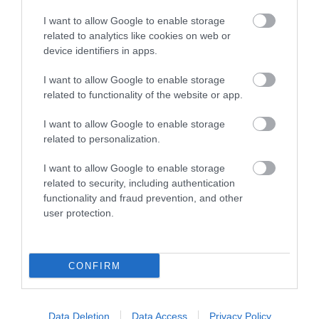
I want to allow Google to enable storage
related to analytics like cookies on web or
device identifiers in apps.
ZÁPOROK, ZIVATAROK KIALAKULHATNAK
I want to allow Google to enable storage
2026. augusztus 07
|
Mindenki ügye
related to functionality of the website or app.
I want to allow Google to enable storage
related to personalization.
I want to allow Google to enable storage
KÉT AUTÓ ÜTKÖZÖTT BOGÁCSON, A
related to security, including authentication
MENTŐK IS A HELYSZÍNRE ÉRKE...
functionality and fraud prevention, and other
2026. augusztus 06
|
Riasztó
user protection.
CONFIRM
HÍREK A GARÁZSBÓL: CHERY TIGGO 9
PHEV LUXURY – A KÍNAI PR...
2026. augusztus 06
|
Barta Autó
Data Deletion
Data Access
Privacy Policy