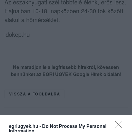
Az északnyugati szél többfelé élénk, erős lesz.
Hajnalban 10-18, napközben 24-30 fok között
alakul a hőmérséklet.
idokep.hu
Ne maradjon le a legfrissebb hírekről, kövessen
bennünket az EGRI ÜGYEK Google Hírek oldalán!
VISSZA A FŐOLDALRA
egriugyek.hu -
Do Not Process My Personal
Information