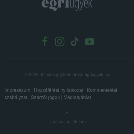
.
©
2026.
Minden jog fenntartva. egriugyek.hu
Impresszum
|
Hozzáférési nyilatkozat
|
Kommentelési
szabályzat
|
Szerzői jogok
|
Médiaajánlat
Ugrás a lap tetejére