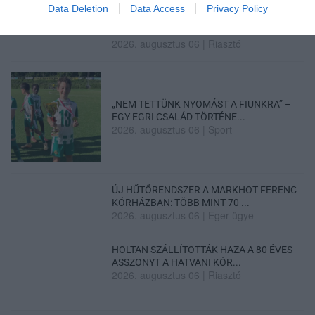
Data Deletion
Data Access
Privacy Policy
LAKÓÉPÜLETEK LÁNGOLTAK SZERDÁN
2026. augusztus 06
|
Riasztó
„NEM TETTÜNK NYOMÁST A FIUNKRA” –
EGY EGRI CSALÁD TÖRTÉNE...
2026. augusztus 06
|
Sport
ÚJ HŰTŐRENDSZER A MARKHOT FERENC
KÓRHÁZBAN: TÖBB MINT 70 ...
2026. augusztus 06
|
Eger ügye
HOLTAN SZÁLLÍTOTTÁK HAZA A 80 ÉVES
ASSZONYT A HATVANI KÓR...
2026. augusztus 06
|
Riasztó