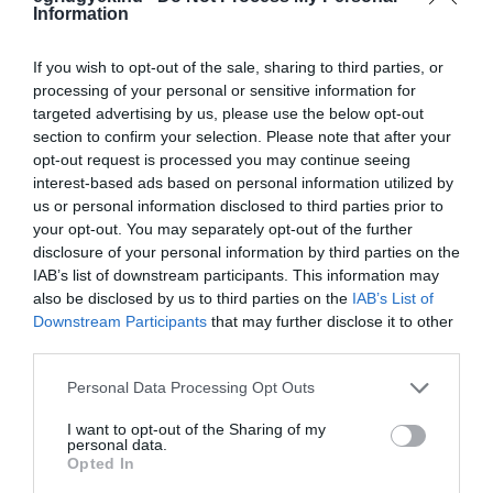
Information
Legfrissebb híreink
If you wish to opt-out of the sale, sharing to third parties, or
processing of your personal or sensitive information for
targeted advertising by us, please use the below opt-out
section to confirm your selection. Please note that after your
TÖBB MINT EGY HÓNAP IS LEHET, MIRE
opt-out request is processed you may continue seeing
TELJESEN ÚJRAINDUL A P...
interest-based ads based on personal information utilized by
2026. augusztus 07
|
Mindenki ügye
us or personal information disclosed to third parties prior to
your opt-out. You may separately opt-out of the further
disclosure of your personal information by third parties on the
IAB’s list of downstream participants. This information may
TANULJ NÉMETÜL OTTHONRÓL: A
also be disclosed by us to third parties on the
IAB’s List of
DIGITÁLIS TANULÁS ELŐNYEI
Downstream Participants
that may further disclose it to other
2026. augusztus 07
|
Promóció
third parties.
Please note that this website/app uses one or more Google
Personal Data Processing Opt Outs
services and may gather and store information including but
ÚJRAINDULNAK A KORÁBBAN
not limited to your visit or usage behaviour. You may click to
I want to opt-out of the Sharing of my
LEÁLLÍTOTT SZOLGÁLTATÁSOK AZ EGRI...
personal data.
grant or deny consent to Google and its third-party tags to
2026. augusztus 07
|
Eger ügye
Opted In
use your data for below specified purposes in below Google