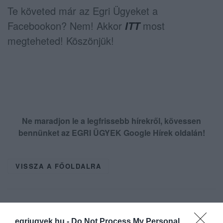
Te követed már az Egri Ügyeket a
Facebookon? Nem! Akkor
most
ITT
megteheted! Köszönjük!
Ne maradjon le a legfrissebb hírekről, kövessen
bennünket az EGRI ÜGYEK Google Hírek oldalán!
VISSZA A FŐOLDALRA
egriugyek.hu -
Do Not Process My Personal