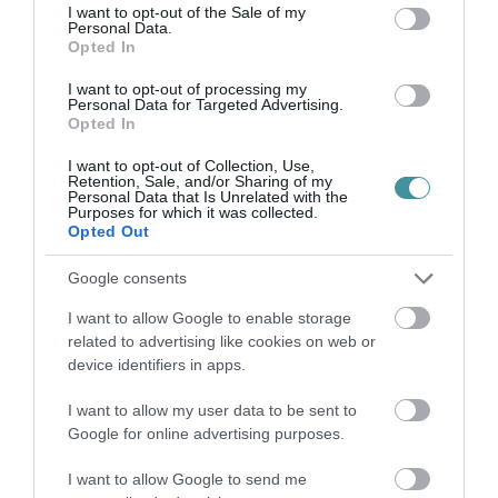
consent section.
I want to opt-out of the Sale of my
Personal Data.
Opted In
I want to opt-out of processing my
Personal Data for Targeted Advertising.
TÍZ ÉVE NEM VOLT ILYEN ALACSONY AZ
Opted In
INFLÁCIÓ MAGYARORSZÁGON
2026. augusztus 07
|
Mindenki ügye
I want to opt-out of Collection, Use,
Retention, Sale, and/or Sharing of my
Personal Data that Is Unrelated with the
Purposes for which it was collected.
Opted Out
Google consents
MINDHÁROM ÜTEMBEN DOLGOZNAK A 25-
ÖS FŐÚTON EGERBEN
I want to allow Google to enable storage
2026. augusztus 07
|
Eger ügye
related to advertising like cookies on web or
device identifiers in apps.
I want to allow my user data to be sent to
Google for online advertising purposes.
HALMENTÉS SZARVASKŐNÉL: ŐSHONOS
I want to allow Google to send me
ÉS VÉDETT HALAKAT MENTETT...