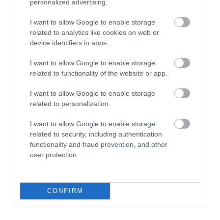
2026. augusztus 07
|
Környék ügye
personalized advertising.
I want to allow Google to enable storage
related to analytics like cookies on web or
device identifiers in apps.
I want to allow Google to enable storage
ZÁPOROK, ZIVATAROK KIALAKULHATNAK
related to functionality of the website or app.
2026. augusztus 07
|
Mindenki ügye
I want to allow Google to enable storage
related to personalization.
I want to allow Google to enable storage
related to security, including authentication
KÉT AUTÓ ÜTKÖZÖTT BOGÁCSON, A
functionality and fraud prevention, and other
MENTŐK IS A HELYSZÍNRE ÉRKE...
user protection.
2026. augusztus 06
|
Riasztó
CONFIRM
HÍREK A GARÁZSBÓL: CHERY TIGGO 9
PHEV LUXURY – A KÍNAI PR...
2026. augusztus 06
|
Barta Autó