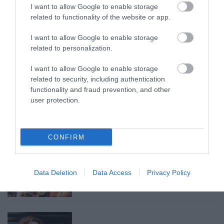
ELOLTOTTÁK A TÜZET
I want to allow Google to enable storage
DÉDESTAPOLCSÁNYNÁL, KILENCÓRÁS
related to functionality of the website or app.
KÜZDELE...
2026. augusztus 06
|
Környék ügye
I want to allow Google to enable storage
related to personalization.
I want to allow Google to enable storage
KATONAI HELIKOPTEREK SEGÍTIK AZ
related to security, including authentication
OLTÁST A DÉDESTAPOLCSÁNYI...
functionality and fraud prevention, and other
2026. augusztus 05
|
Riasztó
user protection.
CONFIRM
VISSZATÉR EGER BELVÁROSÁNAK
LEGNAGYOBB BORÜNNEPE: AUGUSZT...
2026. augusztus 05
|
Programok
Data Deletion
Data Access
Privacy Policy