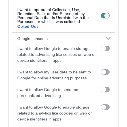
2026. augusztus 06
|
Eger ügye
I want to opt-out of Collection, Use,
Retention, Sale, and/or Sharing of my
HOLTAN SZÁLLÍTOTTÁK HAZA A 80 ÉVES
Personal Data that Is Unrelated with the
ASSZONYT A HATVANI KÓR...
Purposes for which it was collected.
2026. augusztus 06
|
Riasztó
Opted Out
Google consents
I want to allow Google to enable storage
GÁRDONYI MESEKERT VÁRJA A
related to advertising like cookies on web or
CSALÁDOKAT – HÁROM NAPON ÁT ING...
2026. augusztus 06
|
Programok
device identifiers in apps.
I want to allow my user data to be sent to
Google for online advertising purposes.
I want to allow Google to send me
personalized advertising.
MAGYAR PÉTER: KIÍRJÁK AZ ELSŐ
SZÉLERŐMŰVI PÁLYÁZATOKAT, M...
2026. augusztus 06
|
Mindenki ügye
I want to allow Google to enable storage
related to analytics like cookies on web or
device identifiers in apps.