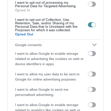
INFLÁCIÓ MAGYARORSZÁGON
I want to opt-out of processing my
2026. augusztus 07
|
Mindenki ügye
Personal Data for Targeted Advertising.
Opted In
I want to opt-out of Collection, Use,
Retention, Sale, and/or Sharing of my
Personal Data that Is Unrelated with the
Purposes for which it was collected.
Opted Out
MINDHÁROM ÜTEMBEN DOLGOZNAK A 25-
ÖS FŐÚTON EGERBEN
2026. augusztus 07
|
Eger ügye
Google consents
I want to allow Google to enable storage
related to advertising like cookies on web or
device identifiers in apps.
I want to allow my user data to be sent to
HALMENTÉS SZARVASKŐNÉL: ŐSHONOS
ÉS VÉDETT HALAKAT MENTETT...
Google for online advertising purposes.
2026. augusztus 07
|
Környék ügye
I want to allow Google to send me
personalized advertising.
I want to allow Google to enable storage
related to analytics like cookies on web or