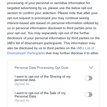
processing of your personal or sensitive information for
targeted advertising by us, please use the below opt-out
section to confirm your selection. Please note that after your
opt-out request is processed you may continue seeing
Ne maradjon le a legfrissebb hírekről, kövessen
interest-based ads based on personal information utilized by
bennünket az EGRI ÜGYEK Google Hírek oldalán!
us or personal information disclosed to third parties prior to
your opt-out. You may separately opt-out of the further
disclosure of your personal information by third parties on the
VISSZA A FŐOLDALRA
IAB’s list of downstream participants. This information may
also be disclosed by us to third parties on the
IAB’s List of
Downstream Participants
that may further disclose it to other
third parties.
Please note that this website/app uses one or more Google
Personal Data Processing Opt Outs
services and may gather and store information including but
not limited to your visit or usage behaviour. You may click to
I want to opt-out of the Sharing of my
personal data.
grant or deny consent to Google and its third-party tags to
Legfrissebb híreink
Opted In
use your data for below specified purposes in below Google
consent section.
I want to opt-out of the Sale of my
Personal Data.
Opted In
TÍZ ÉVE NEM VOLT ILYEN ALACSONY AZ