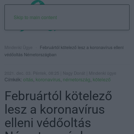
Skip to main content
Mindenki Ügye
Februártól kötelező lesz a koronavírus elleni
védőoltás Németországban
2021. dec. 03. Péntek, 08:25 | Nagy Donát | Mindenki ügye
Címkék:
oltás
,
koronavírus
,
németország
,
kötelező
Februártól kötelező
lesz a koronavírus
elleni védőoltás