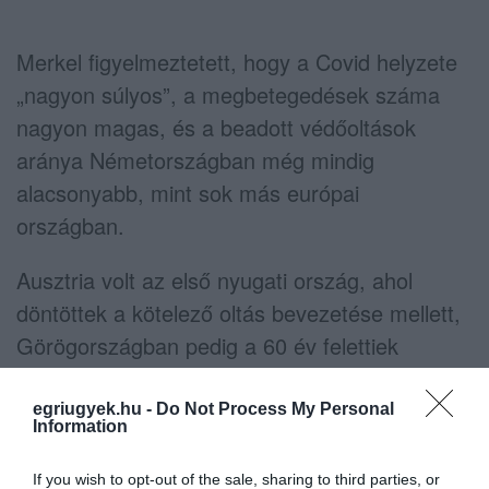
Merkel figyelmeztetett, hogy a Covid helyzete
„nagyon súlyos”, a megbetegedések száma
nagyon magas, és a beadott védőoltások
aránya Németországban még mindig
alacsonyabb, mint sok más európai
országban.
Ausztria volt az első nyugati ország, ahol
döntöttek a kötelező oltás bevezetése mellett,
Görögországban pedig a 60 év felettiek
számára tették kötelezővé a vakcinát.
egriugyek.hu -
Do Not Process My Personal
Címlapképünk illusztráció, fotó: MTI
Information
If you wish to opt-out of the sale, sharing to third parties, or