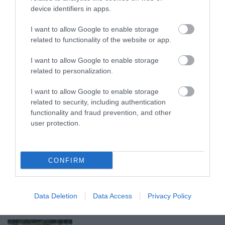
device identifiers in apps.
ZÁPOROK, ZIVATAROK KIALAKULHATNAK
2026. augusztus 07
|
Mindenki ügye
I want to allow Google to enable storage
related to functionality of the website or app.
I want to allow Google to enable storage
related to personalization.
KÉT AUTÓ ÜTKÖZÖTT BOGÁCSON, A
I want to allow Google to enable storage
MENTŐK IS A HELYSZÍNRE ÉRKE...
related to security, including authentication
2026. augusztus 06
|
Riasztó
functionality and fraud prevention, and other
user protection.
HÍREK A GARÁZSBÓL: CHERY TIGGO 9
PHEV LUXURY – A KÍNAI PR...
CONFIRM
2026. augusztus 06
|
Barta Autó
LAKÓÉPÜLETEK LÁNGOLTAK SZERDÁN
Data Deletion
Data Access
Privacy Policy
2026. augusztus 06
|
Riasztó