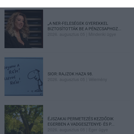
„A NER-FELESÉGEK GYEREKKEL
BIZTOSÍTOTTÁK BE A PÉNZCSAPHOZ...
2026. augusztus 05
|
Mindenki ügye
SIOR: RAJZOK HAZA 98.
2026. augusztus 05
|
Vélemény
ÉJSZAKAI PERMETEZÉS KEZDŐDIK
EGERBEN A VADGESZTENYE- ÉS P...
2026. augusztus 05
|
Eger ügye