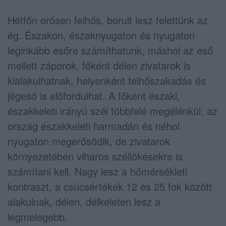
Hétfőn erősen felhős, borult lesz felettünk az
ég. Északon, északnyugaton és nyugaton
leginkább esőre számíthatunk, máshol az eső
mellett záporok, főként délen zivatarok is
kialakulhatnak, helyenként felhőszakadás és
jégeső is előfordulhat. A főként északi,
északkeleti irányú szél többfelé megélénkül, az
ország északkeleti harmadán és néhol
nyugaton megerősödik, de zivatarok
környezetében viharos széllökésekre is
számítani kell. Nagy lesz a hőmérsékleti
kontraszt, a csúcsértékek 12 és 25 fok között
alakulnak, délen, délkeleten lesz a
legmelegebb.