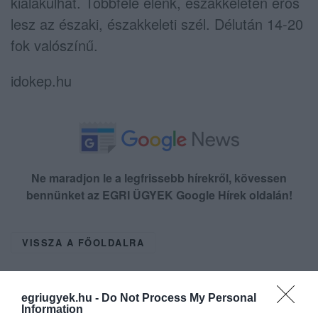
kialakulhat. Többfelé élénk, északkeleten erős
lesz az északi, északkeleti szél. Délután 14-20
fok valószínű.
idokep.hu
Ne maradjon le a legfrissebb hírekről, kövessen
bennünket az EGRI ÜGYEK Google Hírek oldalán!
VISSZA A FŐOLDALRA
egriugyek.hu -
Do Not Process My Personal
Information