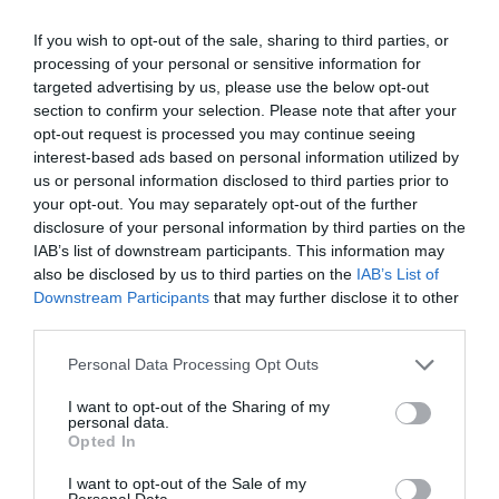
If you wish to opt-out of the sale, sharing to third parties, or
processing of your personal or sensitive information for
Legfrissebb híreink
targeted advertising by us, please use the below opt-out
section to confirm your selection. Please note that after your
opt-out request is processed you may continue seeing
interest-based ads based on personal information utilized by
„NEM TETTÜNK NYOMÁST A FIUNKRA” –
us or personal information disclosed to third parties prior to
EGY EGRI CSALÁD TÖRTÉNE...
2026. augusztus 06
|
Sport
your opt-out. You may separately opt-out of the further
disclosure of your personal information by third parties on the
IAB’s list of downstream participants. This information may
also be disclosed by us to third parties on the
IAB’s List of
Downstream Participants
that may further disclose it to other
third parties.
ÚJ HŰTŐRENDSZER A MARKHOT FERENC
Please note that this website/app uses one or more Google
KÓRHÁZBAN: TÖBB MINT 70 ...
Personal Data Processing Opt Outs
2026. augusztus 06
|
Eger ügye
services and may gather and store information including but
not limited to your visit or usage behaviour. You may click to
I want to opt-out of the Sharing of my
personal data.
grant or deny consent to Google and its third-party tags to
Opted In
use your data for below specified purposes in below Google
consent section.
I want to opt-out of the Sale of my
Personal Data.