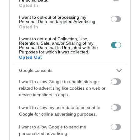
Opted In
HOLTAN SZÁLLÍTOTTÁK HAZA A 80 ÉVES
ASSZONYT A HATVANI KÓR...
2026. augusztus 06
|
Riasztó
I want to opt-out of processing my
Personal Data for Targeted Advertising.
Opted In
I want to opt-out of Collection, Use,
Retention, Sale, and/or Sharing of my
Personal Data that Is Unrelated with the
Purposes for which it was collected.
GÁRDONYI MESEKERT VÁRJA A
Opted Out
CSALÁDOKAT – HÁROM NAPON ÁT ING...
2026. augusztus 06
|
Programok
Google consents
I want to allow Google to enable storage
related to advertising like cookies on web or
device identifiers in apps.
MAGYAR PÉTER: KIÍRJÁK AZ ELSŐ
I want to allow my user data to be sent to
SZÉLERŐMŰVI PÁLYÁZATOKAT, M...
Google for online advertising purposes.
2026. augusztus 06
|
Mindenki ügye
I want to allow Google to send me
personalized advertising.