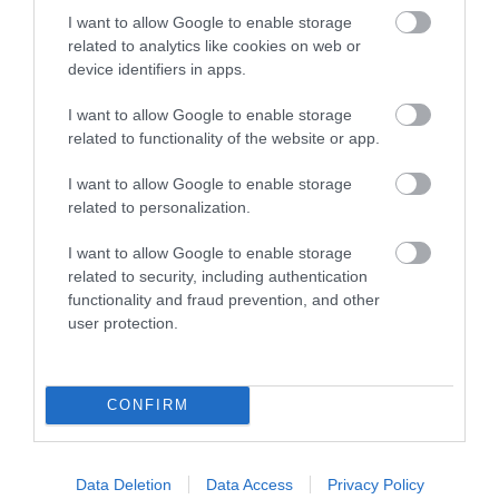
I want to allow Google to enable storage
ELOLTOTTÁK A TÜZET
related to analytics like cookies on web or
DÉDESTAPOLCSÁNYNÁL, KILENCÓRÁS
device identifiers in apps.
KÜZDELE...
2026. augusztus 06
|
Környék ügye
I want to allow Google to enable storage
related to functionality of the website or app.
I want to allow Google to enable storage
related to personalization.
KATONAI HELIKOPTEREK SEGÍTIK AZ
OLTÁST A DÉDESTAPOLCSÁNYI...
I want to allow Google to enable storage
2026. augusztus 05
|
Riasztó
related to security, including authentication
functionality and fraud prevention, and other
user protection.
CONFIRM
VISSZATÉR EGER BELVÁROSÁNAK
LEGNAGYOBB BORÜNNEPE: AUGUSZT...
2026. augusztus 05
|
Programok
Data Deletion
Data Access
Privacy Policy