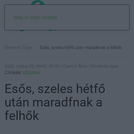
Skip to main content
Mindenki Ügye
Esős, szeles hétfő után maradfnak a felhők
2025. május 05. Hétfő, 06:49 | Csarnó Ákos | Mindenki ügye
Címkék:
időjárás
Esős, szeles hétfő
után maradfnak a
felhők