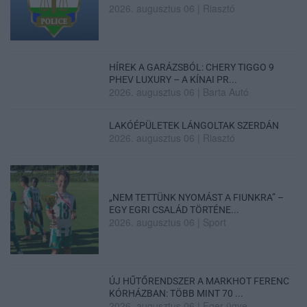
2026. augusztus 06
|
Riasztó
HÍREK A GARÁZSBÓL: CHERY TIGGO 9
PHEV LUXURY – A KÍNAI PR...
2026. augusztus 06
|
Barta Autó
LAKÓÉPÜLETEK LÁNGOLTAK SZERDÁN
2026. augusztus 06
|
Riasztó
„NEM TETTÜNK NYOMÁST A FIUNKRA” –
EGY EGRI CSALÁD TÖRTÉNE...
2026. augusztus 06
|
Sport
ÚJ HŰTŐRENDSZER A MARKHOT FERENC
KÓRHÁZBAN: TÖBB MINT 70 ...
2026. augusztus 06
|
Eger ügye