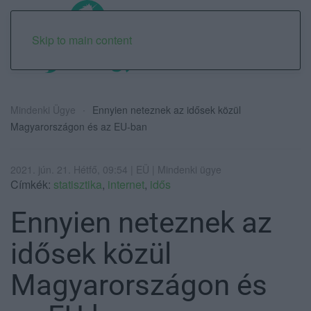
Skip to main content
Mindenki Ügye
Ennyien neteznek az idősek közül
Magyarországon és az EU-ban
2021. jún. 21. Hétfő, 09:54 | EÜ | Mindenki ügye
Címkék:
statisztika
,
internet
,
idős
Ennyien neteznek az
idősek közül
Magyarországon és