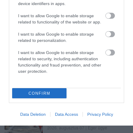
device identifiers in apps.
I want to allow Google to enable storage
related to functionality of the website or app.
ÚJRAINDULNAK A KORÁBBAN
LEÁLLÍTOTT SZOLGÁLTATÁSOK AZ EGRI...
2026. augusztus 07
|
Eger ügye
I want to allow Google to enable storage
related to personalization.
I want to allow Google to enable storage
related to security, including authentication
functionality and fraud prevention, and other
TÍZ ÉVE NEM VOLT ILYEN ALACSONY AZ
user protection.
INFLÁCIÓ MAGYARORSZÁGON
2026. augusztus 07
|
Mindenki ügye
CONFIRM
Data Deletion
Data Access
Privacy Policy
MINDHÁROM ÜTEMBEN DOLGOZNAK A 25-
ÖS FŐÚTON EGERBEN
2026. augusztus 07
|
Eger ügye