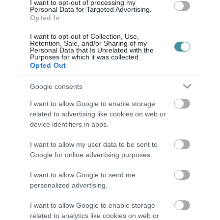
I want to opt-out of processing my
Ne maradjon le a legfrissebb hírekről, kövessen
Personal Data for Targeted Advertising.
Opted In
bennünket az EGRI ÜGYEK Google Hírek oldalán!
I want to opt-out of Collection, Use,
Retention, Sale, and/or Sharing of my
Personal Data that Is Unrelated with the
VISSZA A FŐOLDALRA
Purposes for which it was collected.
Opted Out
Google consents
I want to allow Google to enable storage
related to advertising like cookies on web or
device identifiers in apps.
Legfrissebb híreink
I want to allow my user data to be sent to
Google for online advertising purposes.
I want to allow Google to send me
TANULJ NÉMETÜL OTTHONRÓL: A
personalized advertising.
DIGITÁLIS TANULÁS ELŐNYEI
2026. augusztus 07
|
Promóció
I want to allow Google to enable storage
related to analytics like cookies on web or