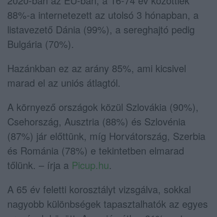
2020-ban az EU-ban, a 16-74 év közöttiek
88%-a internetezett az utolsó 3 hónapban, a
listavezető Dánia (99%), a sereghajtó pedig
Bulgária (70%).
Hazánkban ez az arány 85%, ami kicsivel
marad el az uniós átlagtól.
A környező országok közül Szlovákia (90%),
Csehország, Ausztria (88%) és Szlovénia
(87%) jár előttünk, míg Horvátország, Szerbia
és Románia (78%) e tekintetben elmarad
tőlünk. – írja a
Picup.hu
.
A 65 év feletti korosztályt vizsgálva, sokkal
nagyobb különbségek tapasztalhatók az egyes