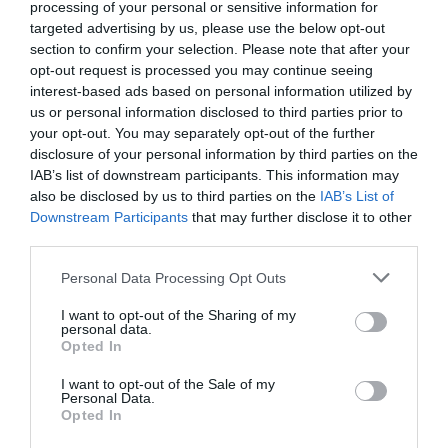
internethasználatot vizsgálta. Az országosan
processing of your personal or sensitive information for
targeted advertising by us, please use the below opt-out
reprezentatív mintavétellel készült felmérés
section to confirm your selection. Please note that after your
rámutatott, hogy legkevésbé a szegényebb
opt-out request is processed you may continue seeing
háztartásokban használják az internetet,
interest-based ads based on personal information utilized by
us or personal information disclosed to third parties prior to
valamint hogy a végzettség és az életkor is
your opt-out. You may separately opt-out of the further
befolyásolja az internethasználatot.
disclosure of your personal information by third parties on the
IAB’s list of downstream participants. This information may
also be disclosed by us to third parties on the
IAB’s List of
Az NMHH felmérése szerint, hazánkban
Downstream Participants
that may further disclose it to other
third parties.
negyvenéves életkor alatt már szinte mindenki
internetezik, a 70 éven felülieknek viszont csak
Please note that this website/app uses one or more Google
Personal Data Processing Opt Outs
services and may gather and store information including but
a 30%-a, ami egybevág az Eurostat adataival.
not limited to your visit or usage behaviour. You may click to
I want to opt-out of the Sharing of my
personal data.
grant or deny consent to Google and its third-party tags to
Opted In
Címlapfotó: Pixabay
use your data for below specified purposes in below Google
consent section.
I want to opt-out of the Sale of my
Personal Data.
Opted In