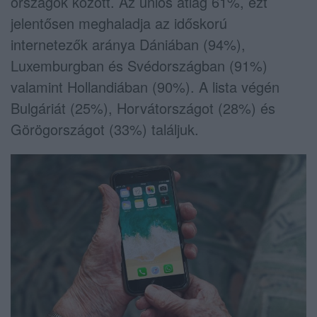
országok között. Az uniós átlag 61%, ezt
jelentősen meghaladja az időskorú
internetezők aránya Dániában (94%),
Luxemburgban és Svédországban (91%)
valamint Hollandiában (90%). A lista végén
Bulgáriát (25%), Horvátországot (28%) és
Görögországot (33%) találjuk.