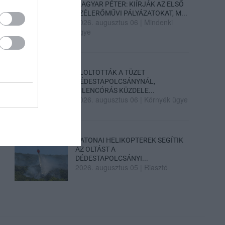
MAGYAR PÉTER: KIÍRJÁK AZ ELSŐ
SZÉLERŐMŰVI PÁLYÁZATOKAT, M...
2026. augusztus 06
|
Mindenki
ügye
ELOLTOTTÁK A TÜZET
DÉDESTAPOLCSÁNYNÁL,
KILENCÓRÁS KÜZDELE...
2026. augusztus 06
|
Környék ügye
KATONAI HELIKOPTEREK SEGÍTIK
AZ OLTÁST A
DÉDESTAPOLCSÁNYI...
2026. augusztus 05
|
Riasztó