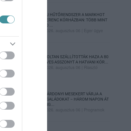
ÚJ HŰTŐRENDSZER A MARKHOT
FERENC KÓRHÁZBAN: TÖBB MINT
70 ...
2026. augusztus 06
|
Eger ügye
HOLTAN SZÁLLÍTOTTÁK HAZA A 80
ÉVES ASSZONYT A HATVANI KÓR...
2026. augusztus 06
|
Riasztó
GÁRDONYI MESEKERT VÁRJA A
CSALÁDOKAT – HÁROM NAPON ÁT
ING...
2026. augusztus 06
|
Programok