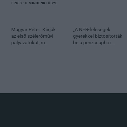
FRISS 10 MINDENKI ÜGYE
Magyar Péter: Kiírják
„A NER-feleségek
az első szélerőművi
gyerekkel biztosították
pályázatokat, m...
be a pénzcsaphoz...
.