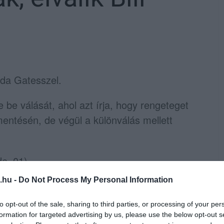
nda Gatesszel.
te be válását, ahol azt írja, hogy rengeteget
ntésén, de végül a különválás mellett
tó: Wikipedia
.hu -
Do Not Process My Personal Information
lön utakat járnak, a közös munkát továbbra
to opt-out of the sale, sharing to third parties, or processing of your per
Bill és Melinda Gates Alapítványt. Azt az
formation for targeted advertising by us, please use the below opt-out s