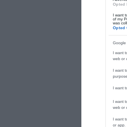
Opted 
I want t
of my P
was col
Opted 
Google 
I want t
web or d
I want t
purpose
I want 
I want t
web or d
I want t
or app.