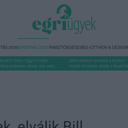
TÁS 2026
MINDENKI ÜGYE
RIASZTÓ
EGÉSZSÉG+
OTTHON & DESIGN
rázsból: Chery Tiggo 9 PHEV
„Nem tettünk nyomást a fiunkra” 
 kínai prémium, amely már nem...
család története, amely a Rapid Wi
, elválik Bill