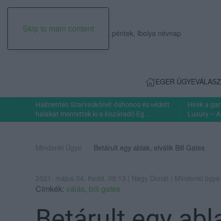
Skip to main content
2026. augusztus 07., péntek, Ibolya névnap
EGER ÜGYE
VÁLASZ
Halmentés Szarvaskőnél: őshonos és védett
Hírek a ga
halakat mentettek ki a kiszáradó Eg...
Luxury – A
Mindenki Ügye
Betárult egy ablak, elválik Bill Gates
2021. május 04. Kedd, 09:13 | Nagy Donát | Mindenki ügye
Címkék:
válás
,
bill gates
Betárult egy ablak