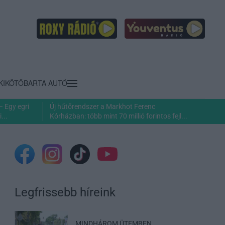
KIKÖTŐ
BARTA AUTÓ
– Egy egri
Új hűtőrendszer a Markhot Ferenc
...
Kórházban: több mint 70 millió forintos fejl...
Legfrissebb híreink
MINDHÁROM ÜTEMBEN