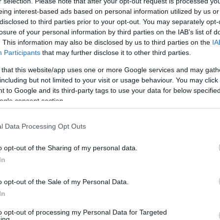
r selection. Please note that after your opt-out request is processed y
et foglalkozik, pláne azóta, hogy lemondott a
eing interest-based ads based on personal information utilized by us or
disclosed to third parties prior to your opt-out. You may separately opt-
losure of your personal information by third parties on the IAB’s list of
. This information may also be disclosed by us to third parties on the
IA
y mi lesz a pár hatalmas vagyonával, mert
Participants
that may further disclose it to other third parties.
 Forbes legutóbbi kimutatása szerint Bill a
 that this website/app uses one or more Google services and may gath
gyik leggazdagabb embere.
including but not limited to your visit or usage behaviour. You may click 
 to Google and its third-party tags to use your data for below specifi
ogle consent section.
l Data Processing Opt Outs
o opt-out of the Sharing of my personal data.
en bennünket az EGRI ÜGYEK Google Hírek oldalán!
In
o opt-out of the Sale of my Personal Data.
In
to opt-out of processing my Personal Data for Targeted
ing.