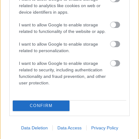
related to analytics like cookies on web or
device identifiers in apps.
Újraindulnak a korábban leállított szolgáltatások az
egri...
I want to allow Google to enable storage
related to functionality of the website or app.
2026. augusztus 07
|
Eger ügye
I want to allow Google to enable storage
related to personalization.
Tíz éve nem volt ilyen alacsony az infláció
Magyarországon
I want to allow Google to enable storage
related to security, including authentication
2026. augusztus 07
|
Mindenki ügye
functionality and fraud prevention, and other
user protection.
Mindhárom ütemben dolgoznak a 25-ös főúton
Egerben
CONFIRM
2026. augusztus 07
|
Eger ügye
Halmentés Szarvaskőnél: őshonos és védett halakat
Data Deletion
Data Access
Privacy Policy
mentett...