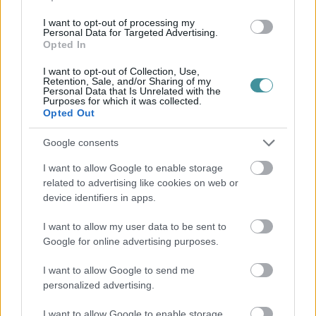
Ne maradjon le a legfrissebb hírekről, kövessen bennünket az
I want to opt-out of processing my
EGRI ÜGYEK Google Hírek oldalán!
Personal Data for Targeted Advertising.
Opted In
Vissza a főoldalra
I want to opt-out of Collection, Use,
Retention, Sale, and/or Sharing of my
Personal Data that Is Unrelated with the
Purposes for which it was collected.
Opted Out
Legfrissebb híreink
Google consents
I want to allow Google to enable storage
related to advertising like cookies on web or
device identifiers in apps.
Több mint egy hónap is lehet, mire teljesen
újraindul a p...
I want to allow my user data to be sent to
Google for online advertising purposes.
2026. augusztus 07
|
Mindenki ügye
I want to allow Google to send me
Tanulj németül otthonról: a digitális tanulás előnyei
personalized advertising.
2026. augusztus 07
|
Promóció
I want to allow Google to enable storage