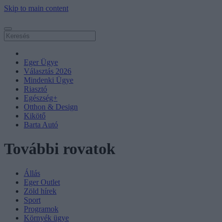
Skip to main content
Eger Ügye
Választás 2026
Mindenki Ügye
Riasztó
Egészség+
Otthon & Design
Kikötő
Barta Autó
További rovatok
Állás
Eger Outlet
Zöld hírek
Sport
Programok
Környék ügye