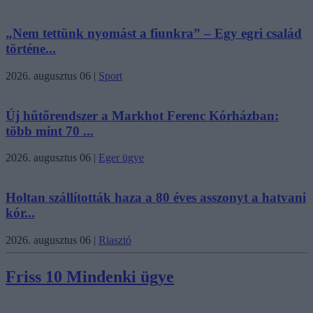
„Nem tettünk nyomást a fiunkra” – Egy egri család
történe...
2026. augusztus 06
|
Sport
Új hűtőrendszer a Markhot Ferenc Kórházban:
több mint 70 ...
2026. augusztus 06
|
Eger ügye
Holtan szállították haza a 80 éves asszonyt a hatvani
kór...
2026. augusztus 06
|
Riasztó
Friss 10 Mindenki ügye