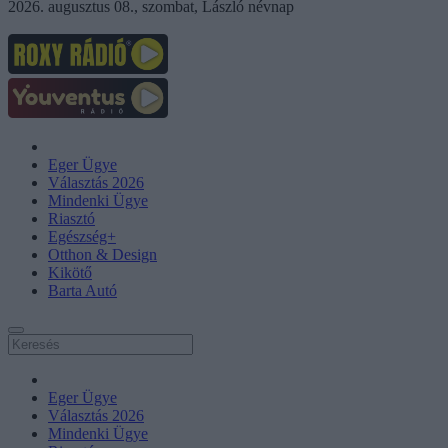
2026. augusztus 08., szombat, László névnap
Eger Ügye
Választás 2026
Mindenki Ügye
Riasztó
Egészség+
Otthon & Design
Kikötő
Barta Autó
Eger Ügye
Választás 2026
Mindenki Ügye