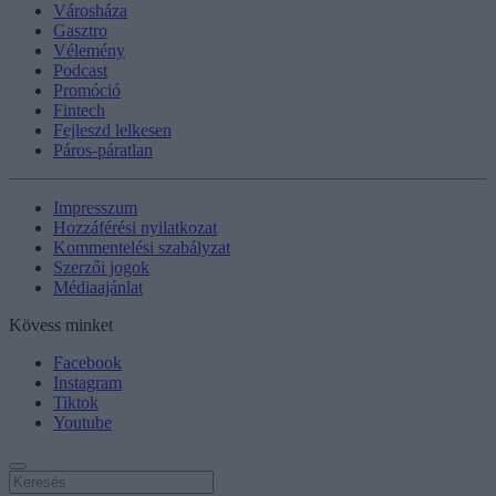
Városháza
Gasztro
Vélemény
Podcast
Promóció
Fintech
Fejleszd lelkesen
Páros-páratlan
Impresszum
Hozzáférési nyilatkozat
Kommentelési szabályzat
Szerzői jogok
Médiaajánlat
Kövess minket
Facebook
Instagram
Tiktok
Youtube