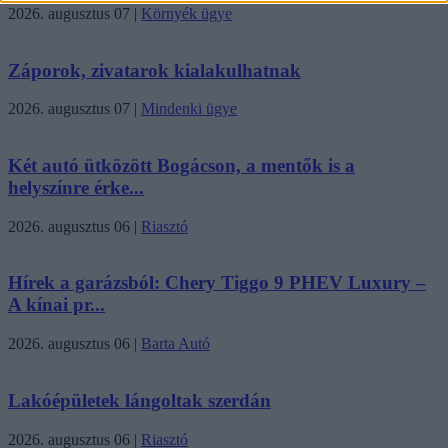
2026. augusztus 07
|
Környék ügye
Záporok, zivatarok kialakulhatnak
2026. augusztus 07
|
Mindenki ügye
Két autó ütközött Bogácson, a mentők is a
helyszínre érke...
2026. augusztus 06
|
Riasztó
Hírek a garázsból: Chery Tiggo 9 PHEV Luxury –
A kínai pr...
2026. augusztus 06
|
Barta Autó
Lakóépületek lángoltak szerdán
2026. augusztus 06
|
Riasztó