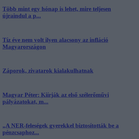
Több mint egy hónap is lehet, mire teljesen
újraindul a p...
Tíz éve nem volt ilyen alacsony az infláció
Magyarországon
Záporok, zivatarok kialakulhatnak
Magyar Péter: Kiírják az első szélerőművi
pályázatokat, m...
„A NER-feleségek gyerekkel biztosították be a
pénzcsaphoz...