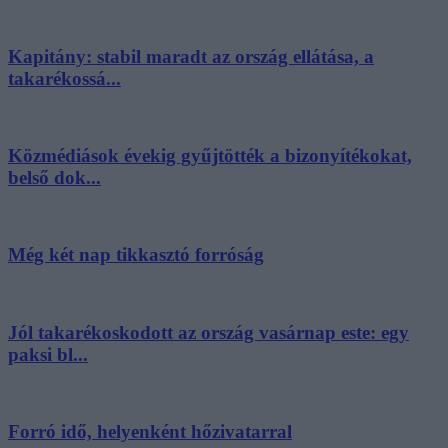
Kapitány: stabil maradt az ország ellátása, a
takarékossá...
Közmédiások évekig gyűjtötték a bizonyítékokat,
belső dok...
Még két nap tikkasztó forróság
Jól takarékoskodott az ország vasárnap este: egy
paksi bl...
Forró idő, helyenként hőzivatarral