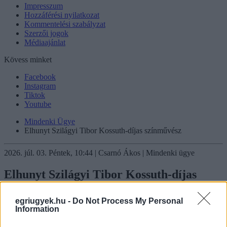
Impresszum
Hozzáférési nyilatkozat
Kommentelési szabályzat
Szerzői jogok
Médiaajánlat
Kövess minket
Facebook
Instagram
Tiktok
Youtube
Mindenki Ügye
Elhunyt Szilágyi Tibor Kossuth-díjas színművész
2026. júl. 03. Péntek, 10:44 | Csarnó Ákos | Mindenki ügye
Elhunyt Szilágyi Tibor Kossuth-díjas
színművész
egriugyek.hu -
Do Not Process My Personal
Information