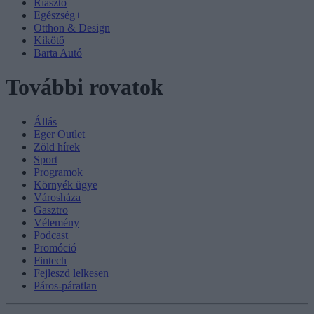
Riasztó
Egészség+
Otthon & Design
Kikötő
Barta Autó
További rovatok
Állás
Eger Outlet
Zöld hírek
Sport
Programok
Környék ügye
Városháza
Gasztro
Vélemény
Podcast
Promóció
Fintech
Fejleszd lelkesen
Páros-páratlan