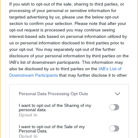
If you wish to opt-out of the sale, sharing to third parties, or
processing of your personal or sensitive information for
Életének 83. évében elhunyt Szilágyi Tibor – tudatta felesége
targeted advertising by us, please use the below opt-out
pénteken az MTI-vel.
section to confirm your selection. Please note that after your
opt-out request is processed you may continue seeing
A család tájékoztatása szerint a Kossuth-díjas színművész 2026.
interest-based ads based on personal information utilized by
július 2-án, csütörtökön, szerettei körében, békében hunyt el.
us or personal information disclosed to third parties prior to
Szilágyi Tibor a magyar színházi és filmes élet meghatározó alakja
your opt-out. You may separately opt-out of the further
volt, pályafutása során számtalan emlékezetes színpadi és televíziós
disclosure of your personal information by third parties on the
szerepben nyújtott maradandó alakítást. Több évtizedes művészi
IAB’s list of downstream participants. This information may
munkásságát számos rangos elismeréssel ismerték el, köztük a
also be disclosed by us to third parties on the
IAB’s List of
Kossuth-díjjal is.
Downstream Participants
that may further disclose it to other
Karakteres hangja, sokoldalú tehetsége és kiemelkedő színészi
third parties.
jelenléte generációk számára tette emlékezetessé alakításait. Színházi
szerepei mellett filmekben, televíziós produkciókban és
Please note that this website/app uses one or more Google
Personal Data Processing Opt Outs
szinkronszínészként is maradandót alkotott.
services and may gather and store information including but
not limited to your visit or usage behaviour. You may click to
I want to opt-out of the Sharing of my
Halálával a magyar kulturális élet egyik meghatározó művésze
personal data.
grant or deny consent to Google and its third-party tags to
távozott.
Opted In
use your data for below specified purposes in below Google
indexkép: ATV
consent section.
I want to opt-out of the Sale of my
Personal Data.
Opted In