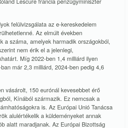
land Lescure francia pénzügyminiszter
yok felülvizsgálata az e-kereskedelem
rülhetetlenné. Az elmúlt években
k a száma, amelyek harmadik országokból,
erint nem érik el a jelenlegi,
atárt. Míg 2022-ben 1,4 milliárd ilyen
ban már 2,3 milliárd, 2024-ben pedig 4,6
en vásárolt, 150 eurónál kevesebbet érő
gból, Kínából származik. Ez nemcsak a
 vámhatóságokra is. Az Európai Unió Tanácsa
rök alulértékelik a küldeményeket annak
 alatt maradjanak. Az Európai Bizottság