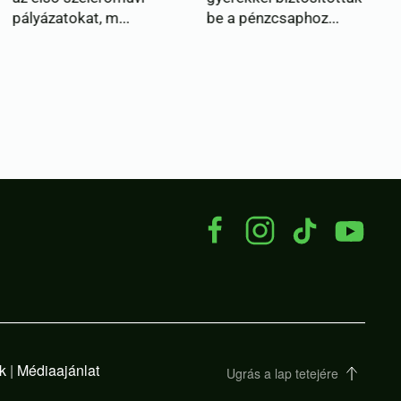
, m...
be a pénzcsaphoz...
Kapitány: sta
az ország ellá
takarékossá..
k
|
Médiaajánlat
Ugrás a lap tetejére