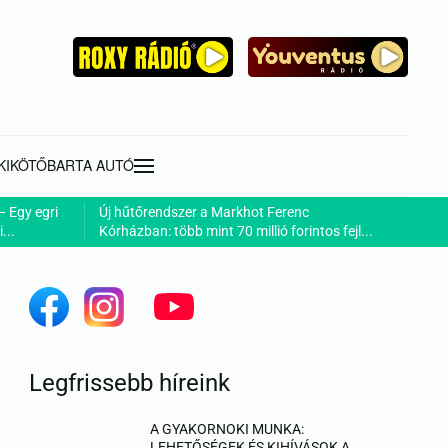
KIKÖTŐ
BARTA AUTÓ
– Egy egri
Új hűtőrendszer a Markhot Ferenc
...
Kórházban: több mint 70 millió forintos fejl...
Legfrissebb híreink
A GYAKORNOKI MUNKA:
LEHETŐSÉGEK ÉS KIHÍVÁSOK A