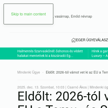
Skip to main content
2026. augusztus 09., vasárnap, Emőd névnap
EGER ÜGYE
VÁLASZ
Halmentés Szarvaskőnél: őshonos és védett
Hírek a ga
halakat mentettek ki a kiszáradó Eg...
Luxury – A
Mindenki Ügye
Eldőlt: 2026-tól vámot vet ki az EU a T
2025. dec. 13. Szombat, 10:03 | Csarnó Ákos | Mindenki ü
Eldőlt: 2026-tól