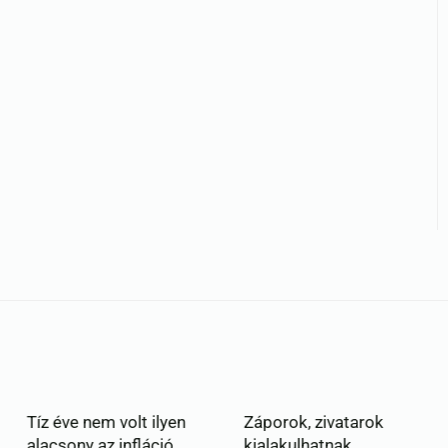
m volt ilyen
Záporok, zivatarok
Magyar Péter
z infláció
kialakulhatnak
az első szé