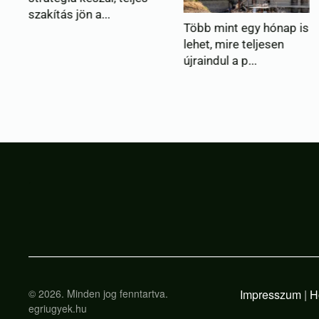
jön a...
Magyaror
Több mint egy hónap is
lehet, mire teljesen
újraindul a p...
.
©
2026.
Minden jog fenntartva.
Impresszum
|
H
egriugyek.hu