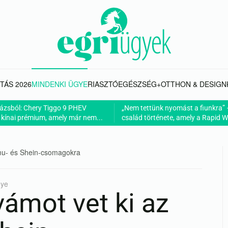
TÁS 2026
MINDENKI ÜGYE
RIASZTÓ
EGÉSZSÉG+
OTTHON & DESIGN
rázsból: Chery Tiggo 9 PHEV
„Nem tettünk nyomást a fiunkra” 
 kínai prémium, amely már nem...
család története, amely a Rapid Wi
emu- és Shein-csomagokra
gye
 vámot vet ki az