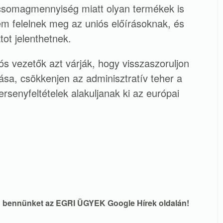
 csomagmennyiség miatt olyan termékek is
em felelnek meg az uniós előírásoknak, és
ot jelenthetnek.
s vezetők azt várják, hogy visszaszoruljon
sa, csökkenjen az adminisztratív teher a
ersenyfeltételek alakuljanak ki az európai
en bennünket az EGRI ÜGYEK Google Hírek oldalán!