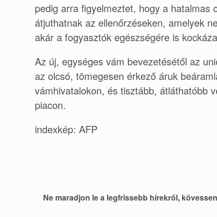
pedig arra figyelmeztet, hogy a hatalmas
átjuthatnak az ellenőrzéseken, amelyek n
akár a fogyasztók egészségére is kockázat
Az új, egységes vám bevezetésétől az unió
az olcsó, tömegesen érkező áruk beáramlá
vámhivatalokon, és tisztább, átláthatóbb v
piacon.
indexkép: AFP
Ne maradjon le a legfrissebb hírekről, kövess