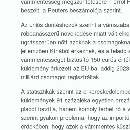
vámmentesség megszüntetésére – erről Ro
beszélt, a Reuters beszámolója szerint.
Az uniós döntéshozók szerint a vámszabál
robbanásszerű növekedése miatt vált elke
ugrásszerűen nőtt azoknak a csomagokna
jellemzően Kínából érkeznek, és a feladó sz
vámmentességet biztosító 150 eurós értékh
küldemény érkezett az EU-ba, addig 2023-
milliárd csomagot regisztráltak.
A statisztikák szerint az e-kereskedelemb
küldemények 91 százaléka egyetlen orszá
piacot torzítja, hanem komoly terhet ró a
szerint gyakori probléma, hogy az importő
érdekében, hogy azok a vámmentes küszöb