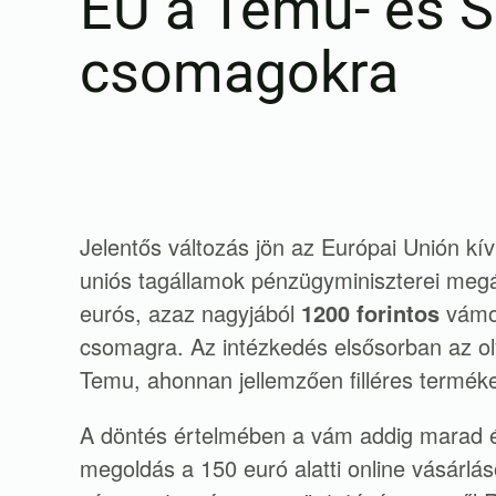
EU a Temu- és S
csomagokra
Jelentős változás jön az Európai Unión kív
uniós tagállamok pénzügyminiszterei megál
eurós, azaz nagyjából
1200 forintos
vámot
csomagra. Az intézkedés elsősorban az ol
Temu, ahonnan jellemzően filléres termé
A döntés értelmében a vám addig marad é
megoldás a 150 euró alatti online vásárlá