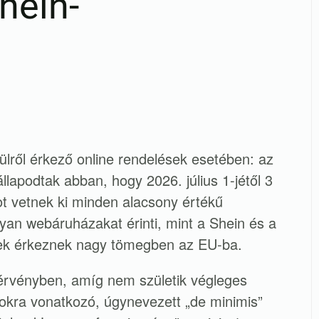
hein-
ülről érkező online rendelések esetében: az
lapodtak abban, hogy 2026. július 1-jétől 3
 vetnek ki minden alacsony értékű
yan webáruházakat érinti, mint a Shein és a
kek érkeznek nagy tömegben az EU-ba.
rvényben, amíg nem születik végleges
sokra vonatkozó, úgynevezett „de minimis”