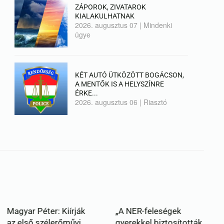
ZÁPOROK, ZIVATAROK
KIALAKULHATNAK
2026. augusztus 07
|
Mindenki
ügye
KÉT AUTÓ ÜTKÖZÖTT BOGÁCSON,
A MENTŐK IS A HELYSZÍNRE
ÉRKE...
2026. augusztus 06
|
Riasztó
: Kiírják
„A NER-feleségek
lerőművi
gyerekkel biztosították