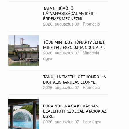
TATA ELBŰVÖLŐ
LÁTVÁNYOSSÁGAI, AMIKÉRT
ÉRDEMES MEGNÉZNI
2026. augusztus 08
|
Promóció
TÖBB MINT EGY HÓNAP IS LEHET,
MIRE TELJESEN ÚJRAINDUL A P...
2026. augusztus 07
|
Mindenki
ügye
TANULJ NÉMETÜL OTTHONRÓL: A
DIGITÁLIS TANULÁS ELŐNYEI
2026. augusztus 07
|
Promóció
ÚJRAINDULNAK A KORÁBBAN
LEÁLLÍTOTT SZOLGÁLTATÁSOK AZ
EGRI...
2026. augusztus 07
|
Eger ügye