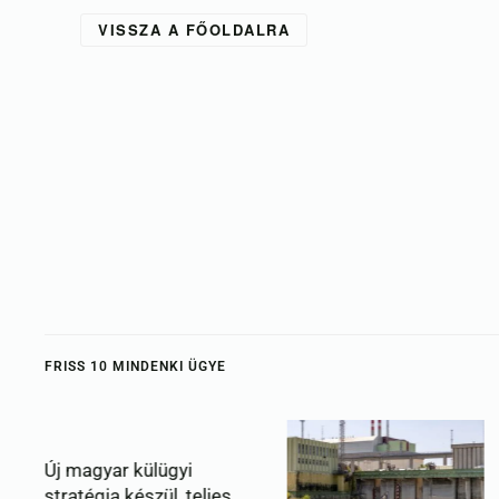
VISSZA A FŐOLDALRA
FRISS 10 MINDENKI ÜGYE
r külügyi
Tíz éve ne
 készül, teljes
alacsony a