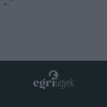
m...
.