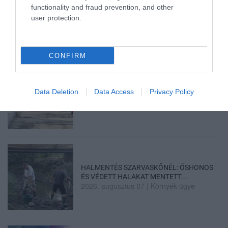
TÍZ ÉVE NEM VOLT ILYEN ALACSONY AZ
functionality and fraud prevention, and other
INFLÁCIÓ MAGYARORSZÁGON
user protection.
2026. augusztus 07
|
Mindenki ügye
CONFIRM
MINDHÁROM ÜTEMBEN DOLGOZNAK A 25-
Data Deletion
Data Access
Privacy Policy
ÖS FŐÚTON EGERBEN
2026. augusztus 07
|
Eger ügye
HALMENTÉS SZARVASKŐNÉL: ŐSHONOS
ÉS VÉDETT HALAKAT MENTETT...
2026. augusztus 07
|
Környék ügye