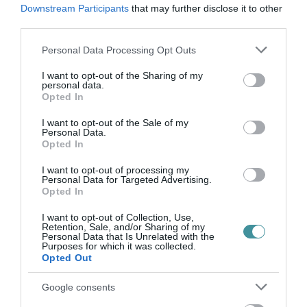
Downstream Participants
that may further disclose it to other
szövegértést és a problémamegoldást,
third parties.
amelyek közül most az elsőn volt a hangsúly.
Please note that this website/app uses one or more Google
Personal Data Processing Opt Outs
services and may gather and store information including but
not limited to your visit or usage behaviour. You may click to
I want to opt-out of the Sharing of my
A PISA-vizsgálat az OECD nemzetközi tanulói
personal data.
grant or deny consent to Google and its third-party tags to
Opted In
use your data for below specified purposes in below Google
teljesítménymérési programja, amelyet 2000-
consent section.
I want to opt-out of the Sale of my
ben indítottak el, és háromévenként
Personal Data.
Opted In
ismételnek meg.
I want to opt-out of processing my
Personal Data for Targeted Advertising.
Opted In
forrás: mti.hu
I want to opt-out of Collection, Use,
Retention, Sale, and/or Sharing of my
Te követed már az Egri Ügyeket a
Personal Data that Is Unrelated with the
Purposes for which it was collected.
Facebookon? Nem! Akkor
most
ITT
Opted Out
megteheted! Köszönjük!
Google consents