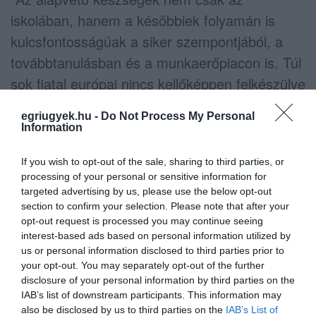
iskolában, hanem a későbbiek folyamán is
kulcsfontosságúak a siker szempontjából, a
továbbtanulásban és a munkaerőpiacon is. Túl
sok fiatal európai nincs kellőképpen felkészülve
a modern, rendkívül innovatív társadalmak
egriugyek.hu -
Do Not Process My Personal
kihívásaira" - figyelmeztetett brüsszeli
Information
sajtótájékoztatóján Navracsics Tibor kulturális,
If you wish to opt-out of the sale, sharing to third parties, or
oktatási, ifjúságpolitikai és sportügyi uniós
processing of your personal or sensitive information for
biztos.
targeted advertising by us, please use the below opt-out
section to confirm your selection. Please note that after your
opt-out request is processed you may continue seeing
interest-based ads based on personal information utilized by
A felmérésben 540 ezer 15 éves diák tudását
us or personal information disclosed to third parties prior to
szondázták 72 országban. A vizsgálódás négy
your opt-out. You may separately opt-out of the further
disclosure of your personal information by third parties on the
nagy területet céloz: a
IAB’s list of downstream participants. This information may
természettudományokat, a matematikát, a
also be disclosed by us to third parties on the
IAB’s List of