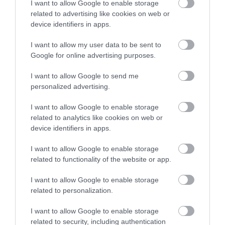
I want to allow Google to enable storage
related to advertising like cookies on web or
device identifiers in apps.
I want to allow my user data to be sent to
Ne maradjon le a legfrissebb hírekről, kövessen
Google for online advertising purposes.
bennünket az EGRI ÜGYEK Google Hírek oldalán!
I want to allow Google to send me
personalized advertising.
VISSZA A FŐOLDALRA
I want to allow Google to enable storage
related to analytics like cookies on web or
device identifiers in apps.
I want to allow Google to enable storage
related to functionality of the website or app.
I want to allow Google to enable storage
Legfrissebb híreink
related to personalization.
I want to allow Google to enable storage
related to security, including authentication