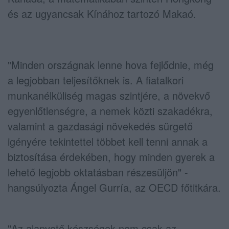
és az ugyancsak Kínához tartozó Makaó.
"Minden országnak lenne hova fejlődnie, még
a legjobban teljesítőknek is. A fiatalkori
munkanélküliség magas szintjére, a növekvő
egyenlőtlenségre, a nemek közti szakadékra,
valamint a gazdasági növekedés sürgető
igényére tekintettel többet kell tenni annak a
biztosítása érdekében, hogy minden gyerek a
lehető legjobb oktatásban részesüljön" -
hangsúlyozta Ángel Gurría, az OECD főtitkára.
"Az alapvető készségek nem csak az