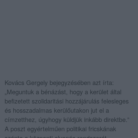
Kovács Gergely bejegyzésében azt írta:
„Meguntuk a bénázást, hogy a kerület által
befizetett szolidaritási hozzájárulás felesleges
és hosszadalmas kerülőutakon jut el a
címzetthez, úgyhogy küldjük inkább direktbe.”
A poszt egyértelműen politikai fricskának
szánta a központi elvonás rendszerét.