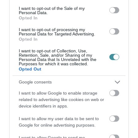
consent section.
I want to opt-out of the Sale of my
Personal Data.
Opted In
NESZE EGER, ITT A KORMÁNY KARÁCSONYI AJÁNDÉKA,
I want to opt-out of processing my
Personal Data for Targeted Advertising.
KÖSZÖND MEG SZÉPEN, HOGY BEFIZ...
A kormány nyilvánosságra hozta a jövő évi szolidaritási
Opted In
hozzájárulás részletes települési bontását: a legfrissebb Magyar
I want to opt-out of Collection, Use,
Közlönyben megjelent, Nagy Márton miniszter által aláírt döntés
Retention, Sale, and/or Sharing of my
és benne tal...
Personal Data that Is Unrelated with the
Purposes for which it was collected.
TOVÁBB A CIKKHEZ
Opted Out
Google consents
I want to allow Google to enable storage
related to advertising like cookies on web or
Ne maradjon le a legfrissebb hírekről, kövessen
device identifiers in apps.
bennünket az EGRI ÜGYEK Google Hírek oldalán!
I want to allow my user data to be sent to
Google for online advertising purposes.
VISSZA A FŐOLDALRA
I want to allow Google to send me