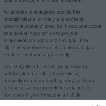
Az adóként is emlegetett szolidaritási
hozzájárulást a kormány a tehetősebb
önkormányzatoktól szedi be, hivatalosan azzal
az indokkal, hogy azt a szegényebb
települések támogatására fordítják. Több
ellenzéki vezetésű kerület azonban vitatja a
rendszer átláthatóságát és célját.
Őrsi Gergely, a II. kerület polgármestere
hétfőn szintén bírálta a konstrukciót,
hangsúlyozva: nem derül ki, hogy az elvont
forrásokat az ország mely térségeiben és
pontosan milyen fejlesztésekre költik.
Megfogalmazása szerint „mindössze annyi