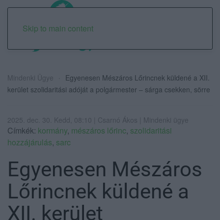
Skip to main content
Mindenki Ügye
Egyenesen Mészáros Lőrincnek küldené a XII.
kerület szolidaritási adóját a polgármester – sárga csekken, sörre
2025. dec. 30. Kedd, 08:10 | Csarnó Ákos | Mindenki ügye
Címkék:
kormány
,
mészáros lőrinc
,
szolidaritási
hozzájárulás
,
sarc
Egyenesen Mészáros
Lőrincnek küldené a
XII. kerület