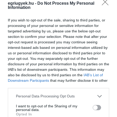
látszik, hogy a II. kerületiek adóforintjait
egriugyek.hu -
Do Not Process My Personal
Information
felhasználva a kerülettől elvont pénzekkel a
központi költségvetésen tátongó lyukakat
If you wish to opt-out of the sale, sharing to third parties, or
tömködik be”.
processing of your personal or sensitive information for
targeted advertising by us, please use the below opt-out
section to confirm your selection. Please note that after your
A szolidaritási hozzájárulás kérdése így
opt-out request is processed you may continue seeing
továbbra is komoly politikai viták tárgya marad
interest-based ads based on personal information utilized by
us or personal information disclosed to third parties prior to
a fővárosi önkormányzatok és a kormány
your opt-out. You may separately opt-out of the further
között.
Eger vezetése viszont semmit nem
disclosure of your personal information by third parties on the
szól, Vágner Ákos polgármester a közöségi
IAB’s list of downstream participants. This information may
also be disclosed by us to third parties on the
IAB’s List of
oldalán csak a kormány és az
Downstream Participants
that may further disclose it to other
önkormányzat kiváló kapcsolatairól posztol
third parties.
kék-plakét jellegű képeket.
Please note that this website/app uses one or more Google
Personal Data Processing Opt Outs
services and may gather and store information including but
not limited to your visit or usage behaviour. You may click to
I want to opt-out of the Sharing of my
personal data.
grant or deny consent to Google and its third-party tags to
Kapcsolódó cikkek
Opted In
use your data for below specified purposes in below Google