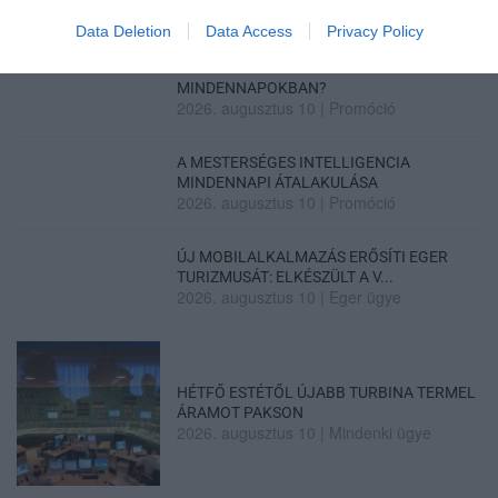
Data Deletion
Data Access
Privacy Policy
MIKÉNT LEHETÜNK TUDATOSABBAK A
MINDENNAPOKBAN?
2026. augusztus 10
|
Promóció
A MESTERSÉGES INTELLIGENCIA
MINDENNAPI ÁTALAKULÁSA
2026. augusztus 10
|
Promóció
ÚJ MOBILALKALMAZÁS ERŐSÍTI EGER
TURIZMUSÁT: ELKÉSZÜLT A V...
2026. augusztus 10
|
Eger ügye
HÉTFŐ ESTÉTŐL ÚJABB TURBINA TERMEL
ÁRAMOT PAKSON
2026. augusztus 10
|
Mindenki ügye