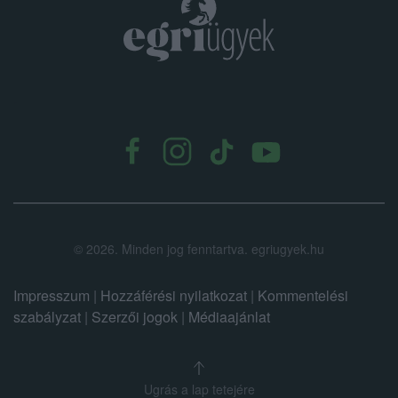
.
©
2026.
Minden jog fenntartva. egriugyek.hu
Impresszum
|
Hozzáférési nyilatkozat
|
Kommentelési
szabályzat
|
Szerzői jogok
|
Médiaajánlat
Ugrás a lap tetejére