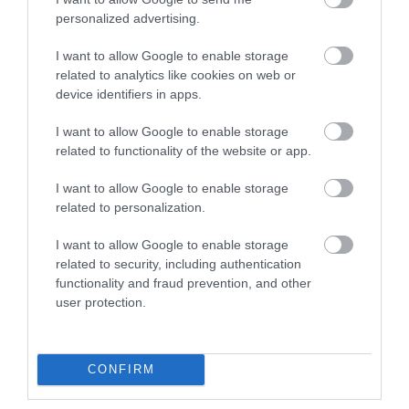
personalized advertising.
I want to allow Google to enable storage
related to analytics like cookies on web or
device identifiers in apps.
Legfrissebb híreink
I want to allow Google to enable storage
related to functionality of the website or app.
I want to allow Google to enable storage
related to personalization.
VIZET VISZNEK A VADAKNAK A BÜKK-
FENNSÍKRA – A TARTÓS SZÁR...
2026. augusztus 10
|
Zöld hírek
I want to allow Google to enable storage
related to security, including authentication
functionality and fraud prevention, and other
user protection.
MEHRINGER, CO LEE ÉS A
BLAHALOUISIANA KONCERTJÉT IS
CONFIRM
LÁTHA...
2026. augusztus 10
|
Programok