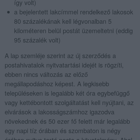
így volt)
a bejelentett lakcímmel rendelkező lakosok
80 százalékának kell légvonalban 5
kilométeren belül postát üzemeltetni (eddig
95 százalék volt)
A lap szemléje szerint az új szerződés a
postahivatalok nyitvatartási idejét is rögzíti,
ebben nincs változás az előző
megállapodáshoz képest. A legkisebb
településeken is legalább két óra egybefüggő
vagy kettébontott szolgáltatást kell nyújtani, az
elvárások a lakosságszámhoz igazodva
növekednek és 50 ezer fő felett már legalább
egy napi tíz órában és szombaton is négy
órában nyitva tartó posta a követelmény. Ahol