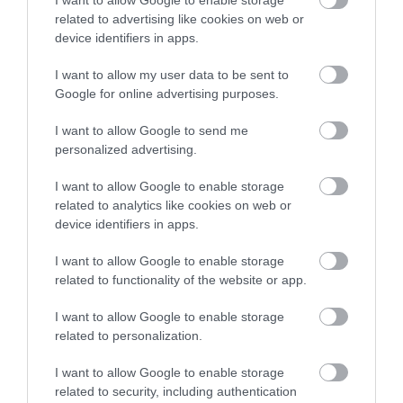
szolgáltatásokat előíró és szabályzó -
related to advertising like cookies on web or
megállapodás 2030. december 31-ig lesz
device identifiers in apps.
érvényben, ugyanakkor minden évben
I want to allow my user data to be sent to
felülvizsgálják és ha kell, módosítanak rajta.
Google for online advertising purposes.
I want to allow Google to send me
via
ugytudjuk.hu
personalized advertising.
I want to allow Google to enable storage
related to analytics like cookies on web or
device identifiers in apps.
Ne maradjon le a legfrissebb hírekről, kövessen
bennünket az EGRI ÜGYEK Google Hírek oldalán!
I want to allow Google to enable storage
related to functionality of the website or app.
I want to allow Google to enable storage
VISSZA A FŐOLDALRA
related to personalization.
I want to allow Google to enable storage
related to security, including authentication