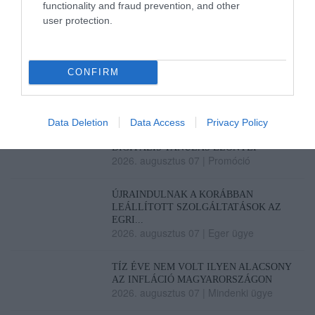
functionality and fraud prevention, and other
user protection.
Legfrissebb híreink
CONFIRM
TÖBB MINT EGY HÓNAP IS LEHET, MIRE
TELJESEN ÚJRAINDUL A P...
2026. augusztus 07
|
Mindenki ügye
Data Deletion
Data Access
Privacy Policy
TANULJ NÉMETÜL OTTHONRÓL: A
DIGITÁLIS TANULÁS ELŐNYEI
2026. augusztus 07
|
Promóció
ÚJRAINDULNAK A KORÁBBAN
LEÁLLÍTOTT SZOLGÁLTATÁSOK AZ
EGRI...
2026. augusztus 07
|
Eger ügye
TÍZ ÉVE NEM VOLT ILYEN ALACSONY
AZ INFLÁCIÓ MAGYARORSZÁGON
2026. augusztus 07
|
Mindenki ügye