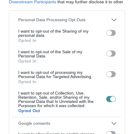
Downstream Participants
that may further disclose it to other
Ezek a lakosság számára fontos ellátások
third parties.
nyereséggel nem működtethetők, a
Please note that this website/app uses one or more Google
Personal Data Processing Opt Outs
méltánytalan többlettehernek nevezett
services and may gather and store information including but
kiadásokat azonban a magyar állam csak évi
not limited to your visit or usage behaviour. You may click to
I want to opt-out of the Sharing of my
personal data.
grant or deny consent to Google and its third-party tags to
15 millió eurónak megfelelő összeggel
Opted In
use your data for below specified purposes in below Google
ellentételezi.
consent section.
I want to opt-out of the Sale of my
Personal Data.
Opted In
A kormányzat nem indokolta, hogy miért
I want to opt-out of processing my
enged a postai szolgáltatások eddigi
Personal Data for Targeted Advertising.
Opted In
színvonalából, de a Népszava szerint
elsősorban a kézbesítőhiány és a
I want to opt-out of Collection, Use,
Retention, Sale, and/or Sharing of my
takarékosság éppúgy szerepet játszhat, mint a
Personal Data that Is Unrelated with the
Purposes for which it was collected.
postai küldemények számának drasztikus
Opted Out
csökkenése a futárcégek javára. Az idén
Google consents
január elsején hatályba lépett - a postai
I want to allow Google to enable storage