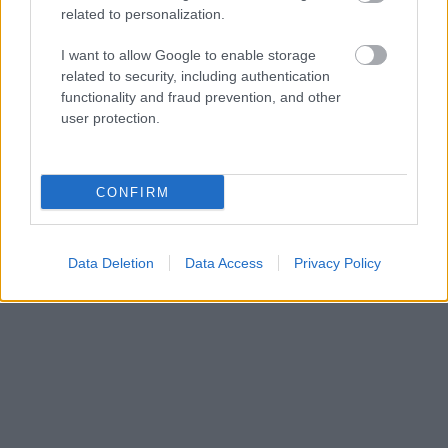
related to personalization.
I want to allow Google to enable storage
related to security, including authentication
functionality and fraud prevention, and other
user protection.
©
2026.
Minden jog fenntartva. egriugyek.hu
Impresszum
|
Hozzáférési nyilatkozat
|
Kommentelési szabályzat
|
Szerzői jogok
|
Médiaajánlat
CONFIRM
Ugrás a lap tetejére
Data Deletion
Data Access
Privacy Policy