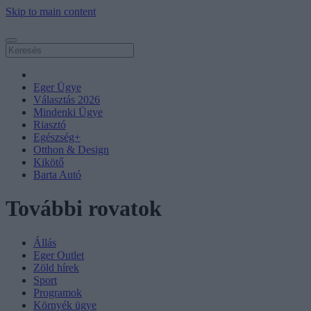
Skip to main content
Eger Ügye
Választás 2026
Mindenki Ügye
Riasztó
Egészség+
Otthon & Design
Kikötő
Barta Autó
További rovatok
Állás
Eger Outlet
Zöld hírek
Sport
Programok
Környék ügye