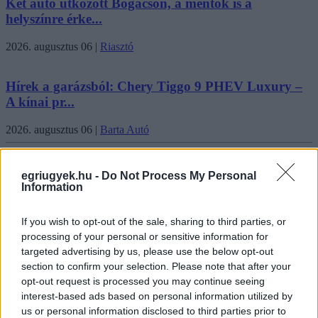
Két autó ütközött Bogácson, a mentők is a
helyszínre érke...
2026. augusztus 06
|
Riasztó
Hírek a garázsból: Chery Tiggo 9 PHEV Luxury –
A kínai pr...
2026. augusztus 06
|
Barta Autó
Friss 10 Mindenki ügye
egriugyek.hu -
Do Not Process My Personal
Information
If you wish to opt-out of the sale, sharing to third parties, or
35 perces tanórák és kevesebb házi feladat jöhet az
processing of your personal or sensitive information for
alsó ...
targeted advertising by us, please use the below opt-out
section to confirm your selection. Please note that after your
opt-out request is processed you may continue seeing
Baka Andrást jelöli köztársasági elnöknek a Tisza
interest-based ads based on personal information utilized by
us or personal information disclosed to third parties prior to