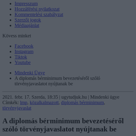
Impresszum
Hozzáférési nyilatkozat
Kommentelési szabályzat
Szerzői jogok
Médiaajánlat
Kövess minket
Facebook
Instagram
Tiktok
Youtube
Mindenki Ügye
A diplomás bérminimum bevezetéséről szóló
törvényjavaslatot nyújtanak be
2021. febr. 17. Szerda, 18:35 | ugytudjuk.hu | Mindenki ügye
Címkék:
lmp
,
közalkalmazott
,
diplomás bérminimum
,
törvényjavaslat
A diplomás bérminimum bevezetéséről
szóló törvényjavaslatot nyújtanak be