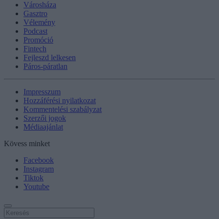
Városháza
Gasztro
Vélemény
Podcast
Promóció
Fintech
Fejleszd lelkesen
Páros-páratlan
Impresszum
Hozzáférési nyilatkozat
Kommentelési szabályzat
Szerzői jogok
Médiaajánlat
Kövess minket
Facebook
Instagram
Tiktok
Youtube