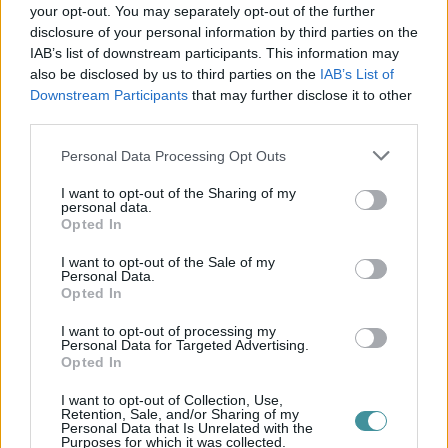
your opt-out. You may separately opt-out of the further
disclosure of your personal information by third parties on the
Új magyar külügyi stratégia készül, teljes szakítás
IAB’s list of downstream participants. This information may
jön a...
also be disclosed by us to third parties on the
IAB’s List of
Downstream Participants
that may further disclose it to other
third parties.
Több mint egy hónap is lehet, mire teljesen
Please note that this website/app uses one or more Google
Personal Data Processing Opt Outs
újraindul a p...
services and may gather and store information including but
not limited to your visit or usage behaviour. You may click to
I want to opt-out of the Sharing of my
personal data.
grant or deny consent to Google and its third-party tags to
Opted In
use your data for below specified purposes in below Google
Tíz éve nem volt ilyen alacsony az infláció
consent section.
I want to opt-out of the Sale of my
Magyarországon
Personal Data.
Opted In
I want to opt-out of processing my
Záporok, zivatarok kialakulhatnak
Personal Data for Targeted Advertising.
Opted In
I want to opt-out of Collection, Use,
Retention, Sale, and/or Sharing of my
Magyar Péter: Kiírják az első szélerőművi
Personal Data that Is Unrelated with the
pályázatokat, m...
Purposes for which it was collected.