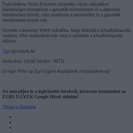
Frakciótársa, Hohn Krisztina elmondta: olyan százalékos
különbséget szeretnének a garantált bérminimum és a diplomás
bérminimum között, mint amekkora a minimálbér és a garantált
bérminimum között van.
Szerinte a kormány feltett szándéka, hogy kiüresíti a közalkalmazotti
szektort, több szakmában már meg is szüntette a közalkalmazotti
státuszt.
Via
ugytudjuk.hu
(Indexkép: Ujvári Sándor / MTI)
(Ungár Péter az Egri Ügyek kiadójának résztulajdonosa)
Ne maradjon le a legfrissebb hírekről, kövessen bennünket az
EGRI ÜGYEK Google Hírek oldalán!
Vissza a főoldalra