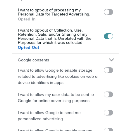
TATA ELBŰVÖLŐ LÁTVÁNYOSSÁGAI,
I want to opt-out of processing my
AMIKÉRT ÉRDEMES MEGNÉZNI
Personal Data for Targeted Advertising.
2026. augusztus 08
|
Promóció
Opted In
I want to opt-out of Collection, Use,
TÖBB MINT EGY HÓNAP IS LEHET, MIRE
Retention, Sale, and/or Sharing of my
TELJESEN ÚJRAINDUL A P...
Personal Data that Is Unrelated with the
2026. augusztus 07
|
Mindenki ügye
Purposes for which it was collected.
Opted Out
TANULJ NÉMETÜL OTTHONRÓL: A
Google consents
DIGITÁLIS TANULÁS ELŐNYEI
2026. augusztus 07
|
Promóció
I want to allow Google to enable storage
related to advertising like cookies on web or
ÚJRAINDULNAK A KORÁBBAN
device identifiers in apps.
LEÁLLÍTOTT SZOLGÁLTATÁSOK AZ EGRI...
2026. augusztus 07
|
Eger ügye
I want to allow my user data to be sent to
Google for online advertising purposes.
I want to allow Google to send me
TÍZ ÉVE NEM VOLT ILYEN ALACSONY AZ
personalized advertising.
INFLÁCIÓ MAGYARORSZÁGON
2026. augusztus 07
|
Mindenki ügye
I want to allow Google to enable storage