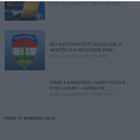
2026. augusztus 07
|
Mindenki ügye
KÉT AUTÓ ÜTKÖZÖTT BOGÁCSON, A
MENTŐK IS A HELYSZÍNRE ÉRKE...
2026. augusztus 06
|
Riasztó
HÍREK A GARÁZSBÓL: CHERY TIGGO 9
PHEV LUXURY – A KÍNAI PR...
2026. augusztus 06
|
Barta Autó
FRISS 10 MINDENKI ÜGYE