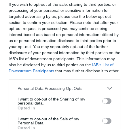
VISSZA A FŐOLDALRA
If you wish to opt-out of the sale, sharing to third parties, or
processing of your personal or sensitive information for
targeted advertising by us, please use the below opt-out
section to confirm your selection. Please note that after your
opt-out request is processed you may continue seeing
interest-based ads based on personal information utilized by
us or personal information disclosed to third parties prior to
your opt-out. You may separately opt-out of the further
Legfrissebb híreink
disclosure of your personal information by third parties on the
IAB’s list of downstream participants. This information may
35 PERCES TANÓRÁK ÉS KEVESEBB HÁZI
also be disclosed by us to third parties on the
IAB’s List of
FELADAT JÖHET AZ ALSÓ ...
Downstream Participants
that may further disclose it to other
2026. augusztus 08
|
Mindenki ügye
third parties.
BAKA ANDRÁST JELÖLI KÖZTÁRSASÁGI
Please note that this website/app uses one or more Google
Personal Data Processing Opt Outs
ELNÖKNEK A TISZA
services and may gather and store information including but
2026. augusztus 08
|
Mindenki ügye
not limited to your visit or usage behaviour. You may click to
I want to opt-out of the Sharing of my
personal data.
grant or deny consent to Google and its third-party tags to
Opted In
use your data for below specified purposes in below Google
ÚJ MAGYAR KÜLÜGYI STRATÉGIA KÉSZÜL,
TELJES SZAKÍTÁS JÖN A...
consent section.
I want to opt-out of the Sale of my
2026. augusztus 08
|
Mindenki ügye
Personal Data.
Opted In