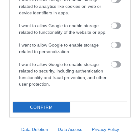
related to analytics like cookies on web or
device identifiers in apps.
I want to allow Google to enable storage
related to functionality of the website or app.
MINDHÁROM ÜTEMBEN DOLGOZNAK A 25-
ÖS FŐÚTON EGERBEN
I want to allow Google to enable storage
2026. augusztus 07
|
Eger ügye
related to personalization.
I want to allow Google to enable storage
related to security, including authentication
functionality and fraud prevention, and other
user protection.
HALMENTÉS SZARVASKŐNÉL: ŐSHONOS
ÉS VÉDETT HALAKAT MENTETT...
2026. augusztus 07
|
Környék ügye
CONFIRM
Data Deletion
Data Access
Privacy Policy
ZÁPOROK, ZIVATAROK KIALAKULHATNAK