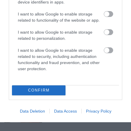
device identifiers in apps.
bennünket az EGRI ÜGYEK Google Hírek oldalán!
I want to allow Google to enable storage
related to functionality of the website or app.
VISSZA A FŐOLDALRA
I want to allow Google to enable storage
related to personalization.
I want to allow Google to enable storage
related to security, including authentication
functionality and fraud prevention, and other
user protection.
Legfrissebb híreink
CONFIRM
35 PERCES TANÓRÁK ÉS KEVESEBB HÁZI
FELADAT JÖHET AZ ALSÓ ...
2026. augusztus 08
|
Mindenki ügye
Data Deletion
Data Access
Privacy Policy