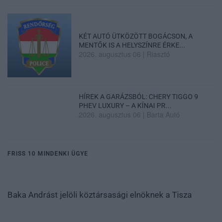
KÉT AUTÓ ÜTKÖZÖTT BOGÁCSON, A
MENTŐK IS A HELYSZÍNRE ÉRKE...
2026. augusztus 06
|
Riasztó
HÍREK A GARÁZSBÓL: CHERY TIGGO 9
PHEV LUXURY – A KÍNAI PR...
2026. augusztus 06
|
Barta Autó
FRISS 10 MINDENKI ÜGYE
Baka Andrást jelöli köztársasági elnöknek a Tisza