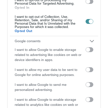
Personal Data for Targeted Advertising.
Gyermekeinkért nem ártani. A résztvevők az
Opted In
Üzenjünk a kormánynak, hogy ők is megértsék
I want to opt-out of Collection, Use,
feliratú molinó mögött indultak el. Látni lehetett
Retention, Sale, and/or Sharing of my
Personal Data that Is Unrelated with the
Purposes for which it was collected.
a tömegben magyar és uniós zászlókat,
Opted Out
valamint a Szolidaritás lobogóit. Az MTI
Google consents
tudósítója látta a tömegben Ikotity Istvánt, az
LMP oktatáspolitikusát is.
I want to allow Google to enable storage
related to advertising like cookies on web or
device identifiers in apps.
bélyegkép forrása: index.hu
I want to allow my user data to be sent to
forrás: mti.hu
Google for online advertising purposes.
I want to allow Google to send me
personalized advertising.
I want to allow Google to enable storage
related to analytics like cookies on web or
Ne maradjon le a legfrissebb hírekről, kövessen