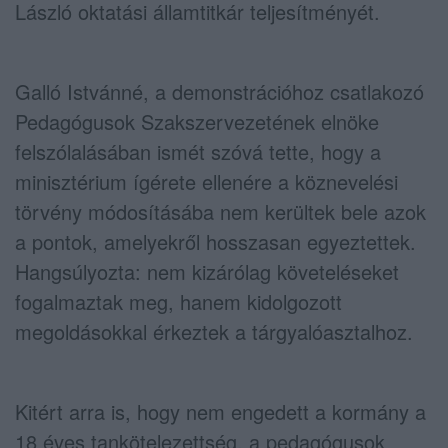
László oktatási államtitkár teljesítményét.
Galló Istvánné, a demonstrációhoz csatlakozó
Pedagógusok Szakszervezetének elnöke
felszólalásában ismét szóvá tette, hogy a
minisztérium ígérete ellenére a köznevelési
törvény módosításába nem kerültek bele azok
a pontok, amelyekről hosszasan egyeztettek.
Hangsúlyozta: nem kizárólag követeléseket
fogalmaztak meg, hanem kidolgozott
megoldásokkal érkeztek a tárgyalóasztalhoz.
Kitért arra is, hogy nem engedett a kormány a
18 éves tankötelezettség, a pedagógusok