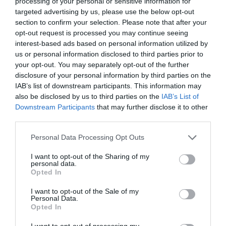
processing of your personal or sensitive information for
targeted advertising by us, please use the below opt-out
section to confirm your selection. Please note that after your
Sándor Mária ápolónő azt mondta, hogy a
opt-out request is processed you may continue seeing
interest-based ads based on personal information utilized by
magyar egészségügyért áll ismét a
us or personal information disclosed to third parties prior to
pedagógusok színpadán. Úgy fogalmazott:
your opt-out. You may separately opt-out of the further
disclosure of your personal information by third parties on the
"beteg az ország". Azt kérte, gyógyítsák meg
IAB’s list of downstream participants. This information may
együtt és július 1-re demonstrációt hirdetett a
also be disclosed by us to third parties on the
IAB’s List of
Kossuth térre.
Downstream Participants
that may further disclose it to other
third parties.
Please note that this website/app uses one or more Google
Personal Data Processing Opt Outs
services and may gather and store information including but
A demonstráción - amelyet heves esőzés,
not limited to your visit or usage behaviour. You may click to
I want to opt-out of the Sharing of my
villámlás és dörgés kísért - a Várkert Bazárban
personal data.
grant or deny consent to Google and its third-party tags to
Opted In
sokan viseltek kockás inget. Sokan táblákat
use your data for below specified purposes in below Google
consent section.
I want to opt-out of the Sale of my
vittek magukkal, ezeken olyan feliratok voltak
Personal Data.
olvashatók, mint az EMMI mostohagyermekei
Opted In
akciószövetség, Szabad iskolát,
I want to opt-out of processing my