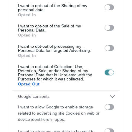
not limited to your visit or usage behaviour. You may click to
I want to opt-out of the Sharing of my
A jelenlegi helyzet így kettős képet mutat:
personal data.
grant or deny consent to Google and its third-party tags to
Opted In
miközben a piaci árak enyhülnek, a
use your data for below specified purposes in below Google
szabályozási és adózási környezet továbbra is
consent section.
I want to opt-out of the Sale of my
Personal Data.
komoly terhet jelent a kisebb, független kutak
Opted In
számára. Ha nem születik gyors
I want to opt-out of processing my
Personal Data for Targeted Advertising.
megállapodás, a következő hetekben valóban
Opted In
megjelenhetnek az első bezárások – ami már
I want to opt-out of Collection, Use,
nemcsak gazdasági, hanem ellátásbiztonsági
Retention, Sale, and/or Sharing of my
Personal Data that Is Unrelated with the
kérdéssé is válhat.
Purposes for which it was collected.
Opted Out
indexkép: Getty Images
Google consents
I want to allow Google to enable storage
related to advertising like cookies on web or
device identifiers in apps.
I want to allow my user data to be sent to