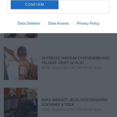
CONFIRM
A GYAKORNOKI MUNKA: LEHETŐSÉGEK ÉS
KIHÍVÁSOK A KARRIER KE...
Data Deletion
Data Access
Privacy Policy
2026. augusztus 09
|
Promóció
35 PERCES TANÓRÁK ÉS KEVESEBB HÁZI
FELADAT JÖHET AZ ALSÓ ...
2026. augusztus 08
|
Mindenki ügye
BAKA ANDRÁST JELÖLI KÖZTÁRSASÁGI
ELNÖKNEK A TISZA
2026. augusztus 08
|
Mindenki ügye