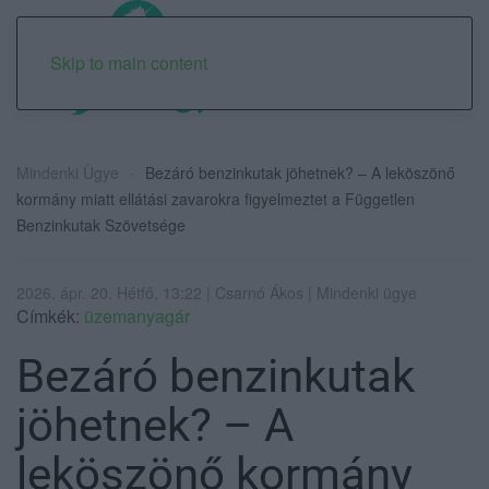
Skip to main content
Mindenki Ügye
Bezáró benzinkutak jöhetnek? – A leköszönő
kormány miatt ellátási zavarokra figyelmeztet a Független
Benzinkutak Szövetsége
2026. ápr. 20. Hétfő, 13:22 | Csarnó Ákos | Mindenki ügye
Címkék:
üzemanyagár
Bezáró benzinkutak
jöhetnek? – A
leköszönő kormány