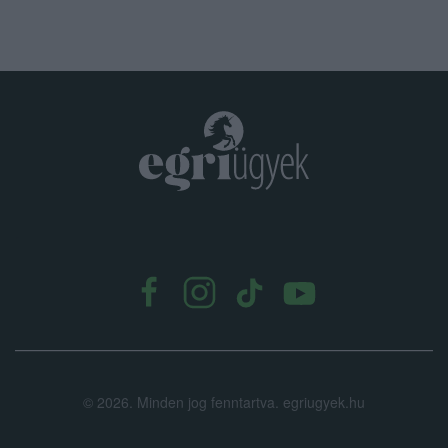
.
©
2026.
Minden jog fenntartva. egriugyek.hu