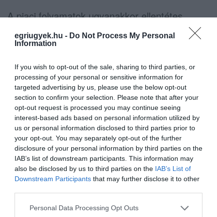
A piaci folyamatok ugyanakkor ellentétes
irányba mutatnak. A
Holtankoljak.hu
hétfői
egriugyek.hu -
Do Not Process My Personal
beszámolója szerint tovább csökkennek a
Information
nagykereskedelmi árak: kedden a benzin
If you wish to opt-out of the sale, sharing to third parties, or
literenként bruttó 6 forinttal, a gázolaj pedig 14
processing of your personal or sensitive information for
forinttal kerül kevesebbe a kiskereskedőknek.
targeted advertising by us, please use the below opt-out
section to confirm your selection. Please note that after your
opt-out request is processed you may continue seeing
Ez azt jelenti, hogy a piaci és a hazai „védett”
interest-based ads based on personal information utilized by
árak közötti különbség fokozatosan csökken,
us or personal information disclosed to third parties prior to
your opt-out. You may separately opt-out of the further
ugyanakkor a benzinkutasok szerint ez
disclosure of your personal information by third parties on the
önmagában nem elegendő a működési
IAB’s list of downstream participants. This information may
veszteségek ellensúlyozására.
also be disclosed by us to third parties on the
IAB’s List of
Downstream Participants
that may further disclose it to other
third parties.
Kérdés, meddig tartható a rendszer
Please note that this website/app uses one or more Google
Personal Data Processing Opt Outs
services and may gather and store information including but