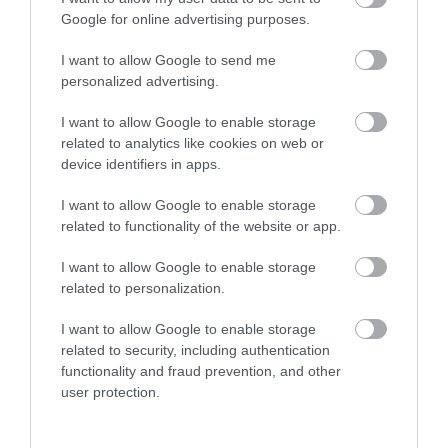
Ne maradjon le a legfrissebb hírekről, kövessen
Google for online advertising purposes.
bennünket az EGRI ÜGYEK Google Hírek oldalán!
I want to allow Google to send me
personalized advertising.
VISSZA A FŐOLDALRA
I want to allow Google to enable storage
related to analytics like cookies on web or
device identifiers in apps.
I want to allow Google to enable storage
related to functionality of the website or app.
Legfrissebb híreink
I want to allow Google to enable storage
related to personalization.
I want to allow Google to enable storage
related to security, including authentication
ORBÁN EGYKORI VÍZÜGYI ÁLLAMTITKÁRA
IS ELLENTMONDOTT A VOL...
functionality and fraud prevention, and other
2026. augusztus 09
|
Mindenki ügye
user protection.