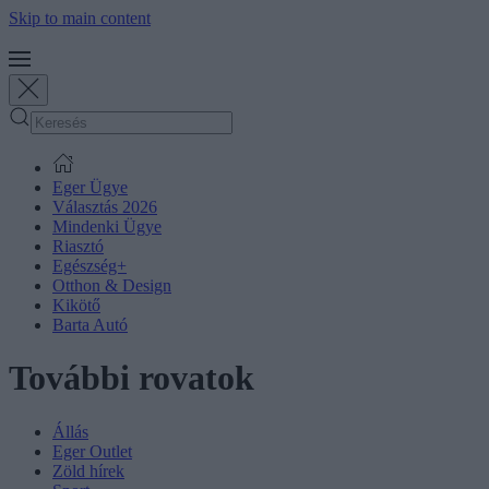
Skip to main content
Eger Ügye
Választás 2026
Mindenki Ügye
Riasztó
Egészség+
Otthon & Design
Kikötő
Barta Autó
További rovatok
Állás
Eger Outlet
Zöld hírek