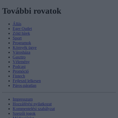
További rovatok
Állás
Eger Outlet
Zöld hírek
Sport
Programok
Környék ügye
Városháza
Gasztro
Vélemény
Podcast
Promóció
Fintech
Fejleszd lelkesen
Páros-páratlan
Impresszum
Hozzáférési nyilatkozat
Kommentelési szabályzat
Szerzői jogok