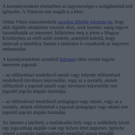
A kormányrendelet értelmében az ingyenességet a szolgáltatónál kell
igényelni. A Telekom már reagált is a hírre.
Orbán Viktor miniszterelnök
szombat délelőtt jelentette be
, hogy
akik digitális oktatásban vesznek részt, azok harminc napig ingyen
használhatják az internetet. Időközben meg is jelent a Magyar
Közlönyben az erről szóló rendelet, amelyből kiderül, hogy
nemcsak a tanulókra, hanem a tanárokra is vonatkozik az ingyenes
nethasználat.
A kormáyrendeletet szemléző
Infostart
cikke szerint ingyen
internetre jogosult
– az előfizetéssel rendelkező tanuló vagy helyette előfizetéssel
rendelkező törvényes képviselője, vagy az a személy, akinek
előfizetését a jogosult tanuló vagy törvényes képviselője erre
jogosító jogcím alapján használja;
– az előfizetéssel rendelkező pedagógus vagy oktató, vagy az a
személy, akinek előfizetését a jogosult pedagógus vagy oktató erre
jogosító jogcím alapján használja.
Az internet a lakóhely, a tartózkodási hely vagy a szálláshely közül
egy jogosultság alapján csak egy helyen lehet ingyenes. Igénybe
vehető a rendelet hatálybalépését megelőző napon fennálló