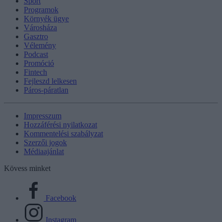
Sport
Programok
Környék ügye
Városháza
Gasztro
Vélemény
Podcast
Promóció
Fintech
Fejleszd lelkesen
Páros-páratlan
Impresszum
Hozzáférési nyilatkozat
Kommentelési szabályzat
Szerzői jogok
Médiaajánlat
Kövess minket
Facebook
Instagram