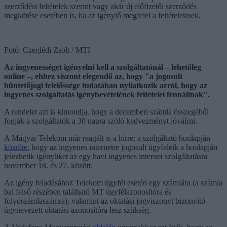
szerződési feltételek szerint vagy akár új előfizetői szerződés
megkötése esetében is, ha az igénylő megfelel a feltételeknek.
Fotó: Czeglédi Zsolt / MTI
Az ingyenességet igényelni kell a szolgáltatónál – lehetőleg
online –, ehhez viszont elegendő az, hogy "a jogosult
büntetőjogi felelőssége tudatában nyilatkozik arról, hogy az
ingyenes szolgáltatás igénybevételének feltételei fennállnak".
A rendelet azt is kimondja, hogy a decemberi számla összegéből
fogják a szolgáltatók a 30 napra szóló kedvezményt jóváírni.
A Magyar Telekom már reagált is a hírre: a szolgáltató honlapján
közölte
, hogy az ingyenes internetre jogosult ügyfeleik a honlapján
jelezhetik igényüket az egy havi ingyenes internet szolgáltatásra
november 18. és 27. között.
Az igény feladásához Telekom ügyfél esetén egy számlára (a számla
bal felső részében található MT ügyfélazonosítóra és
folyószámlaszámra), valamint az oktatási jogviszonyt bizonyító
úgynevezett oktatási azonosítóra lesz szükség.