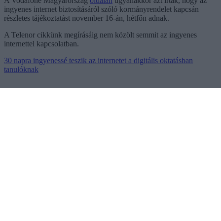
A Vodafone Magyarország
oldalán
ugyanakkor azt írták, hogy az
ingyenes internet biztosításáról szóló kormányrendelet kapcsán
részletes tájékoztatást november 16-án, hétfőn adnak.
A Telenor cikkünk megírásáig nem közölt semmit az ingyenes
internettel kapcsolatban.
30 napra ingyenessé teszik az internetet a digitális oktatásban
tanulóknak
Ne maradjon le a legfrissebb hírekről, kövessen bennünket az
EGRI ÜGYEK Google Hírek oldalán!
Vissza a főoldalra
Legfrissebb híreink