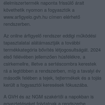
élelmiszertermék naponta frissülő árait
követhetik nyomon a fogyasztók a
www.arfigyelo.gvh.hu címen elérhető
rendszerben.
Az online árfigyelő rendszer eddigi működési
tapasztalatai alátámasztják a további
termékkategória bővítés létjogosultságát. 2024
első félévében jellemzően húsfélékre, a
csirkemellre, illetve a sertéscombra kerestek
rá a legtöbben a rendszerben, míg a tavalyi év
második felében a tejek, tejtermékek és a tojás
került a fogyasztói keresések fókuszába.
A GVH és az NGM szakértői a napokban is
egyeztetéseket folytatnak a rendszerbe