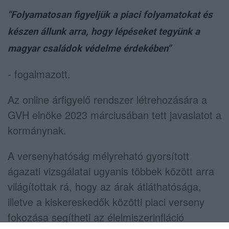
"Folyamatosan figyeljük a piaci folyamatokat és
készen állunk arra, hogy lépéseket tegyünk a
magyar családok védelme érdekében"
- fogalmazott.
Az online árfigyelő rendszer létrehozására a
GVH elnöke 2023 márciusában tett javaslatot a
kormánynak.
A versenyhatóság mélyreható gyorsított
ágazati vizsgálatai ugyanis többek között arra
világítottak rá, hogy az árak átláthatósága,
illetve a kiskereskedők közötti piaci verseny
fokozása segítheti az élelmiszerinfláció