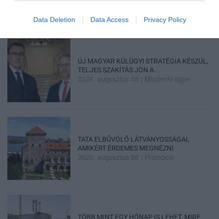
2026. augusztus 08
|
Mindenki ügye
Data Deletion
Data Access
Privacy Policy
ÚJ MAGYAR KÜLÜGYI STRATÉGIA KÉSZÜL,
TELJES SZAKÍTÁS JÖN A...
2026. augusztus 08
|
Mindenki ügye
TATA ELBŰVÖLŐ LÁTVÁNYOSSÁGAI,
AMIKÉRT ÉRDEMES MEGNÉZNI
2026. augusztus 08
|
Promóció
TÖBB MINT EGY HÓNAP IS LEHET, MIRE