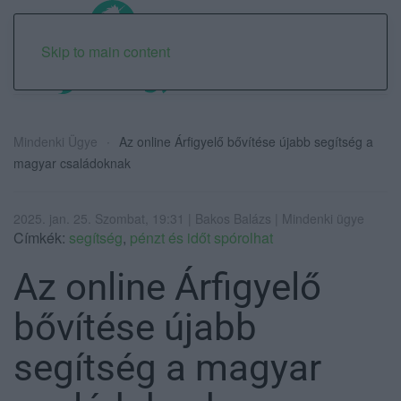
Skip to main content
Mindenki Ügye
Az online Árfigyelő bővítése újabb segítség a
magyar családoknak
2025. jan. 25. Szombat, 19:31 | Bakos Balázs | Mindenki ügye
Címkék:
segítség
,
pénzt és időt spórolhat
Az online Árfigyelő
bővítése újabb
segítség a magyar