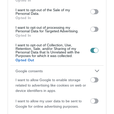
Opted In
use your data for below specified purposes in below Google
A GVH által működtett rendszer iránt élénk
consent section.
I want to opt-out of the Sale of my
nemzetközi érdeklődés is mutatkozott: a
Personal Data.
Opted In
szomszédos Szlovákiában a magyar árfigyelő
rendszert alapul véve vezetnek be online ár-
I want to opt-out of processing my
Personal Data for Targeted Advertising.
összehasonlító alkalmazást az alapvető
Opted In
élelmiszereknél, 2025 júliustól.
I want to opt-out of Collection, Use,
Retention, Sale, and/or Sharing of my
Personal Data that Is Unrelated with the
Indexkép: Getty Images
Purposes for which it was collected.
Opted Out
Google consents
I want to allow Google to enable storage
related to advertising like cookies on web or
Ne maradjon le a legfrissebb hírekről, kövessen
device identifiers in apps.
bennünket az EGRI ÜGYEK Google Hírek oldalán!
I want to allow my user data to be sent to
Google for online advertising purposes.