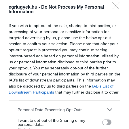
leszorítását, valamint a fogyasztói árak
egriugyek.hu -
Do Not Process My Personal
mérséklését.
Information
Az online árfigyelő rendszer 2023. július elsején
If you wish to opt-out of the sale, sharing to third parties, or
processing of your personal or sensitive information for
indult el, 2024 márciusára gyakorlatilag
targeted advertising by us, please use the below opt-out
section to confirm your selection. Please note that after your
lenullázódott az éves alapon mért
opt-out request is processed you may continue seeing
élelmiszerinfláció Magyarországon.
interest-based ads based on personal information utilized by
us or personal information disclosed to third parties prior to
A Makronóm Intézet 2024 szeptemberében
your opt-out. You may separately opt-out of the further
disclosure of your personal information by third parties on the
publikált elemzése szerint az online árfigyelő
IAB’s list of downstream participants. This information may
rendszer piacélénkítő, illetve árcsökkentő
also be disclosed by us to third parties on the
IAB’s List of
Downstream Participants
that may further disclose it to other
hatása három vizsgált hónapban - 2023
third parties.
decembere és 2024 februárja között - közel 20
Please note that this website/app uses one or more Google
Personal Data Processing Opt Outs
milliárd forint megtakarítást hozott a magyar
services and may gather and store information including but
háztartásoknak - közölte a GVH.
not limited to your visit or usage behaviour. You may click to
I want to opt-out of the Sharing of my
personal data.
grant or deny consent to Google and its third-party tags to