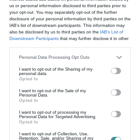
történő játék helyett sok gyerek manapság
us or personal information disclosed to third parties prior to
már a virtuális játékokat válassza. Ilyenkor
your opt-out. You may separately opt-out of the further
nem szabad erőszakkal eltiltani ezeket a
disclosure of your personal information by third parties on the
IAB’s list of downstream participants. This information may
játékokat a gyerekektől, hanem inkább
also be disclosed by us to third parties on the
IAB’s List of
mutassunk például mi szülők azzal, hogy
Downstream Participants
that may further disclose it to other
third parties.
rendszeresen mozgunk és próbáljuk meg őket
is ebbe belevonni. Például egy szuper családi
Please note that this website/app uses one or more Google
Personal Data Processing Opt Outs
services and may gather and store information including but
program lehet hétvégén, hogy elmegy a család
not limited to your visit or usage behaviour. You may click to
I want to opt-out of the Sharing of my
personal data.
egy focipályára játszani, vagy akár tart egy
grant or deny consent to Google and its third-party tags to
Opted In
use your data for below specified purposes in below Google
rövidebb biciklitúrát a környéken.
consent section.
I want to opt-out of the Sale of my
Personal Data.
Opted In
I want to opt-out of processing my
Personal Data for Targeted Advertising.
Opted In
Ne maradjon le a legfrissebb hírekről, kövessen
I want to opt-out of Collection, Use,
bennünket az EGRI ÜGYEK Google Hírek oldalán!
Retention, Sale, and/or Sharing of my