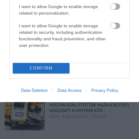
„NEM TETTÜNK NYOMÁST A FIUNKRA” –
I want to allow Google to enable storage
EGY EGRI CSALÁD TÖRTÉNE...
related to personalization.
2026. augusztus 06
|
Sport
I want to allow Google to enable storage
related to security, including authentication
functionality and fraud prevention, and other
user protection.
ÚJ HŰTŐRENDSZER A MARKHOT FERENC
KÓRHÁZBAN: TÖBB MINT 70 ...
2026. augusztus 06
|
Eger ügye
CONFIRM
Data Deletion
Data Access
Privacy Policy
HOLTAN SZÁLLÍTOTTÁK HAZA A 80 ÉVES
ASSZONYT A HATVANI KÓR...
2026. augusztus 06
|
Riasztó