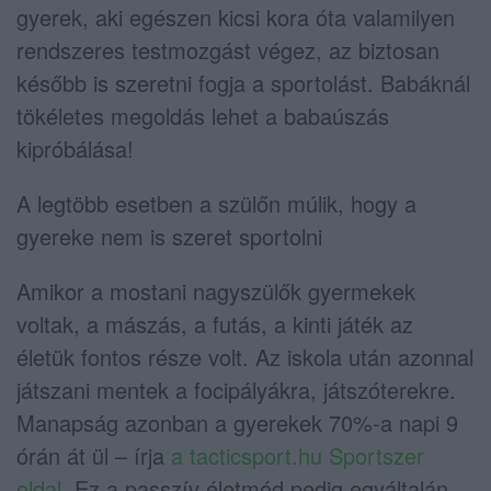
gyerek, aki egészen kicsi kora óta valamilyen
rendszeres testmozgást végez, az biztosan
később is szeretni fogja a sportolást. Babáknál
tökéletes megoldás lehet a babaúszás
kipróbálása!
A legtöbb esetben a szülőn múlik, hogy a
gyereke nem is szeret sportolni
Amikor a mostani nagyszülők gyermekek
voltak, a mászás, a futás, a kinti játék az
életük fontos része volt. Az iskola után azonnal
játszani mentek a focipályákra, játszóterekre.
Manapság azonban a gyerekek 70%-a napi 9
órán át ül – írja
a tacticsport.hu Sportszer
oldal
. Ez a passzív életmód pedig egyáltalán