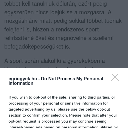
többet kell tanulniuk délután, ezért pedig
egyszerűen nincs idejük se a mozgásra. A
mozgáshiány miatt pedig sokkal többet tudnak
felejteni is, hiszen a rendszeres sport
felfrissítené őket és megnövelné a szellemi
befogadóképességüket is.
A sport során alakul ki a gyerekekben a
kitartás is, melyet a tanulás során hasznosan
tudnának hasznosítani. Kutatások eredménye
egriugyek.hu -
Do Not Process My Personal
Information
mutatja, hogy még soha egy évben sem volt a
gyerekeknek olyan nehézségi problémáik, mint
If you wish to opt-out of the sale, sharing to third parties, or
mostanában. De a magyar gyerekek sajnos
processing of your personal or sensitive information for
targeted advertising by us, please use the below opt-out
nemzetközi viszonylatban túl keveset
section to confirm your selection. Please note that after your
mozognak. Sajnos a sportolás és a szabadban
opt-out request is processed you may continue seeing
interest-based ads based on personal information utilized by