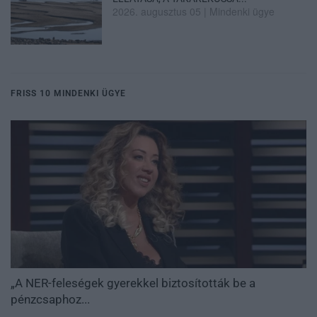
2026. augusztus 05
|
Mindenki ügye
FRISS 10 MINDENKI ÜGYE
„A NER-feleségek gyerekkel biztosították be a
pénzcsaphoz...