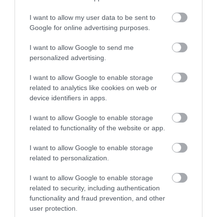
2026. augusztus 06
|
Eger ügye
I want to allow my user data to be sent to
Google for online advertising purposes.
HOLTAN SZÁLLÍTOTTÁK HAZA A 80 ÉVES
ASSZONYT A HATVANI KÓR...
I want to allow Google to send me
2026. augusztus 06
|
Riasztó
personalized advertising.
I want to allow Google to enable storage
related to analytics like cookies on web or
GÁRDONYI MESEKERT VÁRJA A
device identifiers in apps.
CSALÁDOKAT – HÁROM NAPON ÁT ING...
2026. augusztus 06
|
Programok
I want to allow Google to enable storage
related to functionality of the website or app.
I want to allow Google to enable storage
related to personalization.
MAGYAR PÉTER: KIÍRJÁK AZ ELSŐ
SZÉLERŐMŰVI PÁLYÁZATOKAT, M...
I want to allow Google to enable storage
2026. augusztus 06
|
Mindenki ügye
related to security, including authentication
functionality and fraud prevention, and other
user protection.