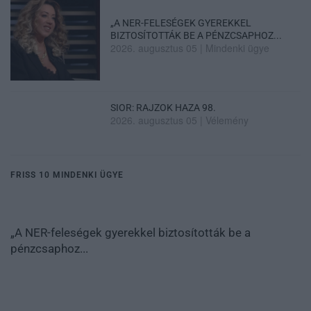
„A NER-FELESÉGEK GYEREKKEL
BIZTOSÍTOTTÁK BE A PÉNZCSAPHOZ...
2026. augusztus 05
|
Mindenki ügye
SIOR: RAJZOK HAZA 98.
2026. augusztus 05
|
Vélemény
FRISS 10 MINDENKI ÜGYE
„A NER-feleségek gyerekkel biztosították be a
pénzcsaphoz...