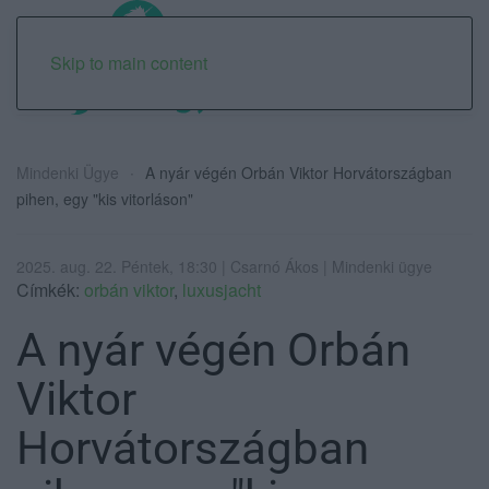
Skip to main content
Mindenki Ügye
A nyár végén Orbán Viktor Horvátországban
pihen, egy "kis vitorláson"
2025. aug. 22. Péntek, 18:30 | Csarnó Ákos | Mindenki ügye
Címkék:
orbán viktor
,
luxusjacht
A nyár végén Orbán
Viktor
Horvátországban