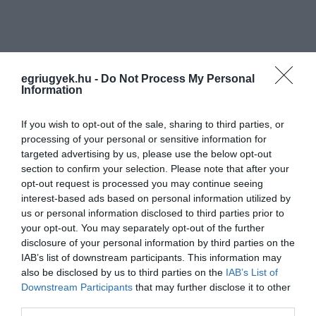
Ne maradjon le a legfrissebb hírekről, kövessen
egriugyek.hu -
Do Not Process My Personal
bennünket az EGRI ÜGYEK Google Hírek oldalán!
Information
If you wish to opt-out of the sale, sharing to third parties, or
VISSZA A FŐOLDALRA
processing of your personal or sensitive information for
targeted advertising by us, please use the below opt-out
section to confirm your selection. Please note that after your
opt-out request is processed you may continue seeing
interest-based ads based on personal information utilized by
us or personal information disclosed to third parties prior to
your opt-out. You may separately opt-out of the further
disclosure of your personal information by third parties on the
Legfrissebb híreink
IAB’s list of downstream participants. This information may
also be disclosed by us to third parties on the
IAB’s List of
Downstream Participants
that may further disclose it to other
third parties.
KÉT AUTÓ ÜTKÖZÖTT BOGÁCSON, A