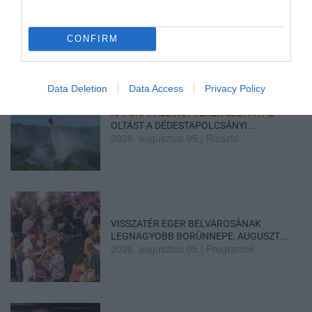
ELOLTOTTÁK A TÜZET
DÉDESTAPOLCSÁNYNÁL, KILENCÓRÁS
CONFIRM
KÜZDELE...
2026. augusztus 06
|
Környék ügye
Data Deletion
Data Access
Privacy Policy
KATONAI HELIKOPTEREK SEGÍTIK AZ
OLTÁST A DÉDESTAPOLCSÁNYI...
2026. augusztus 05
|
Riasztó
VISSZATÉR EGER BELVÁROSÁNAK
LEGNAGYOBB BORÜNNEPE: AUGUSZT...
2026. augusztus 05
|
Programok