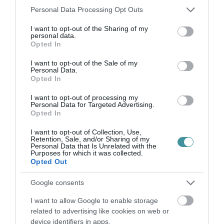
MENTŐK IS A HELYSZÍNRE ÉRKE...
Please note that this website/app uses one or more Google
Personal Data Processing Opt Outs
2026. augusztus 06
|
Riasztó
services and may gather and store information including but
not limited to your visit or usage behaviour. You may click to
I want to opt-out of the Sharing of my
personal data.
grant or deny consent to Google and its third-party tags to
Opted In
use your data for below specified purposes in below Google
HÍREK A GARÁZSBÓL: CHERY TIGGO 9
consent section.
I want to opt-out of the Sale of my
PHEV LUXURY – A KÍNAI PR...
Personal Data.
2026. augusztus 06
|
Barta Autó
Opted In
I want to opt-out of processing my
LAKÓÉPÜLETEK LÁNGOLTAK SZERDÁN
Personal Data for Targeted Advertising.
2026. augusztus 06
|
Riasztó
Opted In
I want to opt-out of Collection, Use,
Retention, Sale, and/or Sharing of my
Personal Data that Is Unrelated with the
Purposes for which it was collected.
„NEM TETTÜNK NYOMÁST A FIUNKRA” –
Opted Out
EGY EGRI CSALÁD TÖRTÉNE...
2026. augusztus 06
|
Sport
Google consents
I want to allow Google to enable storage
related to advertising like cookies on web or
ÚJ HŰTŐRENDSZER A MARKHOT FERENC
device identifiers in apps.
KÓRHÁZBAN: TÖBB MINT 70 ...