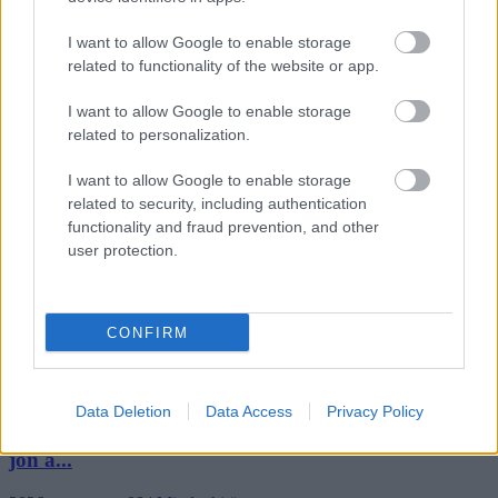
I want to allow Google to enable storage
related to functionality of the website or app.
Legfrissebb híreink
I want to allow Google to enable storage
related to personalization.
I want to allow Google to enable storage
35 perces tanórák és kevesebb házi feladat jöhet az
related to security, including authentication
alsó ...
functionality and fraud prevention, and other
user protection.
2026. augusztus 08
|
Mindenki ügye
Baka Andrást jelöli köztársasági elnöknek a Tisza
CONFIRM
2026. augusztus 08
|
Mindenki ügye
Data Deletion
Data Access
Privacy Policy
Új magyar külügyi stratégia készül, teljes szakítás
jön a...