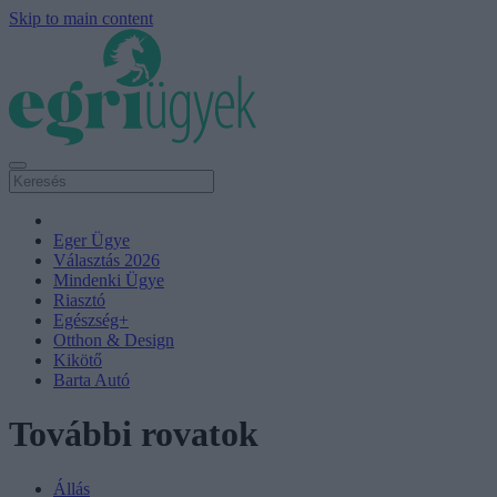
Skip to main content
Eger Ügye
Választás 2026
Mindenki Ügye
Riasztó
Egészség+
Otthon & Design
Kikötő
Barta Autó
További rovatok
Állás