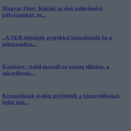
Magyar Péter: Kiírják az első szélerőművi
pályázatokat, m...
„A NER-feleségek gyerekkel biztosították be a
pénzcsaphoz...
Kapitány: stabil maradt az ország ellátása, a
takarékossá...
Közmédiások évekig gyűjtötték a bizonyítékokat,
belső dok...