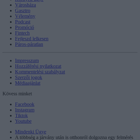
Városháza
Gasztro
Vélemény
Podcast
Promóció
Fintech
Fejleszd lelkesen
Páros-páratlan
Impresszum
Hozzáférési nyilatkozat
Kommentelési szabályzat
Szerzői jogok
Médiaajánlat
Kövess minket
Facebook
Instagram
Tiktok
Youtube
Mindenki Ügye
A többség a járvány után is otthonról dolgozna egy felmérés