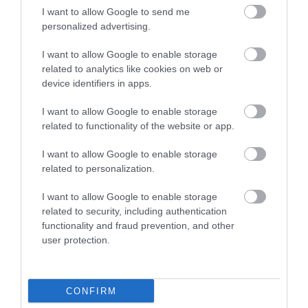
KÉT AUTÓ ÜTKÖZÖTT BOGÁCSON, A
I want to allow Google to send me
MENTŐK IS A HELYSZÍNRE ÉRKE...
personalized advertising.
2026. augusztus 06
|
Riasztó
I want to allow Google to enable storage
related to analytics like cookies on web or
device identifiers in apps.
I want to allow Google to enable storage
HÍREK A GARÁZSBÓL: CHERY TIGGO 9
related to functionality of the website or app.
PHEV LUXURY – A KÍNAI PR...
2026. augusztus 06
|
Barta Autó
I want to allow Google to enable storage
related to personalization.
I want to allow Google to enable storage
related to security, including authentication
functionality and fraud prevention, and other
LAKÓÉPÜLETEK LÁNGOLTAK SZERDÁN
user protection.
2026. augusztus 06
|
Riasztó
CONFIRM