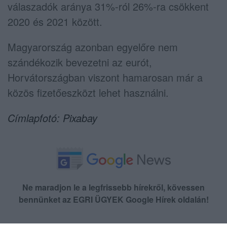
válaszadók aránya 31%-ról 26%-ra csökkent
2020 és 2021 között.
Magyarország azonban egyelőre nem
szándékozik bevezetni az eurót,
Horvátországban viszont hamarosan már a
közös fizetőeszközt lehet használni.
Címlapfotó: Pixabay
Ne maradjon le a legfrissebb hírekről, kövessen
bennünket az EGRI ÜGYEK Google Hírek oldalán!