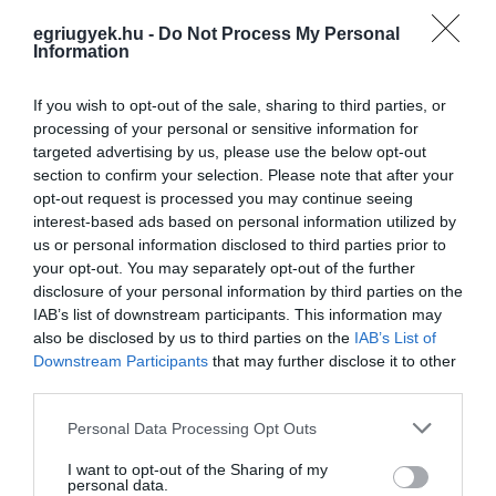
VISSZA A FŐOLDALRA
egriugyek.hu -
Do Not Process My Personal
Information
If you wish to opt-out of the sale, sharing to third parties, or
processing of your personal or sensitive information for
targeted advertising by us, please use the below opt-out
section to confirm your selection. Please note that after your
Legfrissebb híreink
opt-out request is processed you may continue seeing
interest-based ads based on personal information utilized by
us or personal information disclosed to third parties prior to
your opt-out. You may separately opt-out of the further
disclosure of your personal information by third parties on the
TÍZ ÉVE NEM VOLT ILYEN ALACSONY AZ
IAB’s list of downstream participants. This information may
INFLÁCIÓ MAGYARORSZÁGON
2026. augusztus 07
|
Mindenki ügye
also be disclosed by us to third parties on the
IAB’s List of
Downstream Participants
that may further disclose it to other
third parties.
Please note that this website/app uses one or more Google
Personal Data Processing Opt Outs
services and may gather and store information including but
not limited to your visit or usage behaviour. You may click to
I want to opt-out of the Sharing of my
MINDHÁROM ÜTEMBEN DOLGOZNAK A 25-
personal data.
ÖS FŐÚTON EGERBEN
grant or deny consent to Google and its third-party tags to