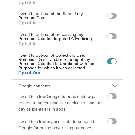
Opted In
2026. augusztus 07
|
Eger ügye
use your data for below specified purposes in below Google
consent section.
I want to opt-out of the Sale of my
Personal Data.
Opted In
I want to opt-out of processing my
Personal Data for Targeted Advertising.
HALMENTÉS SZARVASKŐNÉL: ŐSHONOS
Opted In
ÉS VÉDETT HALAKAT MENTETT...
2026. augusztus 07
|
Környék ügye
I want to opt-out of Collection, Use,
Retention, Sale, and/or Sharing of my
Personal Data that Is Unrelated with the
Purposes for which it was collected.
Opted Out
Google consents
ZÁPOROK, ZIVATAROK KIALAKULHATNAK
I want to allow Google to enable storage
2026. augusztus 07
|
Mindenki ügye
related to advertising like cookies on web or
device identifiers in apps.
I want to allow my user data to be sent to
Google for online advertising purposes.