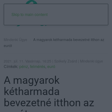
Skip to main content
Mindenki Ügye
A magyarok kétharmada bevezetné itthon az
eurót
2021. júl. 11. Vasárnap, 16:25 | Székely Zoárd | Mindenki ügye
Címkék:
pénz
,
felmérés
,
euró
A magyarok
kétharmada
bevezetné itthon az