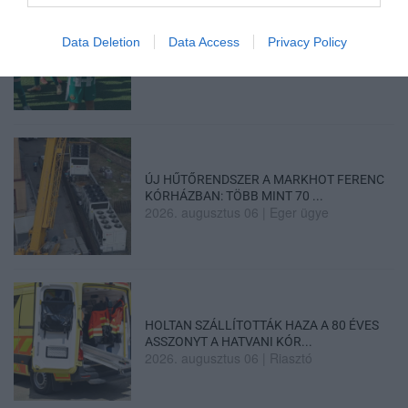
„NEM TETTÜNK NYOMÁST A FIUNKRA” –
Data Deletion
Data Access
Privacy Policy
EGY EGRI CSALÁD TÖRTÉNE...
2026. augusztus 06
|
Sport
ÚJ HŰTŐRENDSZER A MARKHOT FERENC
KÓRHÁZBAN: TÖBB MINT 70 ...
2026. augusztus 06
|
Eger ügye
HOLTAN SZÁLLÍTOTTÁK HAZA A 80 ÉVES
ASSZONYT A HATVANI KÓR...
2026. augusztus 06
|
Riasztó