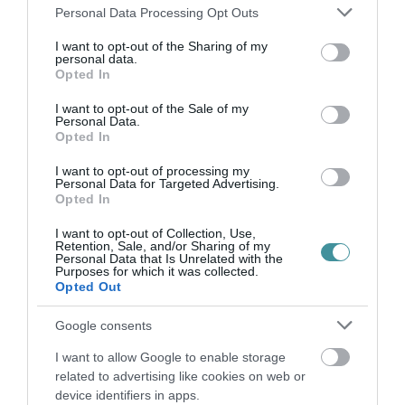
megemelkedő költségeit.
Please note that this website/app uses one or more Google
Personal Data Processing Opt Outs
services and may gather and store information including but
not limited to your visit or usage behaviour. You may click to
I want to opt-out of the Sharing of my
A KATA szabályainak megváltoztatásánál az a
personal data.
grant or deny consent to Google and its third-party tags to
Opted In
cél, hogy ne nagy cégek vezérigazgatói,
use your data for below specified purposes in below Google
hanem kisvállalkozók választhassák ezt a
consent section.
I want to opt-out of the Sale of my
Personal Data.
kedvezményes adózási lehetőséget, egy
Opted In
kisvállalkozó havi 1,5 millió forintig
I want to opt-out of processing my
választhatná ezt. Ez január 1-el változna.
Personal Data for Targeted Advertising.
Opted In
Orbán Viktor több mint duplájára emelt
I want to opt-out of Collection, Use,
fizetésével kapcsolatban Gulyás Gergely azt
Retention, Sale, and/or Sharing of my
Personal Data that Is Unrelated with the
mondta, Orbán Viktor a negyedik
Purposes for which it was collected.
Opted Out
legalacsonyabb fizetést kapja az EU-ban, míg
a magyar GDP arányaiban ennél magasabb
Google consents
szinten van, ezért volt indokolt az emelés.
I want to allow Google to enable storage
related to advertising like cookies on web or
(
Via
ugytudjuk.hu)
device identifiers in apps.