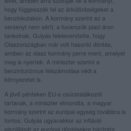
levél, amiben arra szólítják fel a kormányt,
hogy függesszék fel az árkülönbségeket a
benzinkutakon. A kormány szerint ez a
versenyt nem sérti, a fuvarozók piaci áron
tankolnak, Gulyás felelevenítette, hogy
Olaszországban már volt hasonló döntés,
amiben az olasz kormány perre ment, amelyet
meg is nyertek. A miniszter szerint a
benzinturizmus felszámolása védi a
környezetet is.
A jövő pénteken EU-s csúcstalálkozót
tartanak, a miniszter elmondta, a magyar
kormány szerint az európai egység továbbra is
fontos. Gulyás ugyanakkor az infláció
elszállását az európai döntésekre hárította,