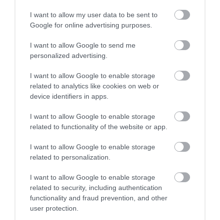
I want to allow my user data to be sent to
Google for online advertising purposes.
I want to allow Google to send me
personalized advertising.
Ne maradjon le a legfrissebb hírekről, kövessen
bennünket az EGRI ÜGYEK Google Hírek oldalán!
I want to allow Google to enable storage
related to analytics like cookies on web or
device identifiers in apps.
VISSZA A FŐOLDALRA
I want to allow Google to enable storage
related to functionality of the website or app.
I want to allow Google to enable storage
related to personalization.
I want to allow Google to enable storage
related to security, including authentication
Legfrissebb híreink
functionality and fraud prevention, and other
user protection.