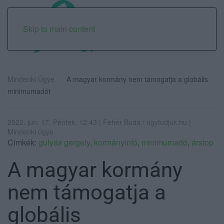
Skip to main content
Mindenki Ügye
A magyar kormány nem támogatja a globális
minimumadót
2022. jún. 17. Péntek, 12:43 | Fehér Buda / ugytudjuk.hu |
Mindenki ügye
Címkék:
gulyás gergely
,
kormányinfó
,
minimumadó
,
árstop
A magyar kormány
nem támogatja a
globális