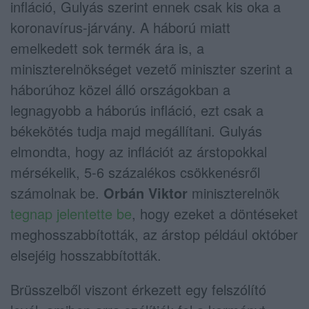
infláció, Gulyás szerint ennek csak kis oka a
koronavírus-járvány. A háború miatt
emelkedett sok termék ára is, a
miniszterelnökséget vezető miniszter szerint a
háborúhoz közel álló országokban a
legnagyobb a háborús infláció, ezt csak a
békekötés tudja majd megállítani. Gulyás
elmondta, hogy az inflációt az árstopokkal
mérsékelik, 5-6 százalékos csökkenésről
számolnak be.
Orbán Viktor
miniszterelnök
tegnap jelentette be
, hogy ezeket a döntéseket
meghosszabbították, az árstop például október
elsejéig hosszabbították.
Brüsszelből viszont érkezett egy felszólító