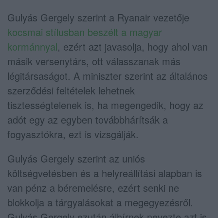
Gulyás Gergely szerint a Ryanair vezetője
kocsmai stílusban beszélt a magyar
kormánnyal
, ezért azt javasolja, hogy ahol van
másik versenytárs, ott válasszanak más
légitársaságot. A miniszter szerint az általános
szerződési feltételek lehetnek
tisztességtelenek is, ha megengedik, hogy az
adót egy az egyben továbbhárítsák a
fogyasztókra, ezt is vizsgálják.
Gulyás Gergely szerint az uniós
költségvetésben és a helyreállítási alapban is
van pénz a béremelésre, ezért senki ne
blokkolja a tárgyalásokat a megegyezésről.
Gulyás Gergely ezután álhírnek nevezte azt is,