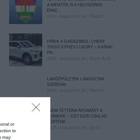
A MENTŐK IS A HELYSZÍNRE
ÉRKE...
2026. augusztus 06
|
Riasztó
HÍREK A GARÁZSBÓL: CHERY
TIGGO 9 PHEV LUXURY – A KÍNAI
PR...
2026. augusztus 06
|
Barta Autó
LAKÓÉPÜLETEK LÁNGOLTAK
SZERDÁN
2026. augusztus 06
|
Riasztó
„NEM TETTÜNK NYOMÁST A
FIUNKRA” – EGY EGRI CSALÁD
TÖRTÉNE...
sonal or
2026. augusztus 06
|
Sport
ection to
ou may