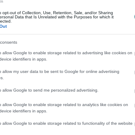
In
o opt-out of Collection, Use, Retention, Sale, and/or Sharing
ersonal Data that Is Unrelated with the Purposes for which it
lected.
Out
consents
o allow Google to enable storage related to advertising like cookies on
evice identifiers in apps.
o allow my user data to be sent to Google for online advertising
s.
et eszkalálódik, nemcsak Ukrajna keleti
to allow Google to send me personalized advertising.
kiterjedhet Kijev, Kárpátalja irányába is.
o allow Google to enable storage related to analytics like cookies on
evice identifiers in apps.
ábbá humanitárius feladatokra is fel kell
o allow Google to enable storage related to functionality of the website