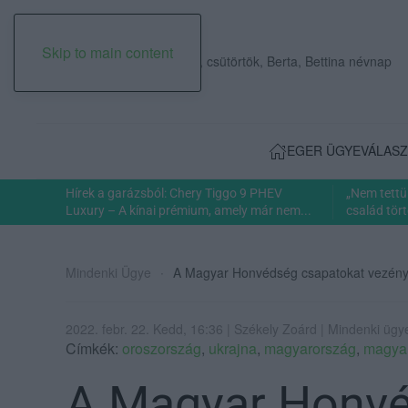
Skip to main content
2026. augusztus 06., csütörtök, Berta, Bettina névnap
EGER ÜGYE
VÁLASZ
Hírek a garázsból: Chery Tiggo 9 PHEV
„Nem tettü
Luxury – A kínai prémium, amely már nem...
család tört
Mindenki Ügye
A Magyar Honvédség csapatokat vezénye
2022. febr. 22. Kedd, 16:36 | Székely Zoárd | Mindenki ügy
Címkék:
oroszország
,
ukrajna
,
magyarország
,
magya
A Magyar Honvé