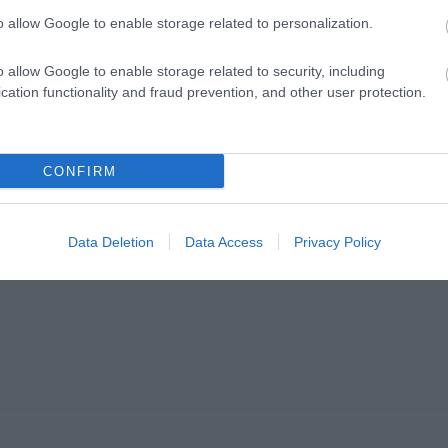
o allow Google to enable storage related to personalization.
o allow Google to enable storage related to security, including
cation functionality and fraud prevention, and other user protection.
Indexfotó: Mohai Balázs / MTI
CONFIRM
Data Deletion
Data Access
Privacy Policy
en bennünket az EGRI ÜGYEK Google Hírek oldalán!