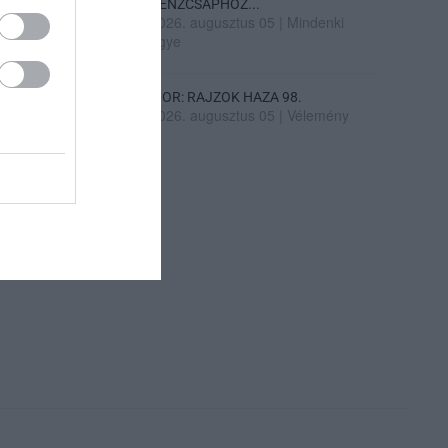
PÉNZCSAPHOZ...
2026. augusztus 05
|
Mindenki
ügye
SIOR: RAJZOK HAZA 98.
2026. augusztus 05
|
Vélemény