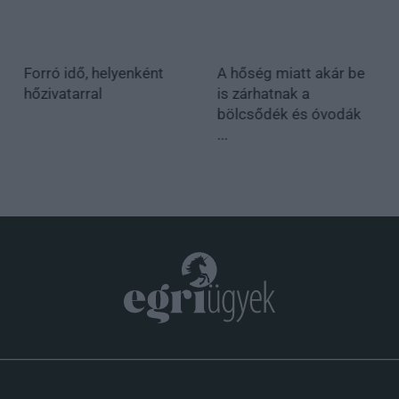
Forró idő, helyenként
A hőség miatt akár be
hőzivatarral
is zárhatnak a
bölcsődék és óvodák
...