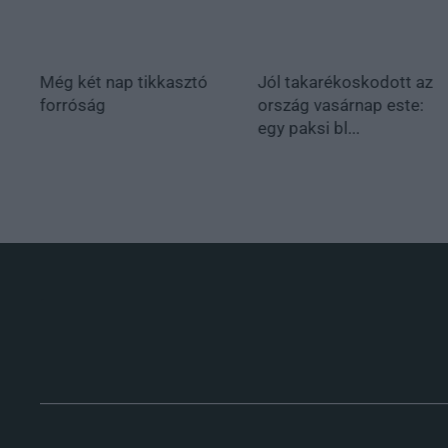
Még két nap tikkasztó
Jól takarékoskodott az
forróság
ország vasárnap este:
egy paksi bl...
.