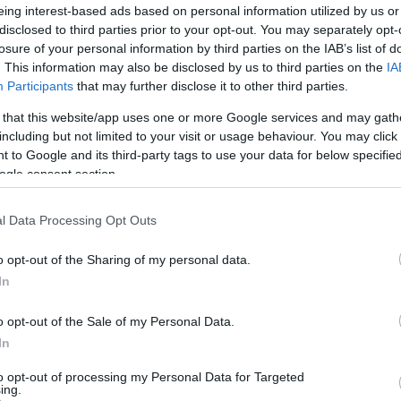
ek nem kell félniük, de körültekintőnek
eing interest-based ads based on personal information utilized by us or
disclosed to third parties prior to your opt-out. You may separately opt-
eshetőségre fel kell készülnie.
losure of your personal information by third parties on the IAB’s list of
. This information may also be disclosed by us to third parties on the
IA
Participants
that may further disclose it to other third parties.
 that this website/app uses one or more Google services and may gath
including but not limited to your visit or usage behaviour. You may click 
 to Google and its third-party tags to use your data for below specifi
ogle consent section.
l Data Processing Opt Outs
o opt-out of the Sharing of my personal data.
In
o opt-out of the Sale of my Personal Data.
In
to opt-out of processing my Personal Data for Targeted
ing.