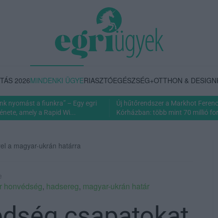
TÁS 2026
MINDENKI ÜGYE
RIASZTÓ
EGÉSZSÉG+
OTTHON & DESIGN
nk nyomást a fiunkra” – Egy egri
Új hűtőrendszer a Markhot Feren
énete, amely a Rapid Wi...
Kórházban: több mint 70 millió fori
l a magyar-ukrán határra
e
r honvédség
,
hadsereg
,
magyar-ukrán határ
dség csapatokat