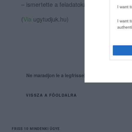
– ismertette a feladatokat Benkő Tibor.
I want t
(
Via
ugytudjuk.hu)
I want t
authenti
Ne maradjon le a legfrissebb hírekről, kövess
VISSZA A FŐOLDALRA
FRISS 10 MINDENKI ÜGYE