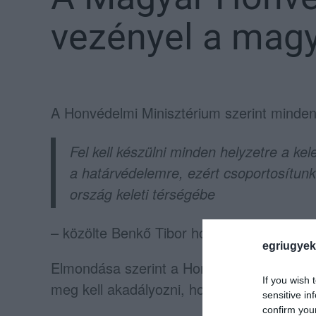
vezényel a magy
A Honvédelmi Minisztérium szerint minden h
Fel kell készülni minden helyzetre a kel
a határvédelemre, ezért csoportosítunk
ország keleti térségébe
– közölte Benkő Tibor honvédelmi miniszt
egriugyek
Elmondása szerint a Honvédelmi Minisztéri
If you wish 
meg kell akadályozni, hogy fegyveres erők
sensitive in
confirm you