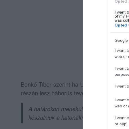
Opted 
I want t
of my P
was col
Opted 
Google 
I want t
web or d
I want t
purpose
Benkő Tibor szerint ha Ukrajnában a helyz
I want 
részén lesz háborús tevékenység, hanem az 
I want t
web or d
A határokon menekültek érkezésére, tov
készülniük a katonáknak
I want t
or app.