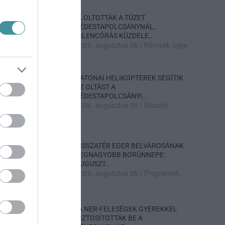
ELOLTOTTÁK A TÜZET
DÉDESTAPOLCSÁNYNÁL,
KILENCÓRÁS KÜZDELE...
2026. augusztus 06
|
Környék ügye
KATONAI HELIKOPTEREK SEGÍTIK
AZ OLTÁST A
DÉDESTAPOLCSÁNYI...
2026. augusztus 05
|
Riasztó
VISSZATÉR EGER BELVÁROSÁNAK
LEGNAGYOBB BORÜNNEPE:
AUGUSZT...
2026. augusztus 05
|
Programok
„A NER-FELESÉGEK GYEREKKEL
BIZTOSÍTOTTÁK BE A