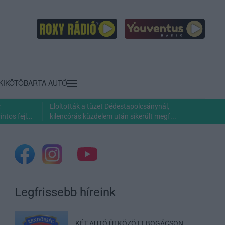
KIKÖTŐ
BARTA AUTÓ
c
Eloltották a tüzet Dédestapolcsánynál,
ntos fejl...
kilencórás küzdelem után sikerült megf...
Legfrissebb híreink
KÉT AUTÓ ÜTKÖZÖTT BOGÁCSON,