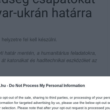
ar-ukrán határra
elyzetre fel kell készülni.
eti határ mentén, a humanitárius feladatokra,
 át katonákat és haditechnikai eszközöket az
er kedden Szentendrén.
.hu -
Do Not Process My Personal Information
um azt a feladatot kapta Orbán Viktortól,
to opt-out of the sale, sharing to third parties, or processing of your per
 hatoljanak Magyarország területére.
formation for targeted advertising by us, please use the below opt-out s
r selection. Please note that after your opt-out request is processed y