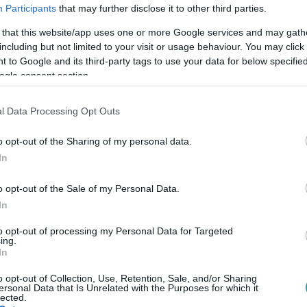
Participants
that may further disclose it to other third parties.
 that this website/app uses one or more Google services and may gath
including but not limited to your visit or usage behaviour. You may click 
 to Google and its third-party tags to use your data for below specifi
ogle consent section.
l Data Processing Opt Outs
o opt-out of the Sharing of my personal data.
In
o opt-out of the Sale of my Personal Data.
In
to opt-out of processing my Personal Data for Targeted
ing.
In
lyzetéről természetesen a videóból nem
o opt-out of Collection, Use, Retention, Sale, and/or Sharing
ersonal Data that Is Unrelated with the Purposes for which it
zekről információkat.
lected.