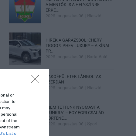
A MENTŐK IS A HELYSZÍNRE
ÉRKE...
2026. augusztus 06
|
Riasztó
HÍREK A GARÁZSBÓL: CHERY
TIGGO 9 PHEV LUXURY – A KÍNAI
PR...
2026. augusztus 06
|
Barta Autó
LAKÓÉPÜLETEK LÁNGOLTAK
SZERDÁN
2026. augusztus 06
|
Riasztó
sonal or
ection to
„NEM TETTÜNK NYOMÁST A
ou may
FIUNKRA” – EGY EGRI CSALÁD
 personal
TÖRTÉNE...
out of the
2026. augusztus 06
|
Sport
 downstream
B’s List of