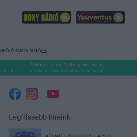
KIKÖTŐ
BARTA AUTÓ
c
Eloltották a tüzet Dédestapolcsánynál,
ntos fejl...
kilencórás küzdelem után sikerült megf...
Legfrissebb híreink
KÉT AUTÓ ÜTKÖZÖTT BOGÁCSON,