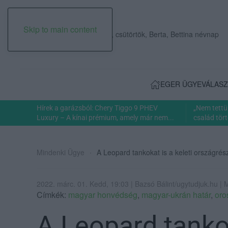
Skip to main content
2026. augusztus 06., csütörtök, Berta, Bettina névnap
EGER ÜGYE
VÁLASZ
Hírek a garázsból: Chery Tiggo 9 PHEV
„Nem tettü
Luxury – A kínai prémium, amely már nem...
család tört
Mindenki Ügye
A Leopard tankokat is a keleti országré
2022. márc. 01. Kedd, 19:03 | Bazsó Bálint/ugytudjuk.hu | 
Címkék:
magyar honvédség
,
magyar-ukrán határ
,
oro
A Leopard tankok