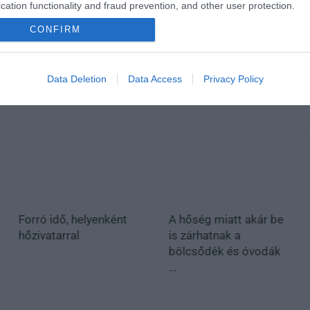
cation functionality and fraud prevention, and other user protection.
CONFIRM
Data Deletion
Data Access
Privacy Policy
Forró idő, helyenként
A hőség miatt akár be
hőzivatarral
is zárhatnak a
bölcsődék és óvodák
...