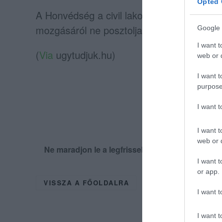
Opted 
A Honvédség a civil lakosságtól is
azt kért
mozgásáról ne posztoljanak a közösségi m
Google 
I want t
(
Via
ugytudjuk.hu)
web or d
I want t
Ind
purpose
I want 
I want t
web or d
Ne maradjon le a legfrissebb hírekről, kövess
I want t
or app.
VISSZA A FŐOLDALRA
I want t
I want t