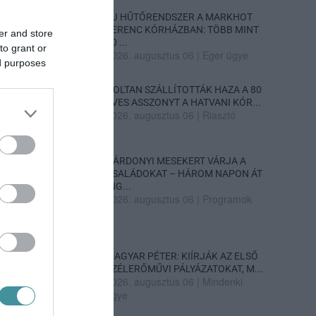
ÚJ HŰTŐRENDSZER A MARKHOT
FERENC KÓRHÁZBAN: TÖBB MINT
er and store
70 ...
to grant or
2026. augusztus 06
|
Eger ügye
ed purposes
HOLTAN SZÁLLÍTOTTÁK HAZA A 80
ÉVES ASSZONYT A HATVANI KÓR...
2026. augusztus 06
|
Riasztó
GÁRDONYI MESEKERT VÁRJA A
CSALÁDOKAT – HÁROM NAPON ÁT
ING...
2026. augusztus 06
|
Programok
MAGYAR PÉTER: KIÍRJÁK AZ ELSŐ
SZÉLERŐMŰVI PÁLYÁZATOKAT, M...
2026. augusztus 06
|
Mindenki
ügye