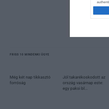
authenti
FRISS 10 MINDENKI ÜGYE
Még két nap tikkasztó
Jól takarékoskodott az
forróság
ország vasárnap este:
egy paksi bl...