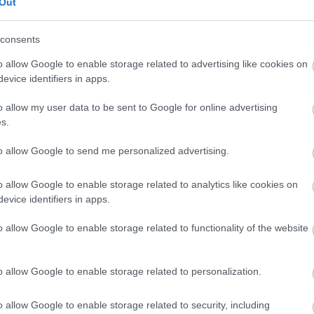
Out
e
, hogy a honvédség egységeinek
édiában se képet, se videót.
consents
o allow Google to enable storage related to advertising like cookies on
evice identifiers in apps.
o allow my user data to be sent to Google for online advertising
exkép forrása: Magyar Honvédség / Facebook
s.
to allow Google to send me personalized advertising.
o allow Google to enable storage related to analytics like cookies on
evice identifiers in apps.
en bennünket az EGRI ÜGYEK Google Hírek oldalán!
o allow Google to enable storage related to functionality of the website
o allow Google to enable storage related to personalization.
o allow Google to enable storage related to security, including