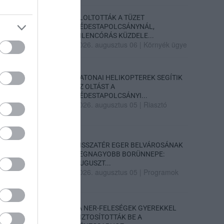
ELOLTOTTÁK A TÜZET
DÉDESTAPOLCSÁNYNÁL,
KILENCÓRÁS KÜZDELE...
2026. augusztus 06
|
Környék ügye
KATONAI HELIKOPTEREK SEGÍTIK
AZ OLTÁST A
DÉDESTAPOLCSÁNYI...
2026. augusztus 05
|
Riasztó
VISSZATÉR EGER BELVÁROSÁNAK
LEGNAGYOBB BORÜNNEPE:
AUGUSZT...
2026. augusztus 05
|
Programok
„A NER-FELESÉGEK GYEREKKEL
BIZTOSÍTOTTÁK BE A