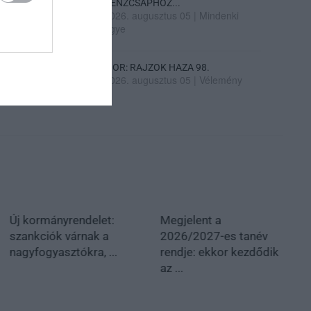
PÉNZCSAPHOZ...
2026. augusztus 05
|
Mindenki
ügye
SIOR: RAJZOK HAZA 98.
2026. augusztus 05
|
Vélemény
Új kormányrendelet:
Megjelent a
szankciók várnak a
2026/2027-es tanév
nagyfogyasztókra, ...
rendje: ekkor kezdődik
az ...