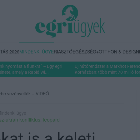
TÁS 2026
MINDENKI ÜGYE
RIASZTÓ
EGÉSZSÉG+
OTTHON & DESIGN
nk nyomást a fiunkra” – Egy egri
Új hűtőrendszer a Markhot Feren
énete, amely a Rapid Wi...
Kórházban: több mint 70 millió fori
szbe vezényelték – VIDEÓ
Mindenki ügye
sz-ukrán konfliktus
,
leopard
at is a keleti